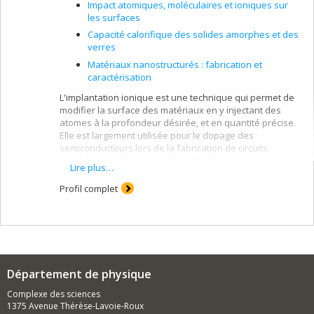
Impact atomiques, moléculaires et ioniques sur
les surfaces
Capacité calorifique des solides amorphes et des
verres
Matériaux nanostructurés : fabrication et
caractérisation
L'implantation ionique est une technique qui permet de
modifier la surface des matériaux en y injectant des
atomes à la profondeur désirée, et en quantité précise.
Elle est largement utilisée pour le dopage des
semiconducteurs lors de la fabrication de circuits
intégrés à très haute échelle (VLSI). Étant un phénomène
Lire plus…
fortement hors-équilibre (les atomes incidents ont
typiquement des énergies des millions de fois plus
Profil complet
élevées que celle des atomes du matériau)
l'implantation génère souvent, à l'échelle atomique, de
nouvelles structures qui peuvent, selon le cas, être
exploitées pour améliorer les performances de
matériaux de haute technologie, ou constituer un
problème à contourner.
Département de physique
Par exemple, pendant le dopage, l'implantation
Complexe des sciences
engendre des défauts dans les semiconducteurs en
1375 Avenue Thérèse-Lavoie-Roux
déplaçant des atomes du cristal, ce qui est néfaste pour