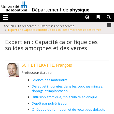
Passer
au
/
Département de
physique
contenu
Langues
Liens 
R
Menu
N
Accueil
La recherche
Expertises de recherche
Expert en : Capacité calorifique des solides amorphes et des verres
Expert en : Capacité calorifique des
solides amorphes et des verres
SCHIETTEKATTE, François
Professeur titulaire
Science des matériaux
Défaut et impuretés dans les couches minces:
dopage et implantation
Diffusion atomique, moléculaire et ionique
Dépôt par pulvérisation
Cinétique de formation et de recuit des défauts