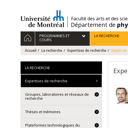
Passer
au
contenu
/
Faculté des arts et des sci
Département de
phy
Navigation
ACCUEIL
PROGRAMMES ET
LA RECHERCHE
principale
COURS
Accueil
La recherche
Expertises de recherche
Expert en 
LA RECHERCHE
Expe
Expertises de recherche
Groupes, laboratoires et réseaux de
recherche
Thèses et mémoires
Plateformes technologiques du