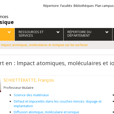
Liens
Répertoire
Facultés
Bibliothèques
Plan campus
externes
ences
sique
RESSOURCES ET
RÉPERTOIRE DU
SERVICES
DÉPARTEMENT
: Impact atomiques, moléculaires et ioniques sur les surfaces
rt en : Impact atomiques, moléculaires et i
SCHIETTEKATTE, François
Professeur titulaire
Science des matériaux
Défaut et impuretés dans les couches minces: dopage et
implantation
Diffusion atomique, moléculaire et ionique