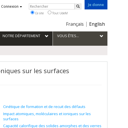
Je donne
Rechercher
Connexion
Rechercher
Ce site
Tout UdeM
Choix
Français
English
de
la
NOTRE DÉPARTEMENT
VOUS ÊTES...
langue
oniques sur les surfaces
Cinétique de formation et de recuit des défauts
Impact atomiques, moléculaires et ioniques sur les
surfaces
Capacité calorifique des solides amorphes et des verres