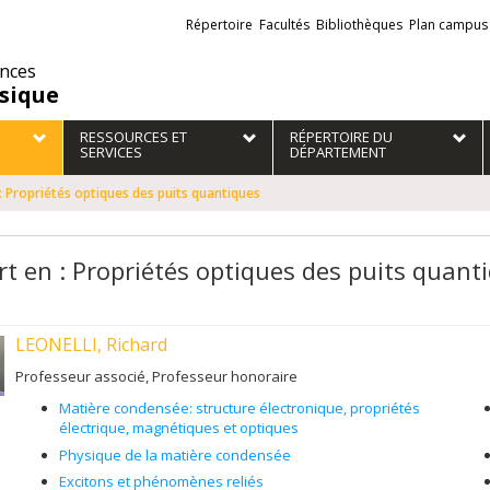
Liens
Répertoire
Facultés
Bibliothèques
Plan campus
externes
ences
sique
RESSOURCES ET
RÉPERTOIRE DU
SERVICES
DÉPARTEMENT
: Propriétés optiques des puits quantiques
rt en : Propriétés optiques des puits quant
LEONELLI, Richard
Professeur associé, Professeur honoraire
Matière condensée: structure électronique, propriétés
électrique, magnétiques et optiques
Physique de la matière condensée
Excitons et phénomènes reliés