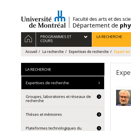
Passer
au
contenu
/
Faculté des arts et des sci
Département de
phy
Navigation
ACCUEIL
PROGRAMMES ET
LA RECHERCHE
principale
COURS
Accueil
La recherche
Expertises de recherche
Expert en 
LA RECHERCHE
Expe
Expertises de recherche
Groupes, laboratoires et réseaux de
recherche
Thèses et mémoires
Plateformes technologiques du