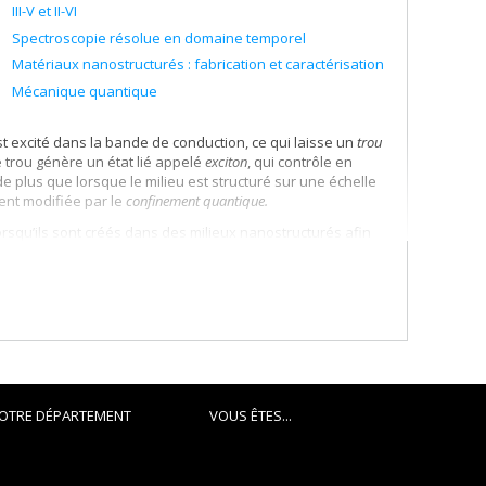
III-V et II-VI
Spectroscopie résolue en domaine temporel
Matériaux nanostructurés : fabrication et caractérisation
Mécanique quantique
 excité dans la bande de conduction, ce qui laisse un
trou
e trou génère un état lié appelé
exciton
, qui contrôle en
e plus que lorsque le milieu est structuré sur une échelle
ent modifiée par le
confinement quantique.
squ’ils sont créés dans des milieux nanostructurés afin
 d’une représentation en termes d’excitations collectives.
 développement de
l’excitonique
, un domaine en
iques pour des applications allant de l’éclairage au calcul
OTRE DÉPARTEMENT
VOUS ÊTES...