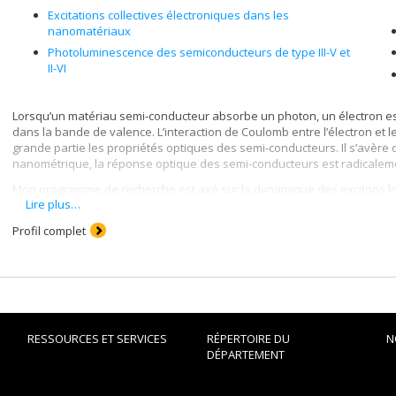
Excitations collectives électroniques dans les
nanomatériaux
Photoluminescence des semiconducteurs de type III-V et
II-VI
Lorsqu’un matériau semi-conducteur absorbe un photon, un électron est
dans la bande de valence. L’interaction de Coulomb entre l’électron et l
grande partie les propriétés optiques des semi-conducteurs. Il s’avère d
nanométrique, la réponse optique des semi-conducteurs est radicalem
Mon programme de recherche est axé sur la dynamique des excitons lor
Lire plus…
de décrire comment l’énergie est absorbée et redistribuée dans le cadre
Quoique de nature fondamentale, ce sujet est intimement lié avec le
Profil complet
émergence qui vise à concevoir et fabriquer de meilleurs dispositifs opt
quantique.
RESSOURCES ET SERVICES
RÉPERTOIRE DU
N
DÉPARTEMENT