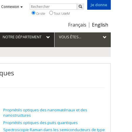
Je donne
Rechercher
Connexion
Rechercher
Ce site
Tout UdeM
Choix
Français
English
de
la
NOTRE DÉPARTEMENT
VOUS ÊTES...
langue
iques
Propriétés optiques des nanomatériaux et des
nanostructures
Propriétés optiques des puits quantiques
Spectroscopie Raman dans les semiconducteurs de type