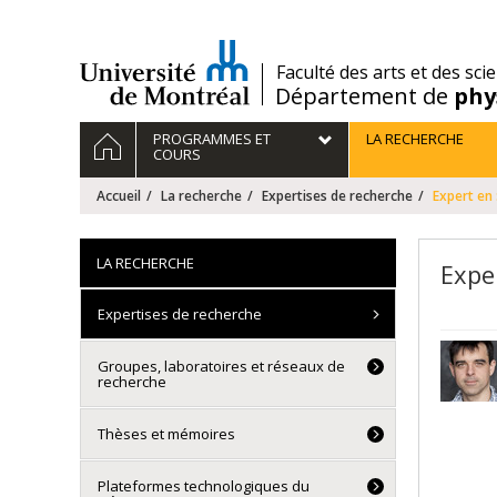
Passer
au
contenu
/
Faculté des arts et des sci
Département de
phy
Navigation
ACCUEIL
PROGRAMMES ET
LA RECHERCHE
principale
COURS
Accueil
La recherche
Expertises de recherche
Expert en 
LA RECHERCHE
Exper
Expertises de recherche
Groupes, laboratoires et réseaux de
recherche
Thèses et mémoires
Plateformes technologiques du