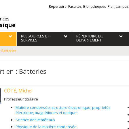
Liens
Répertoire
Facultés
Bibliothèques
Plan campus
externes
ences
sique
RESSOURCES ET
RÉPERTOIRE DU
SERVICES
DÉPARTEMENT
: Batteries
t en : Batteries
CÔTÉ, Michel
Professeur titulaire
Matière condensée: structure électronique, propriétés
électrique, magnétiques et optiques
Science des matériaux
Physique de la matière condensée