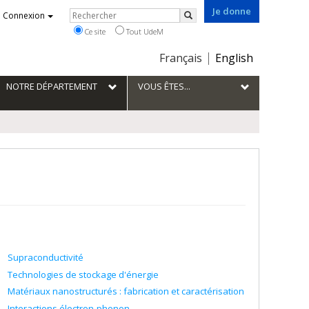
Je donne
Rechercher
Connexion
Rechercher
Ce site
Tout UdeM
Choix
Français
English
de
la
NOTRE DÉPARTEMENT
VOUS ÊTES...
langue
Supraconductivité
Technologies de stockage d'énergie
Matériaux nanostructurés : fabrication et caractérisation
Interactions électron-phonon