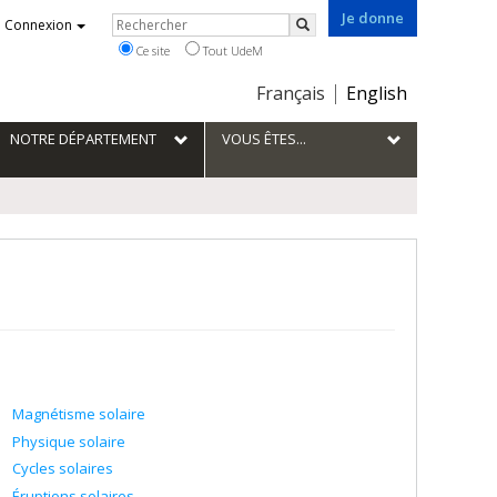
Je donne
Rechercher
Connexion
Rechercher
Ce site
Tout UdeM
Choix
Français
English
de
la
NOTRE DÉPARTEMENT
VOUS ÊTES...
langue
Magnétisme solaire
Physique solaire
Cycles solaires
Éruptions solaires