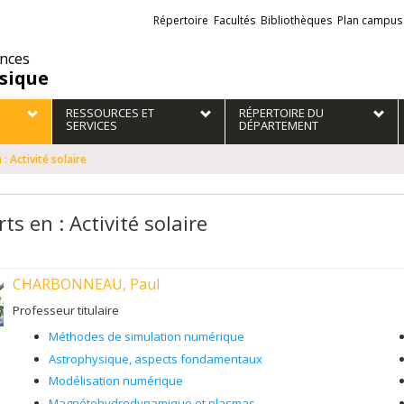
Liens
Répertoire
Facultés
Bibliothèques
Plan campus
externes
ences
sique
RESSOURCES ET
RÉPERTOIRE DU
SERVICES
DÉPARTEMENT
 : Activité solaire
ts en : Activité solaire
CHARBONNEAU, Paul
Professeur titulaire
Méthodes de simulation numérique
Astrophysique, aspects fondamentaux
Modélisation numérique
Magnétohydrodynamique et plasmas