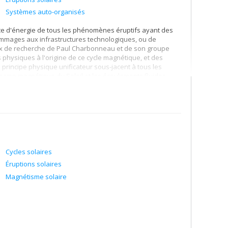
Systèmes auto-organisés
ource d'énergie de tous les phénomènes éruptifs ayant des
dommages aux infrastructures technologiques, ou de
avaux de recherche de Paul Charbonneau et de son groupe
physiques à l'origine de ce cycle magnétique, et des
principe physique unificateur sous-jacent à tous les
champ magnétique du Soleil et les écoulements fluides
ère mondiale, soit la mise au point d'une simulation
t un champ magnétique aux grandes échelles spatiales,
e solaire. Ceci inclut, en particulier, des inversions
Des approches novatrices à l'étude des effets structurants
lage des modèles du cycle d'activité à ceux décrivant les
du cycle d'activité, étape essentielle dans le but de mieux
Cycles solaires
matique.
Éruptions solaires
Magnétisme solaire