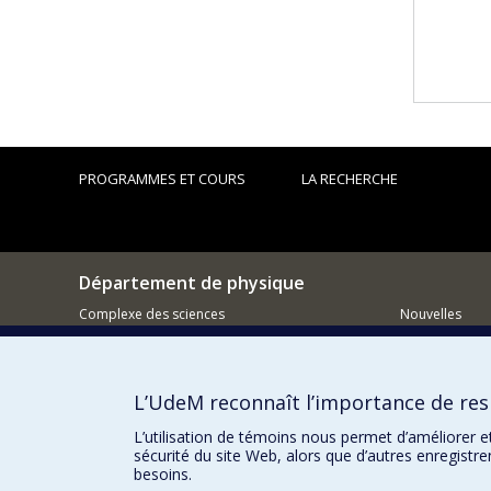
PROGRAMMES ET COURS
LA RECHERCHE
Département de physique
Complexe des sciences
Nouvelles
1375 Avenue Thérèse-Lavoie-Roux
Activités
Montréal (Québec)
H2V 0B3
Comment so
L’UdeM reconnaît l’importance de resp
514 343-6667
Courriel
L’utilisation de témoins nous permet d’améliorer e
sécurité du site Web, alors que d’autres enregistr
besoins.