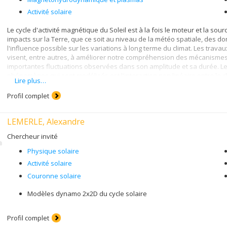
Activité solaire
Le cycle d'activité magnétique du Soleil est à la fois le moteur et la s
impacts sur la Terre, que ce soit au niveau de la météo spatiale, des 
l'influence possible sur les variations à long terme du climat. Les tr
visent, entre autres, à améliorer notre compréhension des mécanismes 
importantes fluctuations observées dans son amplitude et sa durée. Le 
phénomènes qui sont modélisés est l'interaction non linéaire entre le 
Lire plus…
présents dans ses couches extérieures.
Profil complet
Paul Charbonneau et son équipe ont récemment réussi une grande premi
numérique magnétohydrodynamique de la convection solaire produisan
et dont l'évolution spatiotemporelle ressemble en bien des points au cycl
LEMERLE, Alexandre
régulières de la polarité magnétique sur une échelle multi-décennale. 
du champ magnétique solaire permettent maintenant d'envisager le coup
Chercheur invité
variations de l'irradiance spectrale et de la luminosité solaire au cours 
Physique solaire
comprendre le rôle possible de l'activité solaire dans le changement cli
Activité solaire
Couronne solaire
Modèles dynamo 2x2D du cycle solaire
Profil complet