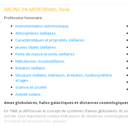
RACINE (IN MEMORIAM), René
Professeur honoraire
Instrumentation astronomique
Atmosphères stellaires
Caractéristiques et propriétés stellaires
Jeunes objets stellaires
Perte de masse et vents stellaires
Nébuleuses circumstellaires
Rotation stellaire
Structure stellaire, intérieurs, évolution, nucléosynthère
et ages
Science et société
Activité solaire
Amas globulaires, halos galactiques et distances cosmologique
En 1968 je définissais le concept de systèmes d’amas globulaires. Ils 
monde. Leur importance comme indicateurs de distances cosmologiques e
formation et l’évolution des galaxies.