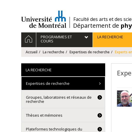
Passer
au
contenu
/
Faculté des arts et des sci
Département de
phy
Navigation
ACCUEIL
PROGRAMMES ET
LA RECHERCHE
principale
COURS
Accueil
La recherche
Expertises de recherche
Experts en
LA RECHERCHE
Exper
Expertises de recherche
Groupes, laboratoires et réseaux de
recherche
Thèses et mémoires
Plateformes technologiques du