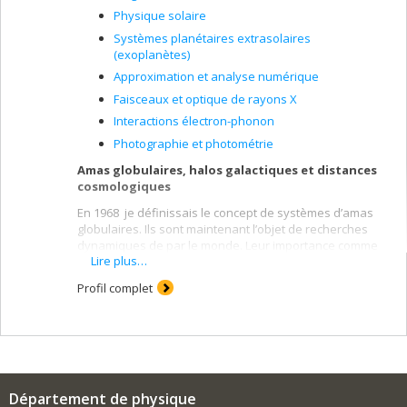
Physique solaire
Systèmes planétaires extrasolaires
(exoplanètes)
Approximation et analyse numérique
Faisceaux et optique de rayons X
Interactions électron-phonon
Photographie et photométrie
Amas globulaires, halos galactiques et distances
cosmologiques
En 1968 je définissais le concept de systèmes d’amas
globulaires. Ils sont maintenant l’objet de recherches
dynamiques de par le monde. Leur importance comme
Lire plus…
indicateurs de distances cosmologiques est bien
établie. Ils nous aident aussi à comprendre la formation
Profil complet
et l’évolution des galaxies.
Télescopes et observatoires astronomiques,
optique adaptative
En 1976 les universités de Montréal et Laval me
chargeaient de mettre sur pied l’Observatoire du mont
Mégantic. La Société du Télescope Canada-France-
Département de physique