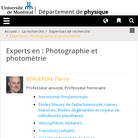
Passer
au
/
Département de
physique
contenu
Langues
Liens 
R
Menu
N
Accueil
La recherche
Expertises de recherche
Experts en : Photographie et photométrie
Experts en : Photographie et
photométrie
BERGERON, Pierre
Professeur associé, Professeur honoraire
Astronomie fondamentale
Étoiles bleues de faible luminosité, naines
blanches, étoiles dégénérées et noyaux de
nébuleuses planétaires
Atmosphères stellaires
Transferts radiatifs