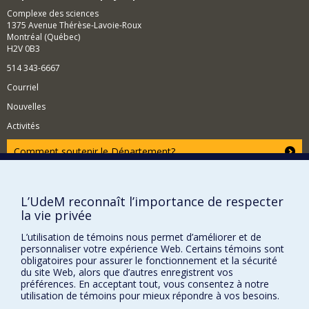
Hawai’i m’a ensuite donné l’opportunité (1980-84) de
Complexe des sciences
mettre en service un excellent grand télescope à un des
1375 Avenue Thérèse-Lavoie-Roux
meilleurs sites sur terre et d’en faire le meilleur par la
Montréal (Québec)
qualité des images qu’il produit. Ceci a contribué à
H2V 0B3
développer au Canada une grande expertise en
imagerie haute résolution et conduisit naturellement à
514 343-6667
des compétences reconnues en optique adaptative
Courriel
Exoplanètes
Nouvelles
Depuis les années 90 mes travaux ont surtout porté sur
Activités
l’étude effroyablement difficile des exoplanètes par
imagerie directe.
Comment soutenir le Département?
BESOIN D'AIDE?
Plan du site
L’UdeM reconnaît l’importance de respecter
la vie privée
Signaler une erreur
Accessibilité
L’utilisation de témoins nous permet d’améliorer et de
personnaliser votre expérience Web. Certains témoins sont
FACULTÉ DES ARTS ET DES SCIENCES
obligatoires pour assurer le fonctionnement et la sécurité
du site Web, alors que d’autres enregistrent vos
Nos départements et écoles
préférences. En acceptant tout, vous consentez à notre
utilisation de témoins pour mieux répondre à vos besoins.
Nos centres d'études