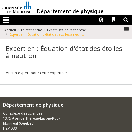
Passer
au
/
Département de
physique
contenu
Langues
Liens 
R
Menu
N
Accueil
La recherche
Expertises de recherche
Expert en : Équation d'état des étoiles à neutron
Expert en : Équation d'état des étoiles
à neutron
Aucun expert pour cette expertise.
Département de physique
Complexe des sciences
1375 Avenue Thérèse-Lavoie-Roux
Montréal (Québec)
H2V 0B3