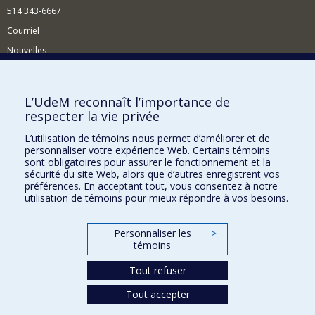
514 343-6667
Courriel
Nouvelles
Activités
Comment soutenir le Département?
L’UdeM reconnaît l’importance de
respecter la vie privée
BESOIN D'AIDE?
L’utilisation de témoins nous permet d’améliorer et de
Plan du site
personnaliser votre expérience Web. Certains témoins
Signaler une erreur
sont obligatoires pour assurer le fonctionnement et la
sécurité du site Web, alors que d’autres enregistrent vos
Accessibilité
préférences. En acceptant tout, vous consentez à notre
utilisation de témoins pour mieux répondre à vos besoins.
FACULTÉ DES ARTS ET DES SCIENCES
Nos départements et écoles
Personnaliser les
>
témoins
Nos centres d'études
Tout refuser
Nos programmes et cours
Tout accepter