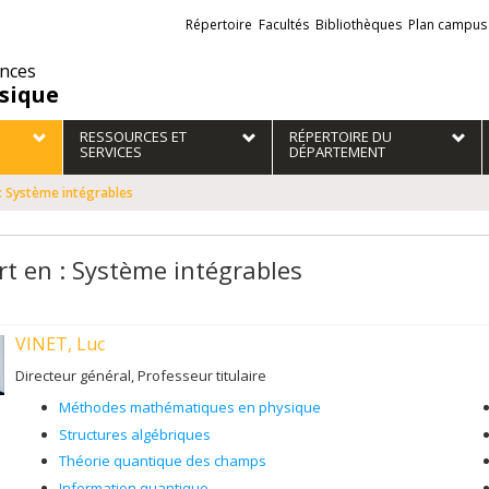
Liens
Répertoire
Facultés
Bibliothèques
Plan campus
externes
ences
sique
RESSOURCES ET
RÉPERTOIRE DU
SERVICES
DÉPARTEMENT
 : Système intégrables
rt en : Système intégrables
VINET, Luc
Directeur général, Professeur titulaire
Méthodes mathématiques en physique
Structures algébriques
Théorie quantique des champs
Information quantique