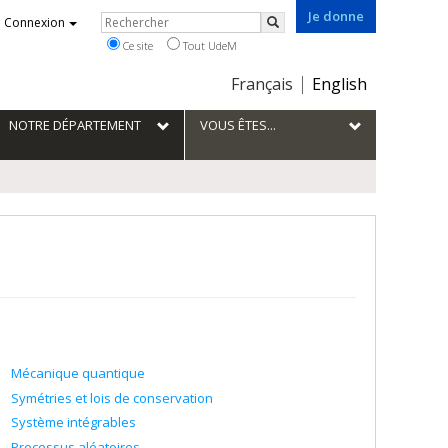
Je donne
Rechercher
Connexion
Rechercher
Ce site
Tout UdeM
Choix
Français
English
de
la
NOTRE DÉPARTEMENT
VOUS ÊTES...
langue
Mécanique quantique
Symétries et lois de conservation
Système intégrables
Processus aléatoires