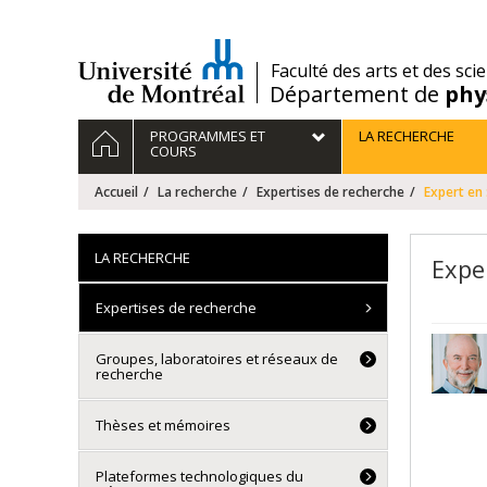
Passer
au
contenu
/
Faculté des arts et des sci
Département de
phy
Navigation
ACCUEIL
PROGRAMMES ET
LA RECHERCHE
principale
COURS
Accueil
La recherche
Expertises de recherche
Expert en
LA RECHERCHE
Expe
Expertises de recherche
Groupes, laboratoires et réseaux de
recherche
Thèses et mémoires
Plateformes technologiques du