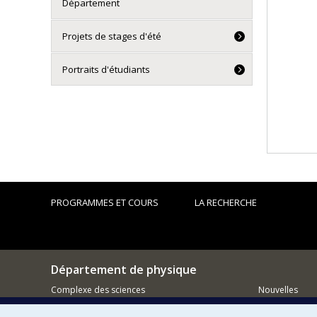
Département
Projets de stages d'été
Portraits d'étudiants
PROGRAMMES ET COURS
LA RECHERCHE
Département de physique
Complexe des sciences
Nouvelles
1375 Avenue Thérèse-Lavoie-Roux
Activités
Montréal (Québec)