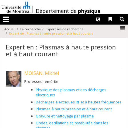
Passer
au
/
Département de
physique
contenu
Langues
Liens 
R
Menu
N
Accueil
La recherche
Expertises de recherche
Expert en : Plasmas à haute pression et à haut courant
Expert en : Plasmas à haute pression
et à haut courant
MOISAN, Michel
Professeur émérite
Physique des plasmas et des décharges
électriques
Décharges électriques RF et à hautes fréquences
Plasmas à haute pression et à haut courant
Gravure et nettoyage par plasma
Ondes, oscillations et instabilités dans les