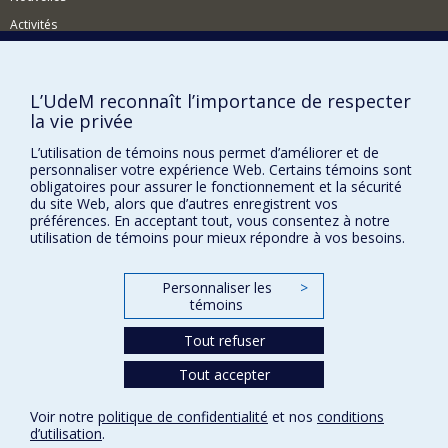
l'utilisation du plasma (plus précisement de la post-
Activités
décharge en flux du mélange N2-O2) pour inactiver les
microorganismes dans le but d'arriver a une haute
Comment soutenir le Département?
désinfection, voire a la stérilisation, d'objets médicaux.
Les différents aspects requis pour obtenir la validation
BESOIN D'AIDE?
L’UdeM reconnaît l’importance de respecter
des autorités gouvernementales sont présentement
la vie privée
Plan du site
examines en vue d'un transfert industriel.
L’utilisation de témoins nous permet d’améliorer et de
Signaler une erreur
Champs d'expertise
personnaliser votre expérience Web. Certains témoins sont
Accessibilité
obligatoires pour assurer le fonctionnement et la sécurité
Plasmas
du site Web, alors que d’autres enregistrent vos
FACULTÉ DES ARTS ET DES SCIENCES
Décharges de hautefréquence (HF)
préférences. En acceptant tout, vous consentez à notre
utilisation de témoins pour mieux répondre à vos besoins.
Plasmas d'onde électromagnétique de surface
Nos départements et écoles
Modélisation des décharges HF
Nos centres d'études
Personnaliser les
>
Contraction et décontraction des décharges à
témoins
Nos programmes et cours
haute pression
Stérilisation
Tout refuser
Désinfection
Tout accepter
Confidentialité
Physique des plasmas collisionnels
Conditions d’utilisation
Voir notre
politique de confidentialité
et nos
conditions
Paramètres des témoins
d’utilisation
.
Université de