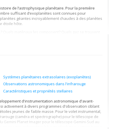
stoire de l’astrophysique planétaire. Pour la première
nombre suffisant d’exoplanètes sont connues pour
s planètes géantes incroyablement chaudes à des planètes
r étoile hôte.
s? Quels matériaux les composent? Quels gaz se trouvent
est la taille maximale d’une planète terrestre? Quelle est
s peuvent abriter la vie?
pour répondre à plusieurs des questions énumérées ci-
ationnels inédits qui utilisent les télescopes
. Professeur Benneke et ses collaborateurs ont développé
s ensembles de données uniques. Les questions sur
Systèmes planétaires extrasolaires (exoplanètes)
rres et des exo-Neptunes grâce à la technique de
Observations astronomiques dans l'infrarouge
ssor Benneke est le chercheur principal du plus gros
Caractéristiques et propriétés stellaires
scopie infrarouge haute résolution sur les télescopes de
veloppement d'instrumentation astronomique d'avant-
ussi activement à divers programmes d'observation ciblant
 grâce au futur télescope spatial James Webb (JWST)
étoiles jeunes de faible masse. Pour le volet instrumental,
rarouge (caméra et spectrographe) pour le télescope de
 du Gemini Planet Imager pour le télescope Gemini-Sud au
our le télescope spatial James Webb en utilisant la missions
ou, un spectro-polarimètre à haute résolution, optimisé pour
s au sol