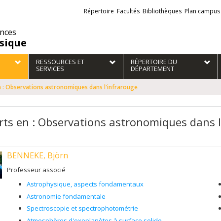
Liens
Répertoire
Facultés
Bibliothèques
Plan campus
externes
ences
sique
RESSOURCES ET
RÉPERTOIRE DU
SERVICES
DÉPARTEMENT
n : Observations astronomiques dans l'infrarouge
rts en : Observations astronomiques dans l
BENNEKE, Björn
Professeur associé
Astrophysique, aspects fondamentaux
Astronomie fondamentale
Spectroscopie et spectrophotométrie
Atmosphères d'exoplanètes à surface solide