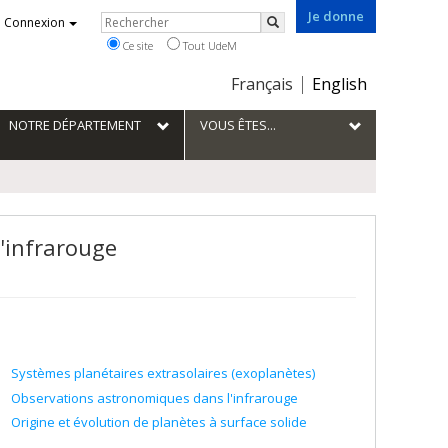
Je donne
Rechercher
Connexion
Rechercher
Ce site
Tout UdeM
Choix
Français
English
de
la
NOTRE DÉPARTEMENT
VOUS ÊTES...
langue
'infrarouge
Systèmes planétaires extrasolaires (exoplanètes)
Observations astronomiques dans l'infrarouge
Origine et évolution de planètes à surface solide