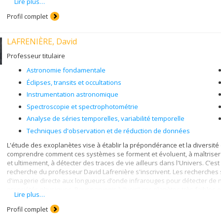
Lire plus…
le domaine infrarouge, pour le Télescope Canada-France-Hawaii. SPIRou 
semblables à la Terre), situées dans la zone « habitable » autour d'éto
Profil complet
aussi le chercheur principal de NIRISS, l'un des quatre instruments sci
lancement est prévu pour octobre 2018.
LAFRENIÈRE, David
Professeur titulaire
Astronomie fondamentale
Éclipses, transits et occultations
Instrumentation astronomique
Spectroscopie et spectrophotométrie
Analyse de séries temporelles, variabilité temporelle
Techniques d'observation et de réduction de données
L'étude des exoplanètes vise à établir la prépondérance et la diversit
comprendre comment ces systèmes se forment et évoluent, à maîtriser l
et ultimement, à détecter des traces de vie ailleurs dans l'Univers. C’e
recherche du professeur David Lafrenière s'inscrivent. Les recherches
d'imagerie directe aux longueurs d’onde infrarouges pour détecter de 
propriétés physiques. Pour parvenir à "voir" ces planètes très faibles et
Lire plus…
de fois plus brillante, il est nécessaire de continuellement mettre au p
d'images et même construire de nouveaux instruments. Avec la technolog
Profil complet
géantes gazeuses ayant des orbites de la taille du système solaire ext