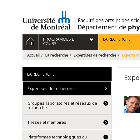
Passer
au
contenu
/
Faculté des arts et des sci
Département de
phy
Navigation
ACCUEIL
PROGRAMMES ET
LA RECHERCHE
principale
COURS
Accueil
La recherche
Expertises de recherche
Experts e
LA RECHERCHE
Expe
Expertises de recherche
Groupes, laboratoires et réseaux de
recherche
Thèses et mémoires
Plateformes technologiques du