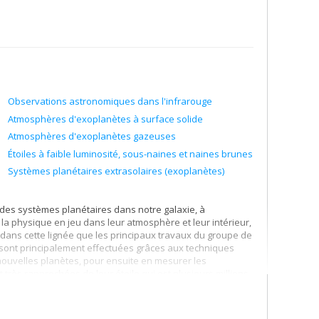
est conçu pour détecter des planètes telluriques (i.e.
iles de faible masse du voisinage solaire. René Doyon est
entifiques du télescope spatial James Webb, dont le
Observations astronomiques dans l'infrarouge
Atmosphères d'exoplanètes à surface solide
Atmosphères d'exoplanètes gazeuses
Étoiles à faible luminosité, sous-naines et naines brunes
Systèmes planétaires extrasolaires (exoplanètes)
é des systèmes planétaires dans notre galaxie, à
a physique en jeu dans leur atmosphère et leur intérieur,
st dans cette lignée que les principaux travaux du groupe de
 sont principalement effectuées grâces aux techniques
nouvelles planètes, pour ensuite en mesurer les
 très rapprochées de leur étoile qui est plusieurs millions
oint de nouvelles techniques d'observation et de traitement
ie actuelle, il est possible de détecter des planètes
erne ou plus grandes.