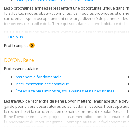
Les 5 prochaines années représentent une opportunité unique dans l’hi
fois, les techniques observationnelles, les modèles théoriques et un 
caractériser spectroscopiquement une large diversité de planètes: de
tempérées de la taille de la Terre qui sont dans la zone habitable de leu
Plusieurs questions demeurent: comment et où se forment les planète
Lire plus…
dans leur atmosphères? Quel rôle jouent les nuages et la brume? Quelle 
la taille minimale d’une planète gazeuse? Et finalement, quelles planète
Profil complet
L’équipe du professeur Benneke est dans une position exceptionnelle 
dessus parce qu’elle conduit présentement plusieurs programmes observ
DOYON, René
spatiaux Hubble et Spitzer, ainsi les télescopes de 10 mètres du Keck
des outils d’analyse et de modélisation puissants pour interpréter ce
Professeur titulaire
lesquelles le groupe du Professeur Benneke travaille sont:
Astronomie fondamentale
Explorer la diversité des atmosphères planétaires des super Te
Instrumentation astronomique
spectroscopie de transit avec le télescope spatial Hubble. Profe
programme de Hubble pour caractériser les petites exoplanètes.
Étoiles à faible luminosité, sous-naines et naines brunes
Sonder la formation des planètes géantes en utilisant la spectro
Les travaux de recherche de René Doyon mettent l'emphase sur le dé
10 mètres du Keck
garde pour divers observatoires au sol et dans l'espace. Il participe a
Caractérisation de l’atmosphère et cartographie des exoplanètes
la recherche et la caractérisation de naines brunes, d'exoplanètes et d'
Comprendre les types de nuages exotiques sur les exoplanètes
René Doyon mène divers projets d'instrumentation dans le domaine inf
l'Observatoire du Mont- Mégantic. Il participe aussi au développement
Découvrir et faire la caractérisation initiale des cibles idéales p
Chili, en opération depuis 2013. Il est le co-chercheur principal de SPIR
K2, le télescope spatial TESS et un suivi grâce à des observatoire