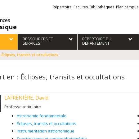
Liens
Répertoire
Facultés
Bibliothèques
Plan campus
externes
ences
sique
RESSOURCES ET
RÉPERTOIRE DU
SERVICES
DÉPARTEMENT
: Éclipses, transits et occultations
t en : Éclipses, transits et occultations
LAFRENIÈRE, David
Professeur titulaire
Astronomie fondamentale
Éclipses, transits et occultations
Instrumentation astronomique
Spectroscopie et spectrophotométrie