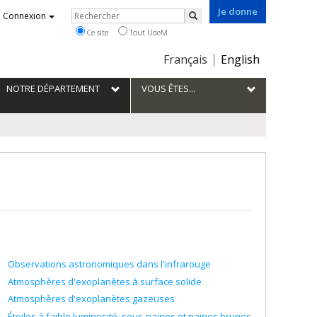
Je donne
Rechercher
Connexion
Rechercher
Ce site
Tout UdeM
Choix
Français
English
de
la
NOTRE DÉPARTEMENT
VOUS ÊTES...
langue
Observations astronomiques dans l'infrarouge
Atmosphères d'exoplanètes à surface solide
Atmosphères d'exoplanètes gazeuses
Étoiles à faible luminosité, sous-naines et naines brunes