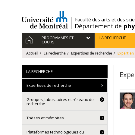
Passer
au
contenu
/
Faculté des arts et des sci
Département de
phy
Navigation
ACCUEIL
PROGRAMMES ET
LA RECHERCHE
principale
COURS
Accueil
La recherche
Expertises de recherche
Expert en 
LA RECHERCHE
Exper
Expertises de recherche
Groupes, laboratoires et réseaux de
recherche
Thèses et mémoires
Plateformes technologiques du