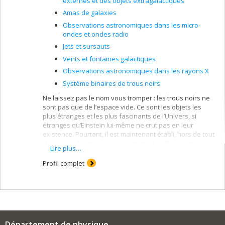
externes et des objets extragalactiques
Amas de galaxies
Observations astronomiques dans les micro-
ondes et ondes radio
Jets et sursauts
Vents et fontaines galactiques
Observations astronomiques dans les rayons X
Système binaires de trous noirs
Ne laissez pas le nom vous tromper : les trous noirs ne
sont pas que de l’espace vide. Ce sont les objets les
plus étranges et les plus fascinants de l’Univers, si
étranges qu’Einstein lui-même ne crut pas en leur
existence. Pourtant, il est maintenant établi, hors de tout
doute, que les trous noirs existent et qu’ils jouent un
Lire plus…
rôle fondamental dans l’Univers.
Profil complet
La
professeure Julie Hlavacek-Larrondo
est une
experte de renommée internationale dans l’étude
des
trous noirs supermassifs
. Professeure agrégée au
Département de physique de l’Université de Montréal,
ses travaux ont eu des répercussions majeures dans la
compréhension de la coévolution des galaxies et des
trous noirs.
Département de physique