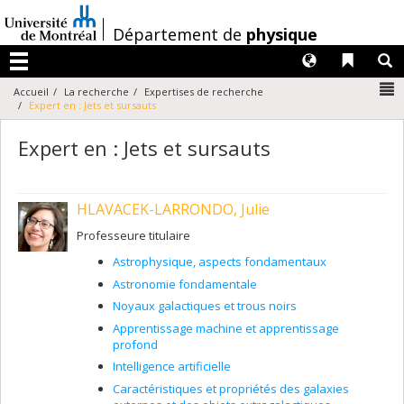
Passer
au
/
Département de
physique
contenu
Langues
Liens 
R
Menu
N
Accueil
La recherche
Expertises de recherche
Expert en : Jets et sursauts
Expert en : Jets et sursauts
HLAVACEK-LARRONDO, Julie
Professeure titulaire
Astrophysique, aspects fondamentaux
Astronomie fondamentale
Noyaux galactiques et trous noirs
Apprentissage machine et apprentissage
profond
Intelligence artificielle
Caractéristiques et propriétés des galaxies