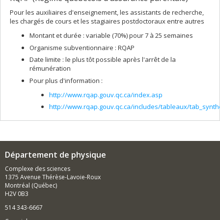
Pour les auxiliaires d'enseignement, les assistants de recherche,
les chargés de cours et les stagiaires postdoctoraux entre autres
Montant et durée : variable (70%) pour 7 à 25 semaines
Organisme subventionnaire : RQAP
Date limite : le plus tôt possible après l'arrêt de la
rémunération
Pour plus d'information :
http://www.rqap.gouv.qc.ca/index.asp
http://www.rqap.gouv.qc.ca/includes/tableaux/tab_synth
Département de physique
Complexe des sciences
1375 Avenue Thérèse-Lavoie-Roux
Montréal (Québec)
H2V 0B3
514 343-6667