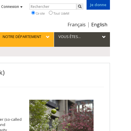
Je donne
Rechercher
Connexion
Rechercher
Ce site
Tout UdeM
Choix
Français
English
de
la
NOTRE DÉPARTEMENT
VOUS ÊTES...
langue
k)
er (so-called
 and
avity