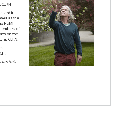
t CERN.
volved in
well as the
the NuMI
l members of
orts on the
ty at CERN.
es
CP).
s des trois