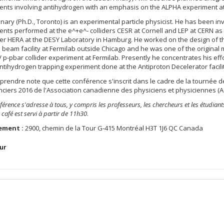
ents involving antihydrogen with an emphasis on the ALPHA experiment a
nary (Ph.D., Toronto) is an experimental particle physicist. He has been in
nts performed at the e^+e^- colliders CESR at Cornell and LEP at CERN as 
der HERA at the DESY Laboratory in Hamburg. He worked on the design of 
 beam facility at Fermilab outside Chicago and he was one of the origina
 p-pbar collider experiment at Fermilab. Presently he concentrates his eff
tihydrogen trapping experiment done at the Antiproton Decelerator facili
 prendre note que cette conférence s'inscrit dans le cadre de la tournée d
ciers 2016 de l'Association canadienne des physiciens et physiciennes (A
férence s'adresse à tous, y compris les professeurs, les chercheurs et les étudiant
e café est servi à partir de 11h30
.
ement :
2900, chemin de la Tour G-415 Montréal H3T 1J6 QC Canada
ur