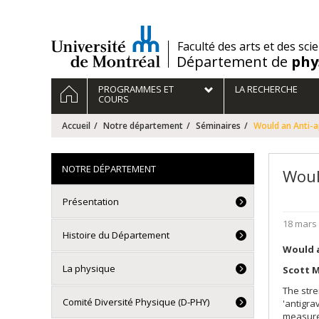
Passer
au
contenu
/
Faculté des arts et des sci
Département de
phy
Navigation
ACCUEIL
PROGRAMMES ET
LA RECHERCHE
principale
COURS
Accueil
Notre département
Séminaires
Would an Anti-ap
NOTRE DÉPARTEMENT
Woul
Présentation
18 mars 
Histoire du Département
Would a
La physique
Scott 
The stre
Comité Diversité Physique (D-PHY)
'antigra
measurem