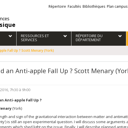
Liens
Répertoire
Facultés
Bibliothèques
Plan campus
externes
ences
sique
RESSOURCES ET
RÉPERTOIRE DU
SERVICES
DÉPARTEMENT
ple Fall Up ? Scott Menary (York)
d an Anti-apple Fall Up ? Scott Menary (Yor
2016, 7h30 à 9h00
n Anti-apple Fall Up ?
Menary
(York)
ngth and sign of the gravitational interaction between matter and antimatt
vity') is still an open experimental question. I will discuss some arguments
ents which shed light on the issue. Finally, I will describe planned antigr