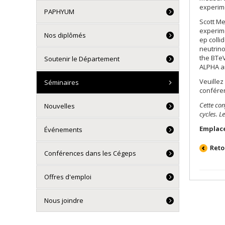
experim
PAPHYUM
Scott Me
experime
Nos diplômés
ep colli
neutrino
the BTeV
Soutenir le Département
ALPHA an
Veuillez
Séminaires
conféren
Cette con
Nouvelles
cycles. L
Emplac
Événements
Reto
Conférences dans les Cégeps
Offres d'emploi
Nous joindre