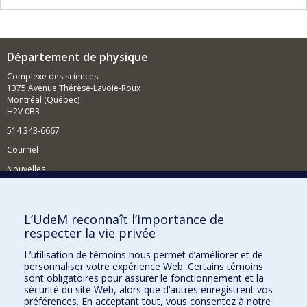
suivan
Département de physique
Complexe des sciences
1375 Avenue Thérèse-Lavoie-Roux
Montréal (Québec)
H2V 0B3
514 343-6667
Courriel
Nouvelles
Activités
Comment soutenir le Département?
L’UdeM reconnaît l’importance de
respecter la vie privée
BESOIN D'AIDE?
L’utilisation de témoins nous permet d’améliorer et de
Plan du site
personnaliser votre expérience Web. Certains témoins
Signaler une erreur
sont obligatoires pour assurer le fonctionnement et la
sécurité du site Web, alors que d’autres enregistrent vos
Accessibilité
préférences. En acceptant tout, vous consentez à notre