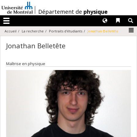
Passer
au
/
Département de
physique
contenu
Langues
Liens 
R
Menu
N
Accueil
La recherche
Portraits d'étudiants
Jonathan Belletête
Jonathan Belletête
Maîtrise en physique