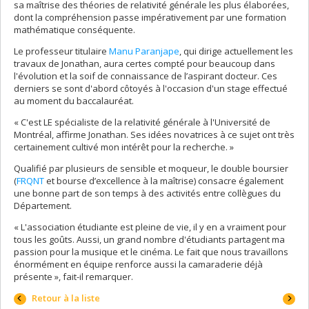
sa maîtrise des théories de relativité générale les plus élaborées,
dont la compréhension passe impérativement par une formation
mathématique conséquente.
Le professeur titulaire
Manu Paranjape
, qui dirige actuellement les
travaux de Jonathan, aura certes compté pour beaucoup dans
l'évolution et la soif de connaissance de l’aspirant docteur. Ces
derniers se sont d'abord côtoyés à l'occasion d'un stage effectué
au moment du baccalauréat.
« C'est LE spécialiste de la relativité générale à l'Université de
Montréal, affirme Jonathan. Ses idées novatrices à ce sujet ont très
certainement cultivé mon intérêt pour la recherche. »
Qualifié par plusieurs de sensible et moqueur, le double boursier
(
FRQNT
et bourse d’excellence à la maîtrise) consacre également
une bonne part de son temps à des activités entre collègues du
Département.
« L'association étudiante est pleine de vie, il y en a vraiment pour
tous les goûts. Aussi, un grand nombre d'étudiants partagent ma
passion pour la musique et le cinéma. Le fait que nous travaillons
énormément en équipe renforce aussi la camaraderie déjà
présente », fait-il remarquer.
Portrai
Retour à la liste