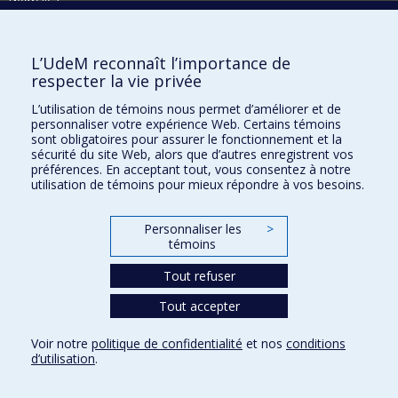
Activités
Comment soutenir le Département?
L’UdeM reconnaît l’importance de
respecter la vie privée
BESOIN D'AIDE?
L’utilisation de témoins nous permet d’améliorer et de
Plan du site
personnaliser votre expérience Web. Certains témoins
Signaler une erreur
sont obligatoires pour assurer le fonctionnement et la
sécurité du site Web, alors que d’autres enregistrent vos
Accessibilité
préférences. En acceptant tout, vous consentez à notre
utilisation de témoins pour mieux répondre à vos besoins.
FACULTÉ DES ARTS ET DES SCIENCES
Nos départements et écoles
Personnaliser les
>
témoins
Nos centres d'études
Tout refuser
Nos programmes et cours
Tout accepter
Confidentialité
Voir notre
politique de confidentialité
et nos
conditions
Conditions d’utilisation
d’utilisation
.
Paramètres des témoins
Université de