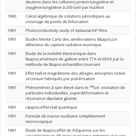
deutons dans les collisions proton-tungstène et
oxygène-tungstène à 200 GeV par nucléon
1990
Calcul algébrique de solutions périodiques au
voisinage de points de bifurcation
1991
Photoconductivity study of epitaxial InP films
1991
Études Monte Carlo des améliorations d&apos;un
détecteur de capture radiative muonique
1991
Étude de la mobilité électronique dans
l&apos;arséniure de gallium entre 77 K et 650 K par la
méthode de l&apos;échantillon tournant
1991
Effet Hall et magnétisme des alliages amorphes nickel-
zirconium fabriqués par pulvérisation
1991
Phénomènes à spin élevé dans le ¹⁴⁹Gd : excitation de
particules individuelles, superdéformation et
résonance dipolaire géante
1991
L&apos;effet Hall quantique
1991
Formule de masse nucléaire complètement
microscopique
1991
Étude de l&apos;effet de fréquence sur les
caractéristiques d&apos;un plasma entretenu par une