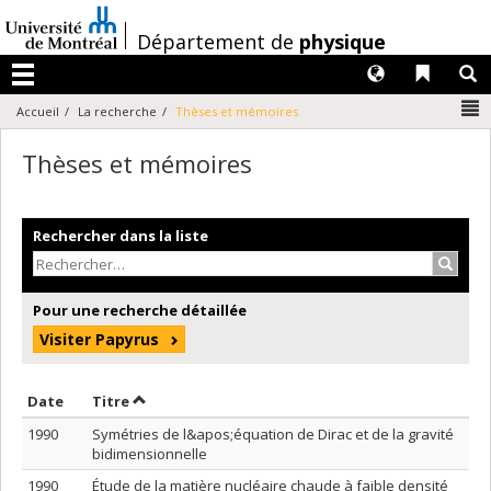
Passer
au
/
Département de
physique
contenu
Langues
Liens 
R
Menu
N
Accueil
La recherche
Thèses et mémoires
Thèses et mémoires
Rechercher dans la liste
Recher
Pour une recherche détaillée
Visiter Papyrus
Trier par date en ordre décroissant
Trier par titre en ordre décroissant
Date
Titre
1990
Symétries de l&apos;équation de Dirac et de la gravité
bidimensionnelle
1990
Étude de la matière nucléaire chaude à faible densité