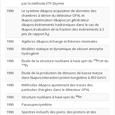
par la méthode ETF-Skyrme
1990
Le système d&apos;acquisition de données des
chambres à dérive du détecteur OPAL et
l&apos;optimisation d&apos;un générateur
d&apos;événements hadroniques dans le cas de
l&apos;évaluation de la fraction des événements à 3
jets (le rapport R₃)
1990
Algèbres d&apos;échange et théories minimales
1990
Modèles statique et dynamique de silicium amorphe
hydrogéné
1990
Étude de la structure nucléaire à haut spin du ¹⁷⁸Pt et du
¹⁷⁹Pt
1990
Étude de la production de dimuons de basse masse
dans l&apos;interaction proton-tungstène à 450 GeV/c
1990
Méthodes d&apos;ajustement des traces des
particules chargées dans le détecteur OPAL
1990
Structure nucléaire à haut-spin du ¹⁸⁵Pt
1990
Parasupersymétrie
1990
Spectres inclusifs des pions, des protons et des