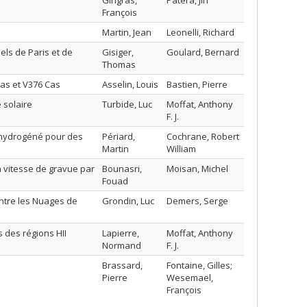
Gingras,
Patera, Jiri
François
Martin, Jean
Leonelli, Richard
els de Paris et de
Gisiger,
Goulard, Bernard
Thomas
Cas et V376 Cas
Asselin, Louis
Bastien, Pierre
 solaire
Turbide, Luc
Moffat, Anthony
F. J.
e hydrogéné pour des
Périard,
Cochrane, Robert
Martin
William
la vitesse de gravue par
Bounasri,
Moisan, Michel
Fouad
entre les Nuages de
Grondin, Luc
Demers, Serge
 des régions HII
Lapierre,
Moffat, Anthony
Normand
F. J.
i
Brassard,
Fontaine, Gilles;
Pierre
Wesemael,
François