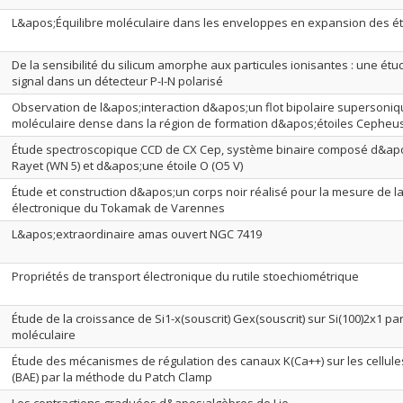
L&apos;Équilibre moléculaire dans les enveloppes en expansion des é
De la sensibilité du silicum amorphe aux particules ionisantes : une étu
signal dans un détecteur P-I-N polarisé
Observation de l&apos;interaction d&apos;un flot bipolaire supersoni
moléculaire dense dans la région de formation d&apos;étoiles Cepheu
Étude spectroscopique CCD de CX Cep, système binaire composé d&apo
Rayet (WN 5) et d&apos;une étoile O (O5 V)
Étude et construction d&apos;un corps noir réalisé pour la mesure de 
électronique du Tokamak de Varennes
L&apos;extraordinaire amas ouvert NGC 7419
Propriétés de transport électronique du rutile stoechiométrique
Étude de la croissance de Si1-x(souscrit) Gex(souscrit) sur Si(100)2x1 
moléculaire
Étude des mécanismes de régulation des canaux K(Ca++) sur les cellule
(BAE) par la méthode du Patch Clamp