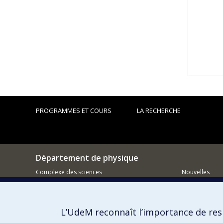
PROGRAMMES ET COURS
LA RECHERCHE
Département de physique
Complexe des sciences
Nouvelles
1375 Avenue Thérèse-Lavoie-Roux
Activités
Montréal (Québec)
H2V 0B3
Comment so
L’UdeM reconnaît l’importance de resp
514 343-6667