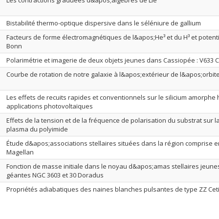
Les contractions graduées d&apos;algèbres de Lie
Bistabilité thermo-optique dispersive dans le séléniure de gallium
Facteurs de forme électromagnétiques de l&apos;He³ et du H³ et potenti
Bonn
Polarimétrie et imagerie de deux objets jeunes dans Cassiopée : V633 
Courbe de rotation de notre galaxie à l&apos;extérieur de l&apos;orbite
Les effets de recuits rapides et conventionnels sur le silicium amorph
applications photovoltaïques
Effets de la tension et de la fréquence de polarisation du substrat sur 
plasma du polyimide
Étude d&apos;associations stellaires situées dans la région comprise 
Magellan
Fonction de masse initiale dans le noyau d&apos;amas stellaires jeunes
géantes NGC 3603 et 30 Doradus
Propriétés adiabatiques des naines blanches pulsantes de type ZZ Cet