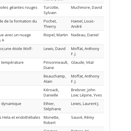
toiles géantes rouges
Turcotte,
Muchmore, David
Sylvain
de de la formation du
Pochet,
Hamel, Louis-
Thierry
André
que avec un nuage
Riopel, Martin
Nadeau, Daniel
s A
s;une étoile Wolf-
Lewis, David
Moffat, Anthony
F. J.
la température
Pinsonneault,
Glaude, Vital
Diane
Beauchamp,
Moffat, Anthony
Alain
F. J.
Kéroack,
Brebner, John
Danielle
Low; Lépine, Yves
par dynamique
Ethier,
Lewis, Laurent J.
Stéphane
s Hela et endothéliales
Monette,
Sauvé, Rémy
Robert