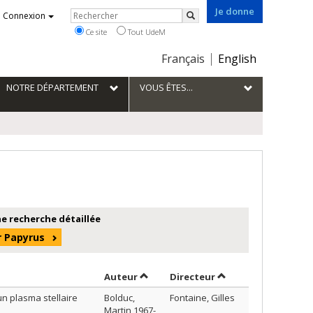
Je donne
Rechercher
Connexion
Rechercher
Ce site
Tout UdeM
Choix
Français
English
de
la
NOTRE DÉPARTEMENT
VOUS ÊTES...
langue
e recherche détaillée
r Papyrus
Trier par auteur en ordre décroissan
par contributeur en
Auteur
Directeur
un plasma stellaire
Bolduc,
Fontaine, Gilles
Martin,1967-