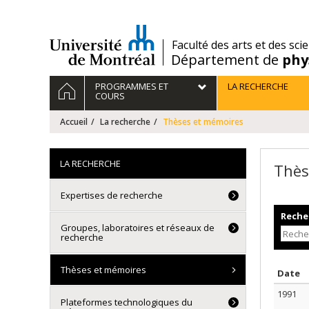
Passer
au
contenu
/
Faculté des arts et des sci
Département de
phy
Navigation
ACCUEIL
PROGRAMMES ET
LA RECHERCHE
principale
COURS
Accueil
La recherche
Thèses et mémoires
LA RECHERCHE
Thès
Expertises de recherche
Recher
Groupes, laboratoires et réseaux de
recherche
Thèses et mémoires
T
Date
1991
Plateformes technologiques du