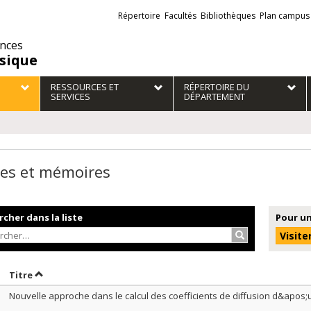
Liens
Répertoire
Facultés
Bibliothèques
Plan campus
externes
ences
sique
RESSOURCES ET
RÉPERTOIRE DU
SERVICES
DÉPARTEMENT
es et mémoires
cher dans la liste
Pour un
Rechercher…
Visite
rier par date en ordre décroissant
Trier par titre en ordre décroissant
Titre
Nouvelle approche dans le calcul des coefficients de diffusion d&apos;