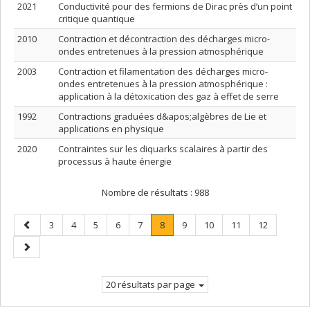
2021
Conductivité pour des fermions de Dirac près d’un point
critique quantique
2010
Contraction et décontraction des décharges micro-
ondes entretenues à la pression atmosphérique
2003
Contraction et filamentation des décharges micro-
ondes entretenues à la pression atmosphérique :
application à la détoxication des gaz à effet de serre
1992
Contractions graduées d&apos;algèbres de Lie et
applications en physique
2020
Contraintes sur les diquarks scalaires à partir des
processus à haute énergie
Nombre de résultats :
988
Page
Page
Page
Page
Page
Page
Page
.
Page
Page
Page
Page
3
4
5
6
7
8
9
10
11
12
précédente
Page
Page
courante.
suivante
20 résultats par page