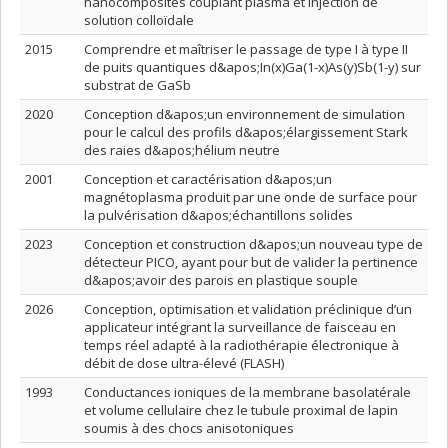
nanocomposites couplant plasma et injection de
solution colloïdale
2015
Comprendre et maîtriser le passage de type I à type II
de puits quantiques d&apos;In(x)Ga(1-x)As(y)Sb(1-y) sur
substrat de GaSb
2020
Conception d&apos;un environnement de simulation
pour le calcul des profils d&apos;élargissement Stark
des raies d&apos;hélium neutre
2001
Conception et caractérisation d&apos;un
magnétoplasma produit par une onde de surface pour
la pulvérisation d&apos;échantillons solides
2023
Conception et construction d&apos;un nouveau type de
détecteur PICO, ayant pour but de valider la pertinence
d&apos;avoir des parois en plastique souple
2026
Conception, optimisation et validation préclinique d’un
applicateur intégrant la surveillance de faisceau en
temps réel adapté à la radiothérapie électronique à
débit de dose ultra-élevé (FLASH)
1993
Conductances ioniques de la membrane basolatérale
et volume cellulaire chez le tubule proximal de lapin
soumis à des chocs anisotoniques