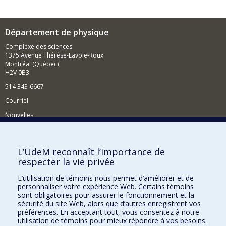
Département de physique
Complexe des sciences
1375 Avenue Thérèse-Lavoie-Roux
Montréal (Québec)
H2V 0B3
514 343-6667
Courriel
Nouvelles
Activités
Comment soutenir le Département?
L’UdeM reconnaît l’importance de
respecter la vie privée
BESOIN D'AIDE?
L’utilisation de témoins nous permet d’améliorer et de
Plan du site
personnaliser votre expérience Web. Certains témoins
Signaler une erreur
sont obligatoires pour assurer le fonctionnement et la
sécurité du site Web, alors que d’autres enregistrent vos
Accessibilité
préférences. En acceptant tout, vous consentez à notre
utilisation de témoins pour mieux répondre à vos besoins.
FACULTÉ DES ARTS ET DES SCIENCES