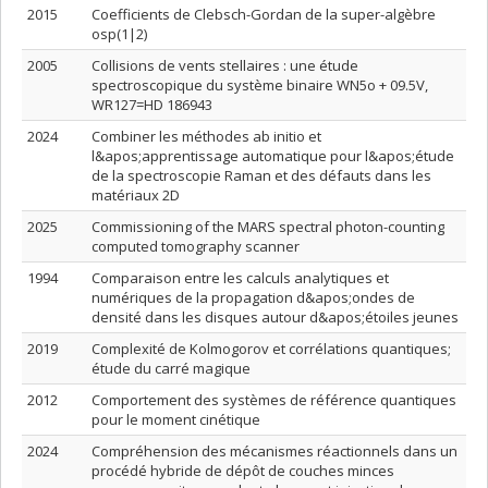
2015
Coefficients de Clebsch-Gordan de la super-algèbre
osp(1|2)
2005
Collisions de vents stellaires : une étude
spectroscopique du système binaire WN5o + 09.5V,
WR127=HD 186943
2024
Combiner les méthodes ab initio et
l&apos;apprentissage automatique pour l&apos;étude
de la spectroscopie Raman et des défauts dans les
matériaux 2D
2025
Commissioning of the MARS spectral photon-counting
computed tomography scanner
1994
Comparaison entre les calculs analytiques et
numériques de la propagation d&apos;ondes de
densité dans les disques autour d&apos;étoiles jeunes
2019
Complexité de Kolmogorov et corrélations quantiques;
étude du carré magique
2012
Comportement des systèmes de référence quantiques
pour le moment cinétique
2024
Compréhension des mécanismes réactionnels dans un
procédé hybride de dépôt de couches minces