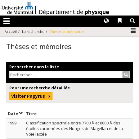
Passer
au
/
Département de
physique
contenu
Langues
Liens 
R
Menu
N
Accueil
La recherche
Thèses et mémoires
Thèses et mémoires
Rechercher dans la liste
Recher
Pour une recherche détaillée
Visiter Papyrus
Trier par date en ordre croissant
Trier par titre en ordre croissant
Date
Titre
1999
Classification spectrale entre 7700 Å et 8800 Å des
étoiles carbonées des Nuages de Magellan et de la
Voie lactée