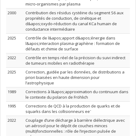
micro-organismes par plasma
2000
Contribution des résidus cystéine du segment S6 aux
propriétés de conduction, de cinétique et
d&apos;oxydo-réduction du canal KCa humain de
conductance intermédiaire
2025
Contrôle de l&apos;apport d&apos;énergie dans
l&apos;interaction plasma-graphène : formation de
défauts et chimie de surface
2022
Contrôle en temps réel de la précision du suivi indirect
de tumeurs mobiles en radiothérapie
2025
Correction, guidée par les données, de distributions a
priori biaisées en haute dimension pour
l’astrophysique
1989
Corrections à l&apos;approximation du continuum dans
le contexte du polaron de Fröhlich
1995
Corrections de QCD à la production de quarks et de
squarks dans les collisionneurs ee⁻
2022
Couplage d’une décharge à barrière diélectrique avec
un aérosol pour le dépôt de couches minces
(multi)fonctionnelles : rôle de l’injection pulsée de