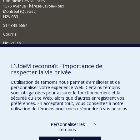
Complexe des sciences
1375 Avenue Thérèse-Lavoie-Roux
Montréal (Québec)
H2V 0B3
514 343-6667
Courriel
Nouvelles
Activités
Comment soutenir le Département?
L’UdeM reconnaît l’importance de
respecter la vie privée
BESOIN D'AIDE?
L’utilisation de témoins nous permet d’améliorer et de
Plan du site
personnaliser votre expérience Web. Certains témoins
Signaler une erreur
sont obligatoires pour assurer le fonctionnement et la
sécurité du site Web, alors que d’autres enregistrent vos
Accessibilité
préférences. En acceptant tout, vous consentez à notre
utilisation de témoins pour mieux répondre à vos besoins.
FACULTÉ DES ARTS ET DES SCIENCES
Nos départements et écoles
Personnaliser les
>
témoins
Nos centres d'études