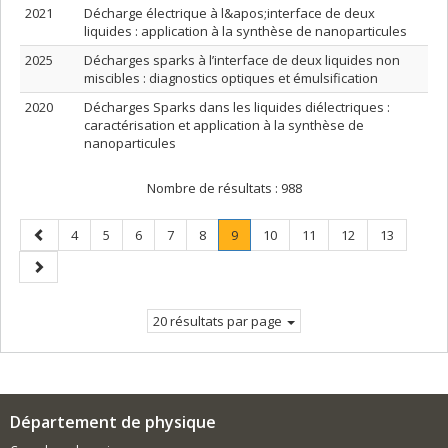
2021
Décharge électrique à l&apos;interface de deux
liquides : application à la synthèse de nanoparticules
2025
Décharges sparks à l’interface de deux liquides non
miscibles : diagnostics optiques et émulsification
2020
Décharges Sparks dans les liquides diélectriques :
caractérisation et application à la synthèse de
nanoparticules
Nombre de résultats :
988
Page
Page
Page
Page
Page
Page
Page
.
Page
Page
Page
Page
4
5
6
7
8
9
10
11
12
13
précédente
Page
Page
courante.
suivante
20 résultats par page
Département de physique