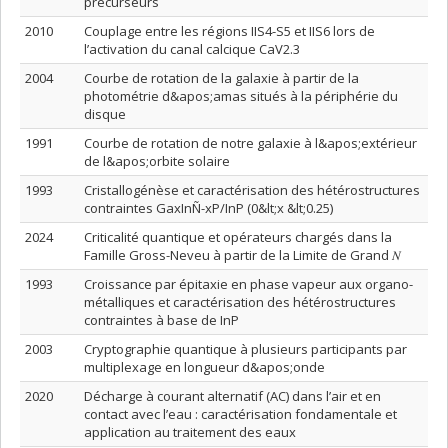
précurseurs
2010
Couplage entre les régions IIS4-S5 et IIS6 lors de
l’activation du canal calcique CaV2.3
2004
Courbe de rotation de la galaxie à partir de la
photométrie d&apos;amas situés à la périphérie du
disque
1991
Courbe de rotation de notre galaxie à l&apos;extérieur
de l&apos;orbite solaire
1993
Cristallogénèse et caractérisation des hétérostructures
contraintes GaxInÑ-xP/InP (0&lt;x &lt;0.25)
2024
Criticalité quantique et opérateurs chargés dans la
Famille Gross-Neveu à partir de la Limite de Grand 𝛮
1993
Croissance par épitaxie en phase vapeur aux organo-
métalliques et caractérisation des hétérostructures
contraintes à base de InP
2003
Cryptographie quantique à plusieurs participants par
multiplexage en longueur d&apos;onde
2020
Décharge à courant alternatif (AC) dans l’air et en
contact avec l’eau : caractérisation fondamentale et
application au traitement des eaux