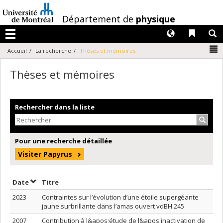
Passer
au
/
Département de
physique
contenu
Langues
Liens 
R
Menu
N
Accueil
La recherche
Thèses et mémoires
Thèses et mémoires
Rechercher dans la liste
Recher
Pour une recherche détaillée
Visiter Papyrus
Trier par date en ordre croissant
Trier par titre en ordre croissant
Date
Titre
2023
Contraintes sur l’évolution d’une étoile supergéante
jaune surbrillante dans l’amas ouvert vdBH 245
2007
Contribution à l&apos;étude de l&apos;inactivation de