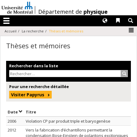
Passer
au
/
Département de
physique
contenu
Langues
Liens 
R
Menu
N
Accueil
La recherche
Thèses et mémoires
Thèses et mémoires
Rechercher dans la liste
Recher
Pour une recherche détaillée
Visiter Papyrus
Trier par date en ordre décroissant
Trier par titre en ordre décroissant
Date
Titre
2006
Violation CP par produit triple et baryogenèse
2012
Vers la fabrication d’échantillons permettant la
condensation Bose-Einstein de polaritons excitoniques