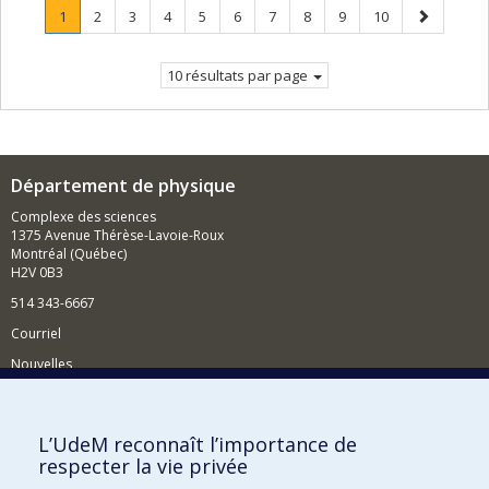
Page
.
Page
Page
Page
Page
Page
Page
Page
Page
Page
Page
1
2
3
4
5
6
7
8
9
10
Page
suivante
courante.
10 résultats par page
Département de physique
Complexe des sciences
1375 Avenue Thérèse-Lavoie-Roux
Montréal (Québec)
H2V 0B3
514 343-6667
Courriel
Nouvelles
Activités
Comment soutenir le Département?
L’UdeM reconnaît l’importance de
respecter la vie privée
BESOIN D'AIDE?