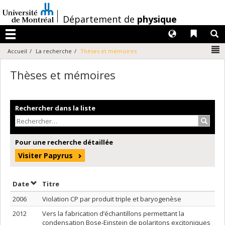
Passer
au
/
Département de
physique
contenu
Langues
Liens 
R
Menu
N
Accueil
La recherche
Thèses et mémoires
Thèses et mémoires
Rechercher dans la liste
Recher
Pour une recherche détaillée
Visiter Papyrus
Trier par date en ordre décroissant
Trier par titre en ordre décroissant
Date
Titre
2006
Violation CP par produit triple et baryogenèse
2012
Vers la fabrication d’échantillons permettant la
condensation Bose-Einstein de polaritons excitoniques