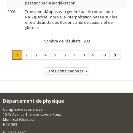
passant par la modélisation
2003
Transport d&apos;eau généré par le cotransport
Na+/glucose : nouvelle interprétation basée sur les
effets distincts des flux entrants de cations et de
glucose
Nombre de résultats :
988
Page
.
Page
Page
Page
Page
Page
Page
Page
Page
Page
Page
1
2
3
4
5
6
7
8
9
10
Page
suivante
courante.
30 résultats par page
Département de physique
Complexe des sciences
1375 Avenue Thérèse-Lavoie-Roux
Montréal (Québec)
H2V 0B3
514 343-6667