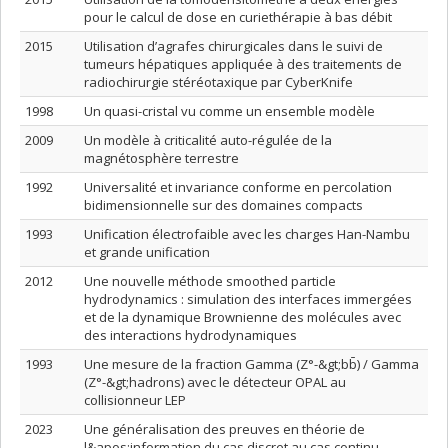
pour le calcul de dose en curiethérapie à bas débit
2015
Utilisation d’agrafes chirurgicales dans le suivi de
tumeurs hépatiques appliquée à des traitements de
radiochirurgie stéréotaxique par CyberKnife
1998
Un quasi-cristal vu comme un ensemble modèle
2009
Un modèle à criticalité auto-régulée de la
magnétosphère terrestre
1992
Universalité et invariance conforme en percolation
bidimensionnelle sur des domaines compacts
1993
Unification électrofaible avec les charges Han-Nambu
et grande unification
2012
Une nouvelle méthode smoothed particle
hydrodynamics : simulation des interfaces immergées
et de la dynamique Brownienne des molécules avec
des interactions hydrodynamiques
1993
Une mesure de la fraction Gamma (Z°-&gt;bb̄) / Gamma
(Z°-&gt;hadrons) avec le détecteur OPAL au
collisionneur LEP
2023
Une généralisation des preuves en théorie de
l&apos;information du cas discret au cas continu