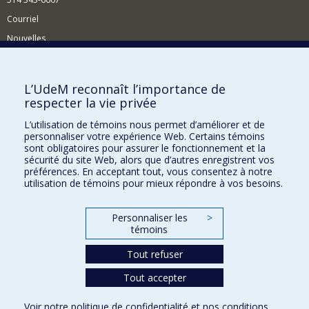
Courriel
Nouvelles
Activités
Comment soutenir le Département?
L’UdeM reconnaît l’importance de
respecter la vie privée
BESOIN D'AIDE?
L’utilisation de témoins nous permet d’améliorer et de
Plan du site
personnaliser votre expérience Web. Certains témoins
Signaler une erreur
sont obligatoires pour assurer le fonctionnement et la
sécurité du site Web, alors que d’autres enregistrent vos
Accessibilité
préférences. En acceptant tout, vous consentez à notre
utilisation de témoins pour mieux répondre à vos besoins.
FACULTÉ DES ARTS ET DES SCIENCES
Nos départements et écoles
Personnaliser les
>
témoins
Nos centres d'études
Tout refuser
Nos programmes et cours
Tout accepter
Confidentialité
Voir notre
politique de confidentialité
et nos
conditions