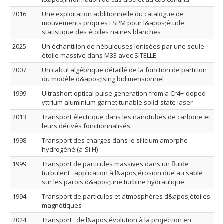
2016
Une exploitation additionnelle du catalogue de
mouvements propres LSPM pour l&apos;étude
statistique des étoiles naines blanches
2025
Un échantillon de nébuleuses ionisées par une seule
étoile massive dans M33 avec SITELLE
2007
Un calcul algébrique détaillé de la fonction de partition
du modèle d&apos;Ising bidimensionnel
1999
Ultrashort optical pulse generation from a Cr4+-doped
yttrium aluminium garnet tunable solid-state laser
2013
Transport électrique dans les nanotubes de carbone et
leurs dérivés fonctionnalisés
1998
Transport des charges dans le silicium amorphe
hydrogéné (a-Si:H)
1999
Transport de particules massives dans un fluide
turbulent : application à l&apos;érosion due au sable
sur les parois d&apos;une turbine hydraulique
1994
Transport de particules et atmosphères d&apos;étoiles
magnétiques
2024
Transport : de l&apos;évolution à la projection en