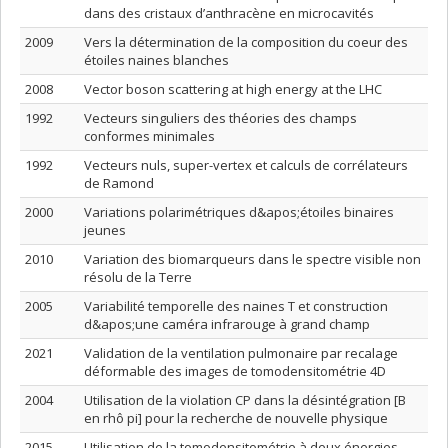
dans des cristaux d’anthracène en microcavités
2009
Vers la détermination de la composition du coeur des
étoiles naines blanches
2008
Vector boson scattering at high energy at the LHC
1992
Vecteurs singuliers des théories des champs
conformes minimales
1992
Vecteurs nuls, super-vertex et calculs de corrélateurs
de Ramond
2000
Variations polarimétriques d&apos;étoiles binaires
jeunes
2010
Variation des biomarqueurs dans le spectre visible non
résolu de la Terre
2005
Variabilité temporelle des naines T et construction
d&apos;une caméra infrarouge à grand champ
2021
Validation de la ventilation pulmonaire par recalage
déformable des images de tomodensitométrie 4D
2004
Utilisation de la violation CP dans la désintégration [B
en rhô pi] pour la recherche de nouvelle physique
2015
Utilisation de la tomodensitométrie à deux énergies