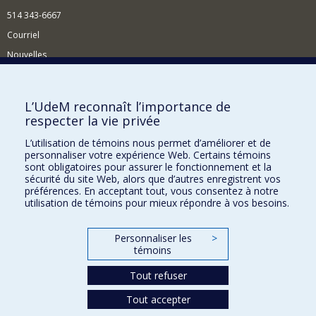
514 343-6667
Courriel
Nouvelles
Activités
Comment soutenir le Département?
L’UdeM reconnaît l’importance de
respecter la vie privée
BESOIN D'AIDE?
L’utilisation de témoins nous permet d’améliorer et de
Plan du site
personnaliser votre expérience Web. Certains témoins
Signaler une erreur
sont obligatoires pour assurer le fonctionnement et la
sécurité du site Web, alors que d’autres enregistrent vos
Accessibilité
préférences. En acceptant tout, vous consentez à notre
utilisation de témoins pour mieux répondre à vos besoins.
FACULTÉ DES ARTS ET DES SCIENCES
Nos départements et écoles
Personnaliser les
>
témoins
Nos centres d'études
Tout refuser
Nos programmes et cours
Tout accepter