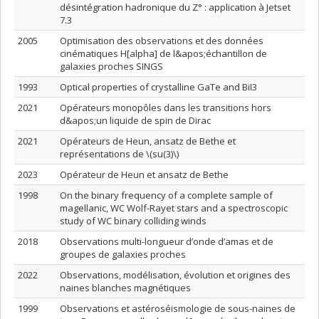
désintégration hadronique du Z° : application à Jetset
7.3
2005
Optimisation des observations et des données
cinématiques H[alpha] de l&apos;échantillon de
galaxies proches SINGS
1993
Optical properties of crystalline GaTe and BiI3
2021
Opérateurs monopôles dans les transitions hors
d&apos;un liquide de spin de Dirac
2021
Opérateurs de Heun, ansatz de Bethe et
représentations de \(su(3)\)
2023
Opérateur de Heun et ansatz de Bethe
1998
On the binary frequency of a complete sample of
magellanic, WC Wolf-Rayet stars and a spectroscopic
study of WC binary colliding winds
2018
Observations multi-longueur d’onde d’amas et de
groupes de galaxies proches
2022
Observations, modélisation, évolution et origines des
naines blanches magnétiques
1999
Observations et astéroséismologie de sous-naines de