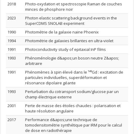
2018
Photo-oxydation et spectroscopie Raman de couches
minces de phosphore noir
2023
Photon elastic scattering background events in the
SuperCDMS SNOLAB experiment
1990
Photométrie de la galaxie naine Phoenix
1994
Photométrie de galaxies brillantes en ultra-violet
1991
Photoconductivity study of epitaxial InP films
1993
Phénoménologie d&apos;un boson neutre Z&apos;
arbitraire
1991
Phénomènes à spin élevé dans le ¹⁴⁹Gd : excitation de
particules individuelles, superdéformation et
résonance dipolaire géante
1993
Perturbation du cotransport sodium/glucose par un
champ électrique externe
2001
Perte de masse des étoiles chaudes : polarisation et
haute résolution angulaire
2017
Performance d&apos;une technique de
tomodensitométrie synthétique par IRM pour le calcul
de dose en radiothérapie