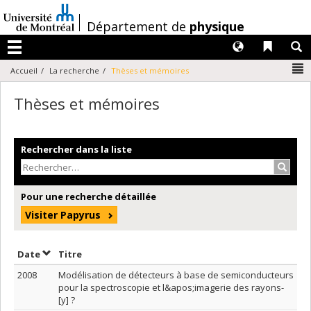
Passer
au
/
Département de
physique
contenu
Langues
Liens 
R
Menu
N
Accueil
La recherche
Thèses et mémoires
Thèses et mémoires
Rechercher dans la liste
Recher
Pour une recherche détaillée
Visiter Papyrus
Trier par date en ordre décroissant
Trier par titre en ordre décroissant
Date
Titre
2008
Modélisation de détecteurs à base de semiconducteurs
pour la spectroscopie et l&apos;imagerie des rayons-
[y] ?