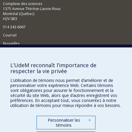
Complexe des sciences
1375 Avenue Thérèse-Lavoie-Roux
Montréal (Québec)
H2V 0B3
514 343-6667
Courriel
Nouvelles
Activités
Comment soutenir le Département?
L’UdeM reconnaît l’importance de
respecter la vie privée
BESOIN D'AIDE?
L’utilisation de témoins nous permet d’améliorer et de
Plan du site
personnaliser votre expérience Web. Certains témoins
Signaler une erreur
sont obligatoires pour assurer le fonctionnement et la
sécurité du site Web, alors que d’autres enregistrent vos
Accessibilité
préférences. En acceptant tout, vous consentez à notre
utilisation de témoins pour mieux répondre à vos besoins.
FACULTÉ DES ARTS ET DES SCIENCES
Nos départements et écoles
Personnaliser les
>
témoins
Nos centres d'études