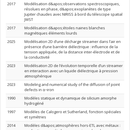
2017
Modélisation d&apos;observations spectroscopiques,
résolues en phase, d&apos;exoplanètes de type
Jupiter chaudes avec NIRISS à bord du télescope spatial
JWST
2017
Modélisation d&apos;étoiles naines blanches
magnétiques éléments lourds
2025
Modélisation 2D d’une décharge streamer dans l’air en
présence d’une barrière diélectrique : influence de la
tension appliquée, de la distance inter-électrode et de
la conductivité
2023
Modélisation 2D de l’évolution temporelle d’un streamer
en interaction avec un liquide diélectrique à pression
atmosphérique
2023
Modeling and numerical study of the diffusion of point
defects in α−iron
1990
Modèles statique et dynamique de silicium amorphe
hydrogéné
1997
Modèles de Calogero et Sutherland, fonction spéciales
et symétries
2014
Modèles d&apos;atmosphères hors-ETL avec métaux :