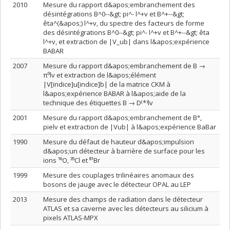
2010
Mesure du rapport d&apos;embranchement des
désintégrations B^0--&gt; pi^- l^+v et B^+--&gt;
êta^(&apos;) l^+v, du spectre des facteurs de forme
des désintégrations B^0--&gt; pi^- l^+v et B^+--&gt; êta
l^+v, et extraction de |V_ub| dans l&apos;expérience
BABAR
2007
Mesure du rapport d&apos;embranchement de B →
π⁰lv et extraction de l&apos;élément
|V[indice]u[indice]b| de la matrice CKM à
l&apos;expérience BABAR à l&apos;aide de la
technique des étiquettes B → D⁽*⁾lv
2001
Mesure du rapport d&apos;embranchement de B°,
pielv et extraction de |Vub| à l&apos;expérience BaBar
1990
Mesure du défaut de hauteur d&apos;impulsion
d&apos;un détecteur à barrière de surface pour les
ions ¹⁶O, ³⁵Cl et ⁸¹Br
1999
Mesure des couplages trilinéaires anomaux des
bosons de jauge avec le détecteur OPAL au LEP
2013
Mesure des champs de radiation dans le détecteur
ATLAS et sa caverne avec les détecteurs au silicium à
pixels ATLAS-MPX