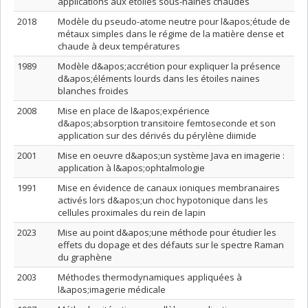
applications aux étoiles sous-naines chaudes
2018
Modèle du pseudo-atome neutre pour l&apos;étude de
métaux simples dans le régime de la matière dense et
chaude à deux températures
1989
Modèle d&apos;accrétion pour expliquer la présence
d&apos;éléments lourds dans les étoiles naines
blanches froides
2008
Mise en place de l&apos;expérience
d&apos;absorption transitoire femtoseconde et son
application sur des dérivés du pérylène diimide
2001
Mise en oeuvre d&apos;un système Java en imagerie :
application à l&apos;ophtalmologie
1991
Mise en évidence de canaux ioniques membranaires
activés lors d&apos;un choc hypotonique dans les
cellules proximales du rein de lapin
2023
Mise au point d&apos;une méthode pour étudier les
effets du dopage et des défauts sur le spectre Raman
du graphène
2003
Méthodes thermodynamiques appliquées à
l&apos;imagerie médicale