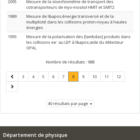
2005
Mesure de la stoechiométrie de transport des
cotransporteurs de myo-inositol HMIT et SMIT2
1989
Mesure de l&apos;énergie transversé et de la
multiplicité dans les collisions proton-noyau à hautes
énergies
1993
Mesure de la polarisation des [lambdas] produits dans
les collisions ee⁻ au LEP à l&apos;aide du détecteur
OPAL
Nombre de résultats :
988
Page
Page
Page
Page
Page
Page
Page
.
Page
Page
Page
Page
3
4
5
6
7
8
9
10
11
12
précédente
Page
Page
courante.
suivante
40 résultats par page
Département de physique