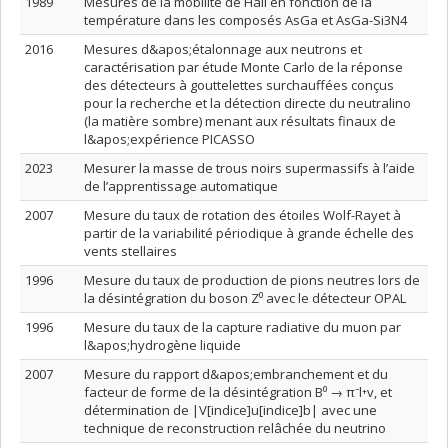
1989
Mesures de la mobilité de Hall en fonction de la
température dans les composés AsGa et AsGa-Si3N4
2016
Mesures d&apos;étalonnage aux neutrons et
caractérisation par étude Monte Carlo de la réponse
des détecteurs à gouttelettes surchauffées conçus
pour la recherche et la détection directe du neutralino
(la matière sombre) menant aux résultats finaux de
l&apos;expérience PICASSO
2023
Mesurer la masse de trous noirs supermassifs à l’aide
de l’apprentissage automatique
2007
Mesure du taux de rotation des étoiles Wolf-Rayet à
partir de la variabilité périodique à grande échelle des
vents stellaires
1996
Mesure du taux de production de pions neutres lors de
la désintégration du boson Z⁰ avec le détecteur OPAL
1996
Mesure du taux de la capture radiative du muon par
l&apos;hydrogène liquide
2007
Mesure du rapport d&apos;embranchement et du
facteur de forme de la désintégration B⁰ → π⁻l⁺v, et
détermination de |V[indice]u[indice]b| avec une
technique de reconstruction relâchée du neutrino