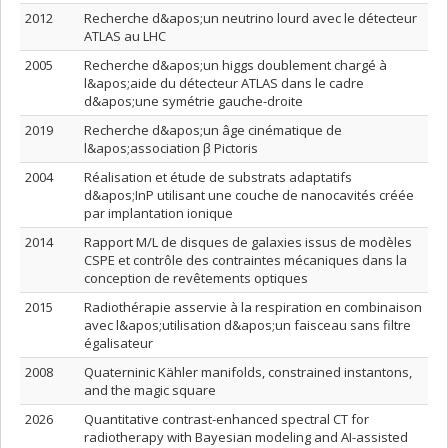
2012
Recherche d&apos;un neutrino lourd avec le détecteur
ATLAS au LHC
2005
Recherche d&apos;un higgs doublement chargé à
l&apos;aide du détecteur ATLAS dans le cadre
d&apos;une symétrie gauche-droite
2019
Recherche d&apos;un âge cinématique de
l&apos;association β Pictoris
2004
Réalisation et étude de substrats adaptatifs
d&apos;InP utilisant une couche de nanocavités créée
par implantation ionique
2014
Rapport M/L de disques de galaxies issus de modèles
CSPE et contrôle des contraintes mécaniques dans la
conception de revêtements optiques
2015
Radiothérapie asservie à la respiration en combinaison
avec l&apos;utilisation d&apos;un faisceau sans filtre
égalisateur
2008
Quaterninic Kähler manifolds, constrained instantons,
and the magic square
2026
Quantitative contrast-enhanced spectral CT for
radiotherapy with Bayesian modeling and AI-assisted