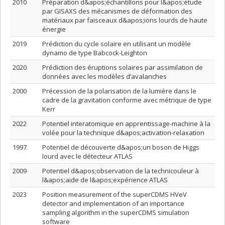
2010
Préparation d&apos;échantillons pour l&apos;étude
par GISAXS des mécanismes de déformation des
matériaux par faisceaux d&apos;ions lourds de haute
énergie
2019
Prédiction du cycle solaire en utilisant un modèle
dynamo de type Babcock-Leighton
2020
Prédiction des éruptions solaires par assimilation de
données avec les modèles d’avalanches
2000
Précession de la polarisation de la lumière dans le
cadre de la gravitation conforme avec métrique de type
Kerr
2022
Potentiel interatomique en apprentissage-machine à la
volée pour la technique d&apos;activation-relaxation
1997
Potentiel de découverte d&apos;un boson de Higgs
lourd avec le détecteur ATLAS
2009
Potentiel d&apos;observation de la technicouleur à
l&apos;aide de l&apos;expérience ATLAS
2023
Position measurement of the superCDMS HVeV
detector and implementation of an importance
sampling algorithm in the superCDMS simulation
software