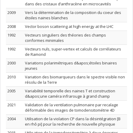
dans des cristaux d’anthracène en microcavités
2009
Vers la détermination de la composition du coeur des
étoiles naines blanches
2008
Vector boson scattering at high energy at the LHC
1992
Vecteurs singuliers des théories des champs
conformes minimales
1992
Vecteurs nuls, super-vertex et calculs de corrélateurs
de Ramond
2000
Variations polarimétriques d&apos;étoiles binaires
jeunes
2010
Variation des biomarqueurs dans le spectre visible non
résolu de la Terre
2005
Variabilité temporelle des naines T et construction
d&apos;une caméra infrarouge à grand champ
2021
Validation de la ventilation pulmonaire par recalage
déformable des images de tomodensitométrie 4D
2004
Utilisation de la violation CP dans la désintégration [B
en rhô pi] pour la recherche de nouvelle physique
2015
Utilisation de la tomodensitométrie à deux énergies