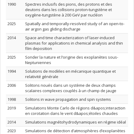
1990
Spectres inclusifs des pions, des protons et des
deutons dans les collisions proton-tungstène et
oxygène-tungstène à 200 GeV par nucléon
2025
Spatially and temporally-resolved study of an open-to-
air argon gas gliding discharge
2014
Space and time characterization of laser-induced
plasmas for applications in chemical analysis and thin
film deposition
2025
Sonder la nature et l’origine des exoplanètes sous-
Neptuniennes
1994
Solutions de modèles en mécanique quantique et
relativité générale
2006
Solitons noués dans un système de deux champs
scalaires complexes couplés à un champ de jauge
1998
Solitons in wave propagation and spin systems
2019
Simulations Monte Carlo de régions d&apos;interaction
en corotation dans le vent d&apos;étoiles chaudes
2014
Simulations magnétohydrodynamiques en régime idéal
2023
Simulations de détection d’atmosphères d’exoplanètes