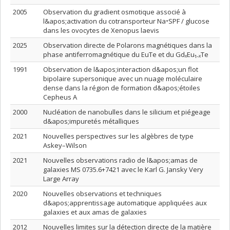
2005
Observation du gradient osmotique associé à
l&apos;activation du cotransporteur Na⁺SPF / glucose
dans les ovocytes de Xenopus laevis
2025
Observation directe de Polarons magnétiques dans la
phase antiferromagnétique du EuTe et du GdₓEu₁₋ₓTe
1991
Observation de l&apos;interaction d&apos;un flot
bipolaire supersonique avec un nuage moléculaire
dense dans la région de formation d&apos;étoiles
Cepheus A
2000
Nucléation de nanobulles dans le silicium et piégeage
d&apos;impuretés métalliques
2021
Nouvelles perspectives sur les algèbres de type
Askey–Wilson
2021
Nouvelles observations radio de l&apos;amas de
galaxies MS 0735.6+7421 avec le Karl G. Jansky Very
Large Array
2020
Nouvelles observations et techniques
d&apos;apprentissage automatique appliquées aux
galaxies et aux amas de galaxies
2012
Nouvelles limites sur la détection directe de la matière