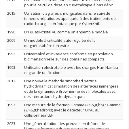
pour le calcul de dose en curiethérapie à bas débit
2015
Utilisation d’agrafes chirurgicales dans le suivi de
tumeurs hépatiques appliquée à des traitements de
radiochirurgie stéréotaxique par CyberKnife
1998
Un quasi-cristal vu comme un ensemble modèle
2009
Un modèle à criticalité auto-régulée de la
magnétosphère terrestre
1992
Universalité et invariance conforme en percolation
bidimensionnelle sur des domaines compacts
1993
Unification électrofaible avec les charges Han-Nambu
et grande unification
2012
Une nouvelle méthode smoothed particle
hydrodynamics : simulation des interfaces immergées
et de la dynamique Brownienne des molécules avec
des interactions hydrodynamiques
1993
Une mesure de la fraction Gamma (Z°-&gt;bb̄) / Gamma
(Z°-&gt;hadrons) avec le détecteur OPAL au
collisionneur LEP
2023
Une généralisation des preuves en théorie de
l&apos;information du cas discret au cas continu