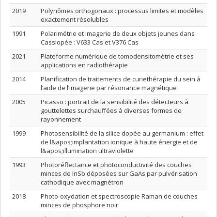
2019
Polynômes orthogonaux : processus limites et modèles
exactement résolubles
1991
Polarimétrie et imagerie de deux objets jeunes dans
Cassiopée : V633 Cas et V376 Cas
2021
Plateforme numérique de tomodensitométrie et ses
applications en radiothérapie
2014
Planification de traitements de curiethérapie du sein à
l’aide de l’imagerie par résonance magnétique
2005
Picasso : portrait de la sensibilité des détecteurs à
gouttelettes surchauffées à diverses formes de
rayonnement
1999
Photosensibilité de la silice dopée au germanium : effet
de l&apos;implantation ionique à haute énergie et de
l&apos;illumination ultraviolette
1993
Photoréflectance et photoconductivité des couches
minces de InSb déposées sur GaAs par pulvérisation
cathodique avec magnétron
2018
Photo-oxydation et spectroscopie Raman de couches
minces de phosphore noir