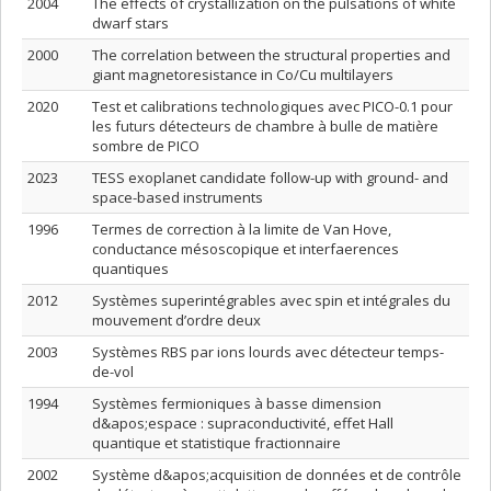
2004
The effects of crystallization on the pulsations of white
dwarf stars
2000
The correlation between the structural properties and
giant magnetoresistance in Co/Cu multilayers
2020
Test et calibrations technologiques avec PICO-0.1 pour
les futurs détecteurs de chambre à bulle de matière
sombre de PICO
2023
TESS exoplanet candidate follow-up with ground- and
space-based instruments
1996
Termes de correction à la limite de Van Hove,
conductance mésoscopique et interfaerences
quantiques
2012
Systèmes superintégrables avec spin et intégrales du
mouvement d’ordre deux
2003
Systèmes RBS par ions lourds avec détecteur temps-
de-vol
1994
Systèmes fermioniques à basse dimension
d&apos;espace : supraconductivité, effet Hall
quantique et statistique fractionnaire
2002
Système d&apos;acquisition de données et de contrôle