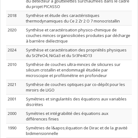
du détecteur à gouttelettes surchauffées dans le cadre
du projet PICASSO
2018
Synthèse et étude des caractéristiques
thermodynamiques du Ce 2 Zr 2 O 7 monocristallin
2020
Synthèse et caractérisation physico-chimique de
couches minces organosiliciées produites par décharge
à barrière diélectrique
2024
Synthèse et caractérisation des propriétés physiques
du Sr2FeO4, NiGa3 et du Sr3Fe4O13
2010
Synthèse de couches ultra-minces de siliciures sur
silicium cristallin et endommagé étudiée par
microscopie et profilométrie en profondeur
2021
Synthèse de couches optiques par co-dépôt pour les
miroirs de LIGO
2001
Symétries et singularités des équations aux variables
discrètes
2000
Symétries et intégrabilité des équations aux
différences finies
1990
Symétries de l&apos;équation de Dirac et de la gravité
bidimensionnelle