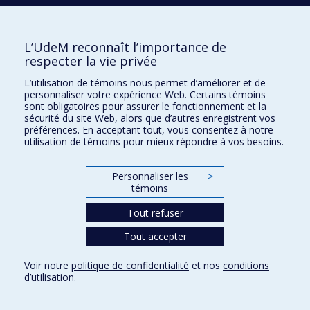
applications
2016
Modulation du spectre infrarouge du graphène
2020
Modification of microfibrillated cellulose foams by
L’UdeM reconnaît l’importance de
atmospheric-pressure plasmas
respecter la vie privée
2014
Modification des propriétés optiques de nanofils à
L’utilisation de témoins nous permet d’améliorer et de
base de GaN par plasma N2/O2
personnaliser votre expérience Web. Certains témoins
sont obligatoires pour assurer le fonctionnement et la
2022
Modification de nanoparticules d’argent par jet de
sécurité du site Web, alors que d’autres enregistrent vos
plasma à la pression atmosphérique
préférences. En acceptant tout, vous consentez à notre
utilisation de témoins pour mieux répondre à vos besoins.
2020
Modification de films de graphène dans la post-
décharge en flux de plasmas micro-ondes d’azote à
pression réduite
Personnaliser les
>
2013
Modélisation radiobiologique pour la planification des
témoins
traitements en radiothérapie à partir de données
d’imagerie spécifiques aux patients
Tout refuser
2005
Modélisation par éléments finis de la micro-indentation
Tout accepter
du tube pollinique : rôles de paramètres géométriques
1989
Modélisation numérique des processus de transport
Voir notre
politique de confidentialité
et nos
conditions
dans les enveloppes stellaires
d’utilisation
.
1999
Modélisation numérique des petites échelles de la
convection thermique bidimensionnelle dans l&apos;air