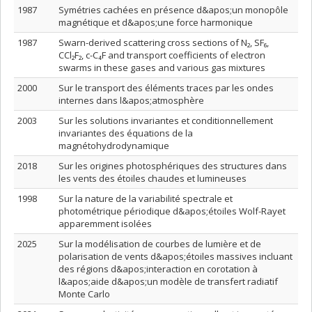
1987
Symétries cachées en présence d&apos;un monopôle
magnétique et d&apos;une force harmonique
1987
Swarn-derived scattering cross sections of N₂, SF₆,
CCl₂F₂, c-C₄F and transport coefficients of electron
swarms in these gases and various gas mixtures
2000
Sur le transport des éléments traces par les ondes
internes dans l&apos;atmosphère
2003
Sur les solutions invariantes et conditionnellement
invariantes des équations de la
magnétohydrodynamique
2018
Sur les origines photosphériques des structures dans
les vents des étoiles chaudes et lumineuses
1998
Sur la nature de la variabilité spectrale et
photométrique périodique d&apos;étoiles Wolf-Rayet
apparemment isolées
2025
Sur la modélisation de courbes de lumière et de
polarisation de vents d&apos;étoiles massives incluant
des régions d&apos;interaction en corotation à
l&apos;aide d&apos;un modèle de transfert radiatif
Monte Carlo