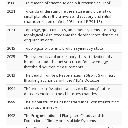
1986
Traitement informatique des bifurcations de Hopf
2021
Towards understanding the nature and diversity of
small planets in the universe : discovery and initial
characterization of Wolf 503 b and LP 791-18 d
2021
Topology, quantum dots, and open systems : probing
topological edge states via the decoherence dynamics
of quantum dots
2015
Topological order in a broken-symmetry state
2025
The synthesis and preliminary characterization of a
boron-10 loaded liquid scintillator for low-energy
threshold neutron measurements
2013
The Search for New Resonances in Strong Symmetry
Breaking Scenarios with the ATLAS Detector
1994
Théorie de la lévitation radiative à l&apos;équilibre
dans les étoiles naines blanches chaudes
1999
The global structure of hot star winds : constraints from
spectropolarimetry
1992
The Fragmentation of Elongated Clouds and the
Formation of Binary and Multiple Systems