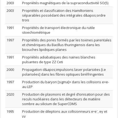
2003
Propriétés magnétiques de la supraconductivité SO(5)
2003
Propriétés et classification des Hamiltoniens
séparables possédant des intégrales d&apos;ordre
trois
1991
Propriétés de transport électronique du rutile
stoechiométrique
1997
Propriétés des pores formés par les toxines parentales
et chimériques du Bacillus thuringiensis dans les
bicouches lipidiques planes
1991
Propriétés adiabatiques des naines blanches
pulsantes de type ZZ Ceti
2000
Propagation d&apos;impulsions laser polarsiées [i.e
polarisées] dans les fibres optiques biréfringentes
1997
Production du baryon [sigma]+ dans les collisions e+e-
au LEP
2020
Production de plasmons et degré d’ionisation pour des
reculs nucléaires dans les détecteurs de matière
sombre au silicium de SuperCDMS
1995
Production de dileptons aux collisionneurs e⁺e⁻, eγ et
γγ