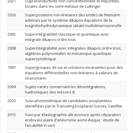
2021
Supraconductivité non conventionnelle et impuretés
locales dans les semi-métaux de Luttinger
2026
Superpositions non-linéaires des ondes de Riemann
admises par le système d&apos;équations de la
magnétohydrodynamique idéale multidimensionnelle
2005
Superintégrabilité classique et quantique avec
intégrale d&apos;ordre trois
2008
Superintégrabilité avec intégrales d&apos;ordre trois,
algèbres polynomiales et mécanique quantique
supersymétrique
1997
Supergroupes de Lie et solutions invariantes pour des
équations différentielles non-linéaires à valeurs de
Grassmann
2009
Sujets variés concernant les désintégrations
hadroniques des mésons B
2020
Suivi photométrique de candidates exoplanètes
identifiées par le Transiting Exoplanet Survey Satellite
2015
Suivi par élastographie ultrasonore après réparation
endovasculaire d’anévrisme aorto-iliaque : étude de
faisabilité in vivo