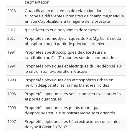
segmentation
2026
Quantification des temps de relaxation dans les
silicones à différentes intensités de champ magnétique
en vue d’applications à l’imagerie de la prostate
2017
q-oscillateurs et q-polynômes de Meixner
2025
Propriétés thermodynamiques du Pb, Mg, Cd, Zn et du
phosphore noir à partir de principes premiers
1994
Propriétés spectroscopiques de détecteurs à
scintillation au CsI (T1) montés sur des photodiodes
1994
Propriétés physiques et électriques du TiN déposé sur
le silicium par évaporation réactive
1998
Propriétés physiques des atmosphères riches en
hélium d&apos;étoiles naines blanches froides
1996
Propriétés optiques des semiconducteurs : impuretés
et points quantiques
2000
Propriétés optiques des points quantiques
d&apos;InAs/InP sur substrats vicinaux et orientés
1997
Propriétés optiques des hétérostructures contraintes
de type II GaxIn1-xP/InP