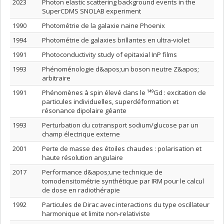
2023
Photon elastic scattering background events in the
SuperCDMS SNOLAB experiment
1990
Photométrie de la galaxie naine Phoenix
1994
Photométrie de galaxies brillantes en ultra-violet
1991
Photoconductivity study of epitaxial InP films
1993
Phénoménologie d&apos;un boson neutre Z&apos;
arbitraire
1991
Phénomènes à spin élevé dans le ¹⁴⁹Gd : excitation de
particules individuelles, superdéformation et
résonance dipolaire géante
1993
Perturbation du cotransport sodium/glucose par un
champ électrique externe
2001
Perte de masse des étoiles chaudes : polarisation et
haute résolution angulaire
2017
Performance d&apos;une technique de
tomodensitométrie synthétique par IRM pour le calcul
de dose en radiothérapie
1992
Particules de Dirac avec interactions du type oscillateur
harmonique et limite non-relativiste