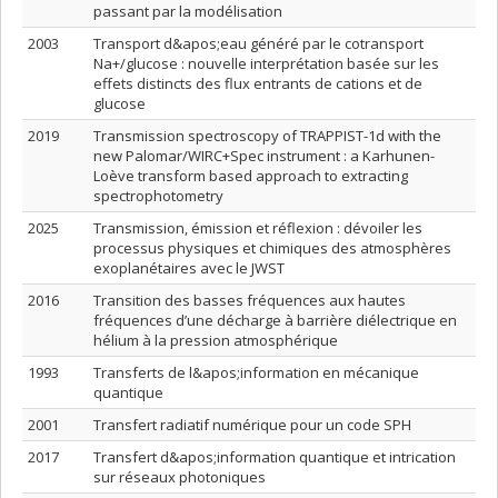
passant par la modélisation
2003
Transport d&apos;eau généré par le cotransport
Na+/glucose : nouvelle interprétation basée sur les
effets distincts des flux entrants de cations et de
glucose
2019
Transmission spectroscopy of TRAPPIST-1d with the
new Palomar/WIRC+Spec instrument : a Karhunen-
Loève transform based approach to extracting
spectrophotometry
2025
Transmission, émission et réflexion : dévoiler les
processus physiques et chimiques des atmosphères
exoplanétaires avec le JWST
2016
Transition des basses fréquences aux hautes
fréquences d’une décharge à barrière diélectrique en
hélium à la pression atmosphérique
1993
Transferts de l&apos;information en mécanique
quantique
2001
Transfert radiatif numérique pour un code SPH
2017
Transfert d&apos;information quantique et intrication
sur réseaux photoniques