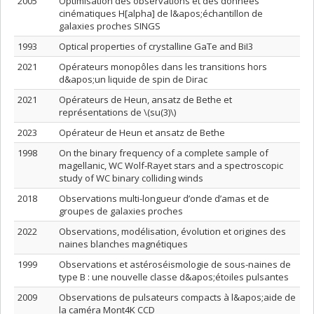
2005
Optimisation des observations et des données
cinématiques H[alpha] de l&apos;échantillon de
galaxies proches SINGS
1993
Optical properties of crystalline GaTe and BiI3
2021
Opérateurs monopôles dans les transitions hors
d&apos;un liquide de spin de Dirac
2021
Opérateurs de Heun, ansatz de Bethe et
représentations de \(su(3)\)
2023
Opérateur de Heun et ansatz de Bethe
1998
On the binary frequency of a complete sample of
magellanic, WC Wolf-Rayet stars and a spectroscopic
study of WC binary colliding winds
2018
Observations multi-longueur d’onde d’amas et de
groupes de galaxies proches
2022
Observations, modélisation, évolution et origines des
naines blanches magnétiques
1999
Observations et astéroséismologie de sous-naines de
type B : une nouvelle classe d&apos;étoiles pulsantes
2009
Observations de pulsateurs compacts à l&apos;aide de
la caméra Mont4K CCD