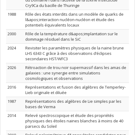
du Domaine I dans l’activité de la toxine insecticide
Cry9Ca du bacille de Thuringe
1988
Rôle des états interdits dans un modèle de quarks de
l&apos;interaction nucléon-nucléon et étude des
potentiels équivalents locaux
2000
Rôle de la température d&apos;implantation sur le
dommage résiduel dans le SiC
2024
Revisiter les paramètres physiques de la naine brune
LHS 6343 C grâce à des observations d’éclipses
secondaires HST/WFC3
2026
Rétroaction de trou noir supermassif dans les amas de
galaxies : une synergie entre simulations
cosmologiques et observations
2016
Représentations et fusion des algèbres de Temperley-
Lieb originale et diluée
1987
Représentations des algèbres de Lie simples par les
bases de Verma
2014
Relevé spectroscopique et étude des propriétés
physiques des étoiles naines blanches à moins de 40
parsecs du Soleil