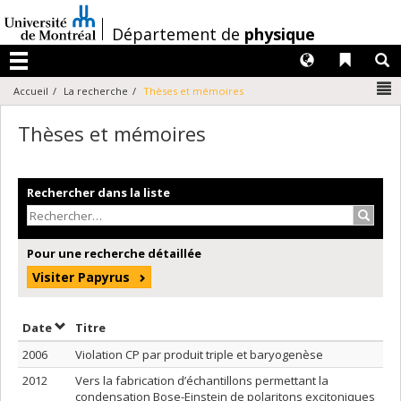
Passer
au
/
Département de
physique
contenu
Langues
Liens 
R
Menu
N
Accueil
La recherche
Thèses et mémoires
Thèses et mémoires
Rechercher dans la liste
Recher
Pour une recherche détaillée
Visiter Papyrus
Trier par date en ordre décroissant
Trier par titre en ordre décroissant
Date
Titre
2006
Violation CP par produit triple et baryogenèse
2012
Vers la fabrication d’échantillons permettant la
condensation Bose-Einstein de polaritons excitoniques