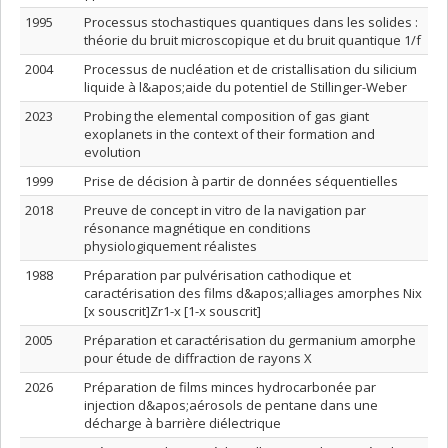
1995
Processus stochastiques quantiques dans les solides :
théorie du bruit microscopique et du bruit quantique 1/f
2004
Processus de nucléation et de cristallisation du silicium
liquide à l&apos;aide du potentiel de Stillinger-Weber
2023
Probing the elemental composition of gas giant
exoplanets in the context of their formation and
evolution
1999
Prise de décision à partir de données séquentielles
2018
Preuve de concept in vitro de la navigation par
résonance magnétique en conditions
physiologiquement réalistes
1988
Préparation par pulvérisation cathodique et
caractérisation des films d&apos;alliages amorphes Nix
[x souscrit]Zr1-x [1-x souscrit]
2005
Préparation et caractérisation du germanium amorphe
pour étude de diffraction de rayons X
2026
Préparation de films minces hydrocarbonée par
injection d&apos;aérosols de pentane dans une
décharge à barrière diélectrique