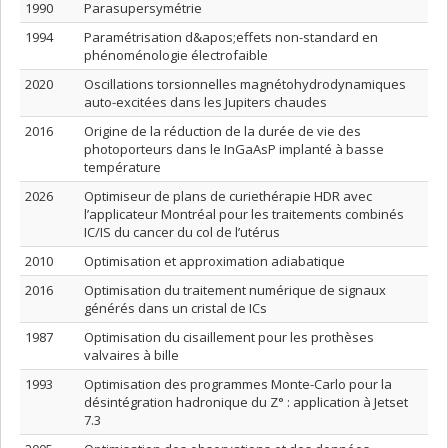
1990
Parasupersymétrie
1994
Paramétrisation d&apos;effets non-standard en
phénoménologie électrofaible
2020
Oscillations torsionnelles magnétohydrodynamiques
auto-excitées dans les Jupiters chaudes
2016
Origine de la réduction de la durée de vie des
photoporteurs dans le InGaAsP implanté à basse
température
2026
Optimiseur de plans de curiethérapie HDR avec
l’applicateur Montréal pour les traitements combinés
IC/IS du cancer du col de l’utérus
2010
Optimisation et approximation adiabatique
2016
Optimisation du traitement numérique de signaux
générés dans un cristal de ICs
1987
Optimisation du cisaillement pour les prothèses
valvaires à bille
1993
Optimisation des programmes Monte-Carlo pour la
désintégration hadronique du Z° : application à Jetset
7.3