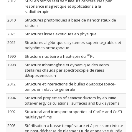
2017
Suivi en temps réel de tumeurs cancéreuses par
résonance magnétique et applications à la
radiothérapie
2010
Structures photoniques à base de nanocristaux de
silicium
2025
Structures lisses exotiques en physique
2015
Structures algébriques, systèmes superintégrables et
polynômes orthogonaux
1990
Structure nucléaire à haut-spin du ¹⁸⁵Pt
1998
Structure inhomogène et dynamique des vents
stellaires chauds par spectroscopie de raies
d&apos;émission
2012
Structure et interactions de bulles d&apos;espace-
temps en relativité générale
1994
Structural properties of semiconductors by ab initio
total-energy calculations : surfaces and bulk systems
1992
Structural and transport properties of Co/Re and Co/Ti
multilayer films
2003
Stérilisation à basse température et à pression réduite
en post-décharge de plasma : Étude et analyse du rôle