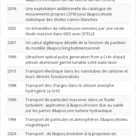
2016
Une exploitation additionnelle du catalogue de
mouvements propres LSPM pour l&apos;étude
statistique des étoiles naines blanches
2025
Un échantillon de nébuleuses ionisées par une seule
étoile massive dans M33 avec SITELLE
2007
Un calcul algébrique détaillé de la fonction de partition
du modèle d&apos;Ising bidimensionnel
1999
Ultrashort optical pulse generation from a Cr4+-doped
yttrium aluminium garnet tunable solid-state laser
2013
Transport électrique dans les nanotubes de carbone et
leurs dérivés fonctionnalisés
1998
Transport des charges dans le silicium amorphe
hydrogéné (a-Si:H)
1999
Transport de particules massives dans un fluide
turbulent : application à l&apos;érosion due au sable
sur les parois d&apos;une turbine hydraulique
1994
Transport de particules et atmosphères d&apos;étoiles
magnétiques
2024
Transport : de l&apos;évolution à la projection en