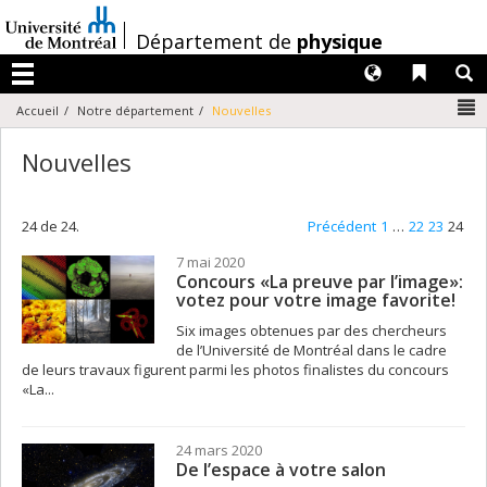
Passer
au
/
Département de
physique
contenu
Langues
Liens 
R
Menu
N
Accueil
Notre département
Nouvelles
Nouvelles
24 de 24.
Précédent
1
…
22
23
24
7 mai 2020
Concours «La preuve par l’image»:
votez pour votre image favorite!
Six images obtenues par des chercheurs
de l’Université de Montréal dans le cadre
de leurs travaux figurent parmi les photos finalistes du concours
«La...
24 mars 2020
De l’espace à votre salon