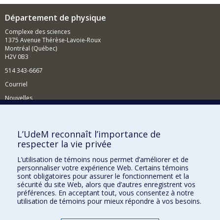
Département de physique
Complexe des sciences
1375 Avenue Thérèse-Lavoie-Roux
Montréal (Québec)
H2V 0B3
514 343-6667
Courriel
Nouvelles
Activités
Comment soutenir le Département?
L’UdeM reconnaît l’importance de
respecter la vie privée
BESOIN D'AIDE?
L’utilisation de témoins nous permet d’améliorer et de
Plan du site
personnaliser votre expérience Web. Certains témoins
Signaler une erreur
sont obligatoires pour assurer le fonctionnement et la
sécurité du site Web, alors que d’autres enregistrent vos
Accessibilité
préférences. En acceptant tout, vous consentez à notre
utilisation de témoins pour mieux répondre à vos besoins.
FACULTÉ DES ARTS ET DES SCIENCES