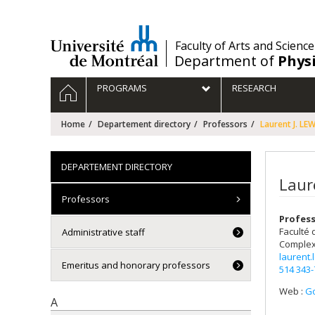
Passer
au
contenu
/
Faculty of Arts and Science
Department of
Phys
Navigation
HOME
PROGRAMS
RESEARCH
principale
Home
Departement directory
Professors
Laurent J. LEW
DEPARTEMENT DIRECTORY
Laur
Professors
Profess
Faculté 
Administrative staff
Complex
laurent
Emeritus and honorary professors
514 343
Web :
Go
A