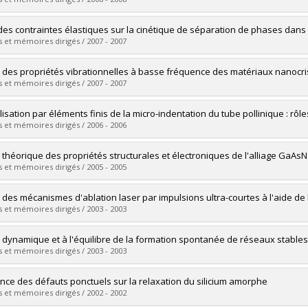
 :
M. Sc.
vers le document dans Papyrus
uate :
Baril, Philip
 des contraintes élastiques sur la cinétique de séparation de phases dans 
 :
Master's
 et mémoires dirigés / 2007 - 2007
 :
M. Sc.
vers le document dans Papyrus
uate :
Perez, Danny
 des propriétés vibrationnelles à basse fréquence des matériaux nanocris
 :
Doctoral
 et mémoires dirigés / 2007 - 2007
 :
Ph. D.
vers le document dans Papyrus
uate :
Hudon, Catherine
isation par éléments finis de la micro-indentation du tube pollinique : r
 :
Master's
 et mémoires dirigés / 2006 - 2006
 :
M. Sc.
vers le document dans Papyrus
uate :
Bolduc, Jean-François
 théorique des propriétés structurales et électroniques de l'alliage GaAsN
 :
Master's
 et mémoires dirigés / 2005 - 2005
 :
M. Sc.
vers le document dans Papyrus
uate :
Madini, Nassima
 des mécanismes d'ablation laser par impulsions ultra-courtes à l'aide d
 :
Master's
 et mémoires dirigés / 2003 - 2003
 :
M. Sc.
vers le document dans Papyrus
uate :
Perez, Danny
 dynamique et à l'équilibre de la formation spontanée de réseaux stables d
 :
Master's
 et mémoires dirigés / 2003 - 2003
 :
M. Sc.
vers le document dans Papyrus
uate :
Thibault, Pierre
ence des défauts ponctuels sur la relaxation du silicium amorphe
 :
Master's
 et mémoires dirigés / 2002 - 2002
 :
M. Sc.