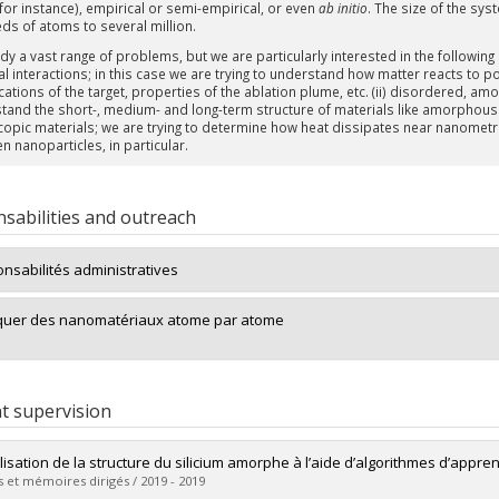
for instance), empirical or semi-empirical, or even
ab initio
. The size of the sy
ds of atoms to several million.
y a vast range of problems, but we are particularly interested in the following 
al interactions; in this case we are trying to understand how matter reacts to p
ations of the target, properties of the ablation plume, etc. (ii) disordered, amor
and the short-, medium- and long-term structure of materials like amorphous sili
opic materials; we are trying to determine how heat dissipates near nanometri
n nanoparticles, in particular.
sabilities and outreach
nsabilités administratives
quer des nanomatériaux atome par atome
t supervision
isation de la structure du silicium amorphe à l’aide d’algorithmes d’appr
 et mémoires dirigés / 2019 - 2019