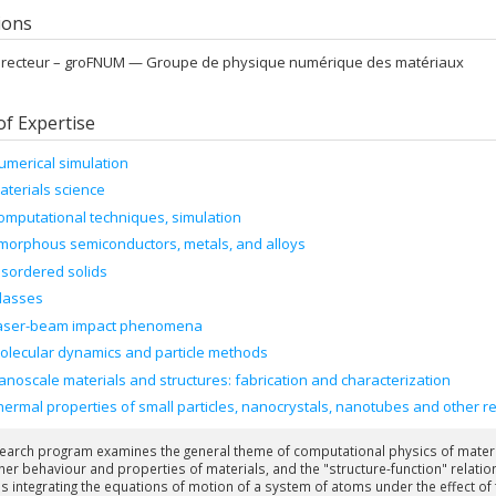
tions
irecteur –
groFNUM — Groupe de physique numérique des matériaux
of Expertise
umerical simulation
aterials science
omputational techniques, simulation
morphous semiconductors, metals, and alloys
isordered solids
lasses
aser-beam impact phenomena
olecular dynamics and particle methods
anoscale materials and structures: fabrication and characterization
hermal properties of small particles, nanocrystals, nanotubes and other r
earch program examines the general theme of computational physics of materi
her behaviour and properties of materials, and the "structure-function" relat
es integrating the equations of motion of a system of atoms under the effect of