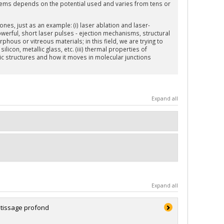
stems depends on the potential used and varies from tens or
ones, just as an example: (i) laser ablation and laser-
owerful, short laser pulses - ejection mechanisms, structural
phous or vitreous materials; in this field, we are trying to
con, metallic glass, etc. (iii) thermal properties of
c structures and how it moves in molecular junctions
Expand all
Expand all
entissage profond