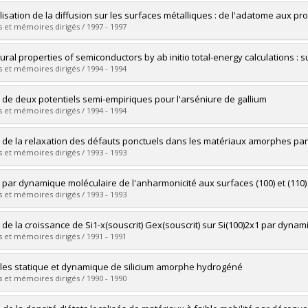
vers le document dans Papyrus
uate :
Dias, Cristiano Luis
isation de la diffusion sur les surfaces métalliques : de l'adatome aux p
 :
Master's
 et mémoires dirigés / 1997 - 1997
 :
M. Sc.
vers le document dans Papyrus
uate :
Boisvert, Ghyslain
tural properties of semiconductors by ab initio total-energy calculations :
 :
Doctoral
 et mémoires dirigés / 1994 - 1994
 :
Ph. D.
vers le document dans Papyrus
uate :
Jin, Jian-Min
 de deux potentiels semi-empiriques pour l'arséniure de gallium
 :
Doctoral
 et mémoires dirigés / 1994 - 1994
 :
Ph. D.
vers le document dans Papyrus
uate :
Aubin, Éric
 de la relaxation des défauts ponctuels dans les matériaux amorphes pa
 :
Master's
 et mémoires dirigés / 1993 - 1993
 :
M. Sc.
vers le document dans Papyrus
uate :
Lutz, Raymond
 par dynamique moléculaire de l'anharmonicité aux surfaces (100) et (110) 
 :
Master's
 et mémoires dirigés / 1993 - 1993
 :
M. Sc.
vers le document dans Papyrus
uate :
Beaudet, Yvon
 de la croissance de Si1-x(souscrit) Gex(souscrit) sur Si(100)2x1 par dyna
 :
Master's
 et mémoires dirigés / 1991 - 1991
 :
M. Sc.
vers le document dans Papyrus
uate :
Ethier, Stéphane
es statique et dynamique de silicium amorphe hydrogéné
 :
Master's
 et mémoires dirigés / 1990 - 1990
 :
M. Sc.
vers le document dans Papyrus
uate :
Mousseau, Normand