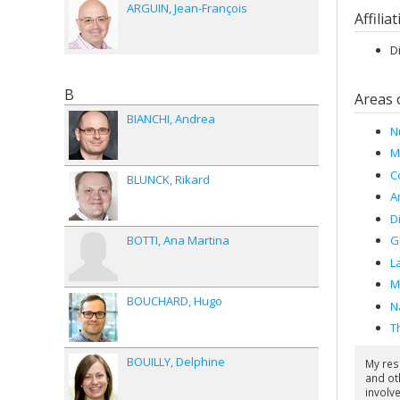
ARGUIN
Jean-François
Affilia
D
B
Areas 
BIANCHI
Andrea
N
M
C
BLUNCK
Rikard
A
D
BOTTI
Ana Martina
G
L
M
BOUCHARD
Hugo
N
T
BOUILLY
Delphine
My res
and ot
involv