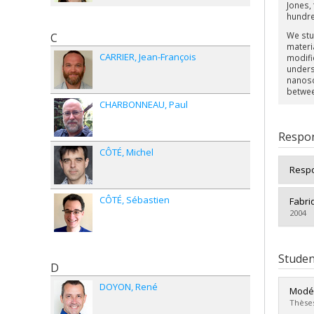
Jones, 
hundre
We stud
C
materi
CARRIER
Jean-François
modific
underst
nanosc
betwee
CHARBONNEAU
Paul
Respon
CÔTÉ
Michel
Respo
CÔTÉ
Sébastien
Fabri
2004
Studen
D
DOYON
René
Modél
Thèses