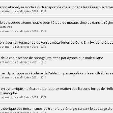
uate :
Comin, Massimiliano
ation et analyse modale du transport de chaleur dans les réseaux à dimen
 :
Master's
 et mémoires dirigés / 2018 - 2018
 :
M. Sc.
vers le document dans Papyrus
uate :
Gill-Comeau, Maxime
e du pseudo-atome neutre pour l'étude de métaux simples dans le régim
 :
Doctoral
ratures
 :
Ph. D.
 et mémoires dirigés / 2018 - 2018
vers le document dans Papyrus
uate :
Harbour, Louis
ion laser femtoseconde de verres métalliques de Cu_x Zr_(1−x) : une étu
 :
Doctoral
 et mémoires dirigés / 2016 - 2016
 :
Ph. D.
vers le document dans Papyrus
uate :
Marinier, Sébastien
 de la coalescence de nanogouttelettes par dynamique moléculaire
 :
Master's
 et mémoires dirigés / 2011 - 2011
 :
M. Sc.
vers le document dans Papyrus
uate :
Pothier, Jean-Christophe
 par dynamique moléculaire de l'ablation par impulsions laser ultrabrèves 
 :
Master's
 et mémoires dirigés / 2011 - 2011
 :
M. Sc.
vers le document dans Papyrus
uate :
Gill-Comeau, Maxime
 en dynamique moléculaire par approximation des liaisons fortes de l'inf
 :
Master's
ium amorphe
 :
M. Sc.
 et mémoires dirigés / 2008 - 2008
vers le document dans Papyrus
uate :
Urli, Xavier
 théorique des mécanismes de transfert d'énergie suivant le passage d'u
 :
Master's
 et mémoires dirigés / 2008 - 2008