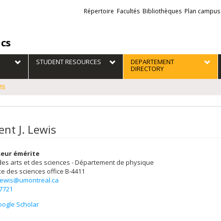
Liens
Répertoire
Facultés
Bibliothèques
Plan campus
externes
ics
STUDENT RESOURCES
DEPARTEMENT
DIRECTORY
IS
ent J. Lewis
eur émérite
des arts et des sciences - Département de physique
e des sciences
office B-4411
.lewis@umontreal.ca
-7721
ogle Scholar