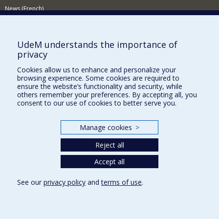
News (French)
Activities (French)
Supporting the Department
UdeM understands the importance of
privacy
NEED HELP?
Cookies allow us to enhance and personalize your
Site map
browsing experience. Some cookies are required to
Report a problem
ensure the website’s functionality and security, while
others remember your preferences. By accepting all, you
Accessibility
consent to our use of cookies to better serve you.
FACULTY OF ARTS AND SCIENCE
Manage cookies
>
Our Departments and Schools
Reject all
Our Centres
Accept all
Programs and Courses in our Faculty
See our
privacy policy
and
terms of use
.
Privacy
Terms of use
Cookie Settings