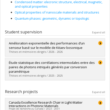
Condensed matter: elecronic structure, electrical, magnetic,
and optical properties
Optical properties of nanoscale materials and structures
Quantum phases: geometric, dynamic or topologic
Student supervision
Expand all
Amélioration exponentielle des performances d’un
senseur basé sur le modèle de Kitaev bosonique
Thèses et mémoires dirigés / 2026 - 2026
Graduate :
Blanchard, Paul-Édouard
Étude statistique des corrélations intermodales entre des
Cycle :
Master's
paires de photons intriqués générés par conversion
Grade :
M. Sc.
paramétrique
Lien vers le document dans Papyrus
Thèses et mémoires dirigés / 2025 - 2025
Graduate :
Dupré, Arthur
Cycle :
Master's
Research projects
Expand all
Grade :
M. Sc.
Lien vers le document dans Papyrus
Canada Excellence Research Chair in Light-Matter
Interactions in Photonic Materials
Projet de recherche au Canada / 2023 - 2031