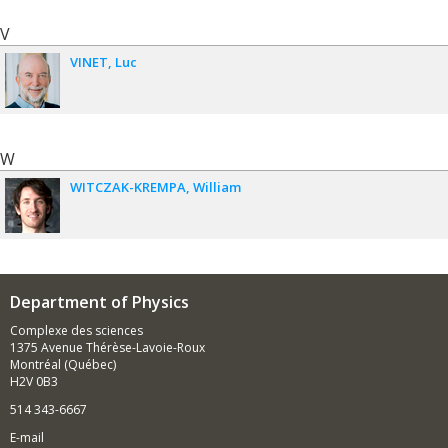
V
VINET
Luc
W
WITCZAK-KREMPA
William
Department of Physics
Complexe des sciences
1375 Avenue Thérèse-Lavoie-Roux
Montréal (Québec)
H2V 0B3
514 343-6667
E-mail