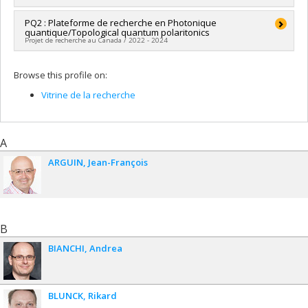
Funding sources:
FRQNT/Fonds de recherche du Québec -
Nature et technologies (FQRNT)
Lead researcher :
PQ2 : Plateforme de recherche en Photonique
Nicolas Godbout
Grant programs:
PVXXXXXX-(RS) Programme de
quantique/Topological quantum polaritonics
Co-researchers :
Philippe St-Jean
regroupements stratégiques
Projet de recherche au Canada / 2022 - 2024
Funding sources:
FRQNT/Fonds de recherche du Québec -
Nature et technologies (FQRNT)
Lead researcher :
Sébastien Francoeur
Grant programs:
PVXXXXXX-(RS) Programme de
Browse this profile on:
Co-researchers :
Philippe St-Jean
regroupements stratégiques
Funding sources:
Ministère Économie et Innovation
Vitrine de la recherche
Grant programs:
A
ARGUIN
Jean-François
B
BIANCHI
Andrea
BLUNCK
Rikard