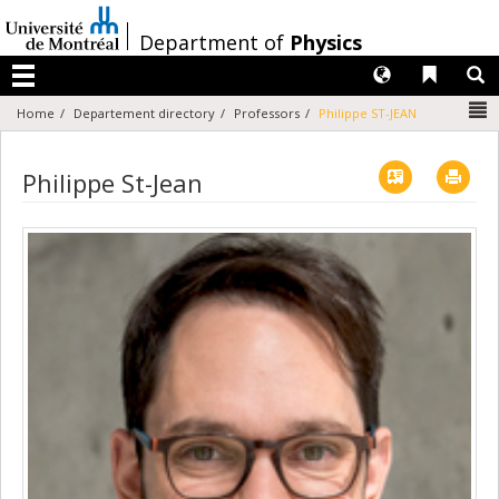
Passer
au
/
Department of
Physics
contenu
Langues
Liens 
R
Menu
N
Home
Departement directory
Professors
Philippe ST-JEAN
Vcard
Imp
Philippe St-Jean