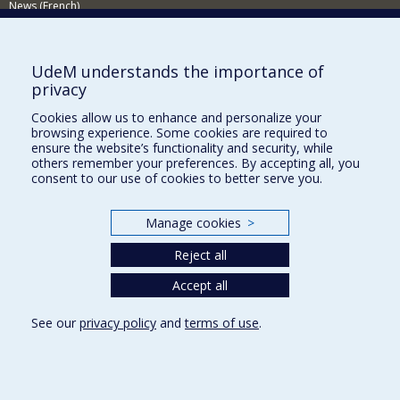
News (French)
Activities (French)
Supporting the Department
UdeM understands the importance of
privacy
NEED HELP?
Cookies allow us to enhance and personalize your
Site map
browsing experience. Some cookies are required to
Report a problem
ensure the website’s functionality and security, while
others remember your preferences. By accepting all, you
Accessibility
consent to our use of cookies to better serve you.
FACULTY OF ARTS AND SCIENCE
Manage cookies
>
Our Departments and Schools
Reject all
Our Centres
Programs and Courses in our Faculty
Accept all
See our
privacy policy
and
terms of use
.
Privacy
Terms of use
Cookie Settings
Université de