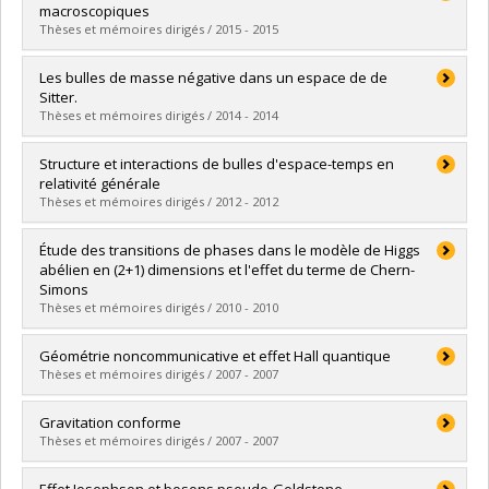
Cycle :
Master's
macroscopiques
Grade :
M. Sc.
Thèses et mémoires dirigés / 2015 - 2015
Lien vers le document dans Papyrus
Graduate :
Owerre, Solomon Akaraka
Les bulles de masse négative dans un espace de de
Cycle :
Doctoral
Sitter.
Grade :
Ph. D.
Thèses et mémoires dirigés / 2014 - 2014
Lien vers le document dans Papyrus
Graduate :
Mbarek, Saoussen
Structure et interactions de bulles d'espace-temps en
Cycle :
Master's
relativité générale
Grade :
M. Sc.
Thèses et mémoires dirigés / 2012 - 2012
Lien vers le document dans Papyrus
Graduate :
Belletête, Jonathan
Étude des transitions de phases dans le modèle de Higgs
Cycle :
Master's
abélien en (2+1) dimensions et l'effet du terme de Chern-
Grade :
M. Sc.
Simons
Lien vers le document dans Papyrus
Thèses et mémoires dirigés / 2010 - 2010
Graduate :
Nebia-Rahal, Faïza
Géométrie noncommunicative et effet Hall quantique
Cycle :
Doctoral
Thèses et mémoires dirigés / 2007 - 2007
Grade :
Ph. D.
Lien vers le document dans Papyrus
Graduate :
Lambert, Jules
Gravitation conforme
Cycle :
Master's
Thèses et mémoires dirigés / 2007 - 2007
Grade :
M. Sc.
Lien vers le document dans Papyrus
Graduate :
Bouchami, Jihène