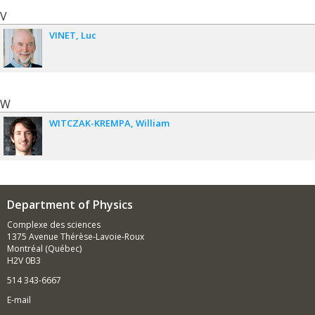
V
VINET
Luc
W
WITCZAK-KREMPA
William
Department of Physics
Complexe des sciences
1375 Avenue Thérèse-Lavoie-Roux
Montréal (Québec)
H2V 0B3
514 343-6667
E-mail