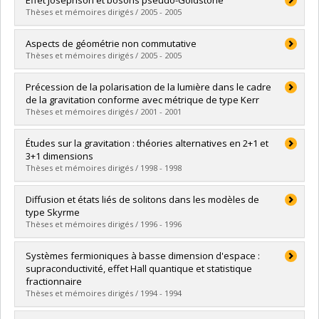
Effet Josephson et bosons pseudo-Goldstone
Cycle :
Master's
Thèses et mémoires dirigés / 2005 - 2005
Grade :
M. Sc.
Lien vers le document dans Papyrus
Graduate :
Guay, Louis-Philippe
Aspects de géométrie non commutative
Cycle :
Master's
Thèses et mémoires dirigés / 2005 - 2005
Grade :
M. Sc.
Lien vers le document dans Papyrus
Graduate :
Rajotte, Jean-François
Précession de la polarisation de la lumière dans le cadre
Cycle :
Master's
de la gravitation conforme avec métrique de type Kerr
Grade :
M. Sc.
Thèses et mémoires dirigés / 2001 - 2001
Lien vers le document dans Papyrus
Graduate :
Méthot, André Allan
Études sur la gravitation : théories alternatives en 2+1 et
Cycle :
Master's
3+1 dimensions
Grade :
M. Sc.
Thèses et mémoires dirigés / 1998 - 1998
Lien vers le document dans Papyrus
Graduate :
Edery, Ariel
Diffusion et états liés de solitons dans les modèles de
Cycle :
Doctoral
type Skyrme
Grade :
Ph. D.
Thèses et mémoires dirigés / 1996 - 1996
Lien vers le document dans Papyrus
Graduate :
Gisiger, Thomas
Systèmes fermioniques à basse dimension d'espace :
Cycle :
Doctoral
supraconductivité, effet Hall quantique et statistique
Grade :
Ph. D.
fractionnaire
Lien vers le document dans Papyrus
Thèses et mémoires dirigés / 1994 - 1994