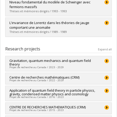
Graduate :
Sakhi, Saïd
Niveau fondamental du modèle de Schwinger avec
Cycle :
Doctoral
fermions massifs
Grade :
Ph. D.
Thèses et mémoires dirigés / 1993 - 1993
Lien vers le document dans Papyrus
Graduate :
Ross, Robin
L'invariance de Lorentz dans les théories de jauge
Cycle :
Master's
comportant une anomalie
Grade :
M. Sc.
Thèses et mémoires dirigés / 1989 - 1989
Lien vers le document dans Papyrus
Graduate :
Jetzer, Frédéric
Cycle :
Master's
Research projects
Expand all
Grade :
M. Sc.
Lien vers le document dans Papyrus
Gravitation, quantum mechanics and quantum field
theory
Projet de recherche au Canada / 2023 - 2029
Lead researcher :
Centre de recherches mathématiques (CRM)
Manu Paranjape
Projet de recherche au Canada / 2022 - 2029
Funding sources:
CRSNG/Conseil de recherches en sciences
naturelles et génie du Canada (CRSNG)
Lead researcher :
Application of quantum field theory in particle physics,
Octavian Cornea
,
Franco SALIOLA
Grant programs:
PVXXXXXX-(PSA) Projet en physique
gravity, condensed matter physics and cosmology
Co-researchers :
Yoshua Bengio
,
François Lalonde
,
Gilles
subatomique
Projet de recherche au Canada / 2016 - 2023
Brassard
,
Michel Delfour
,
Marlène Frigon
,
Véronique Hussin
,
Christiane Rousseau
,
Jacques Bélair
,
Paul M Gauthier
,
Lead researcher :
CENTRE DE RECHERCHES MATHEMATIQUES (CRM)
Manu Paranjape
Sabin Lessard
,
Alain Vinet
,
Nadia El-Mabrouk
,
Gena Hahn
,
Projet de recherche au Canada / 2015 - 2023
Funding sources:
CRSNG/Conseil de recherches en sciences
Christian Léger
,
Fahima Nekka
,
Iosif Polterovich
,
Yvan Saint
naturelles et génie du Canada (CRSNG)