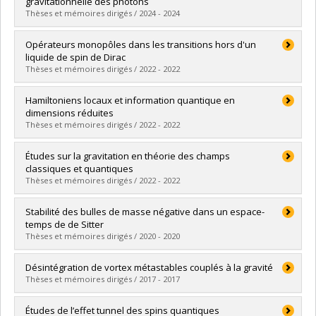
Cycle :
Master's
gravitationnelle des photons
Grade :
M. Sc.
Thèses et mémoires dirigés / 2024 - 2024
Lien vers le document dans Papyrus
Graduate :
Forget, Thomas
Opérateurs monopôles dans les transitions hors d'un
Cycle :
Master's
liquide de spin de Dirac
Grade :
M. Sc.
Thèses et mémoires dirigés / 2022 - 2022
Lien vers le document dans Papyrus
Graduate :
Dupuis, Éric
Hamiltoniens locaux et information quantique en
Cycle :
Doctoral
dimensions réduites
Grade :
Ph. D.
Thèses et mémoires dirigés / 2022 - 2022
Lien vers le document dans Papyrus
Graduate :
Boudreault, Christian
Études sur la gravitation en théorie des champs
Cycle :
Doctoral
classiques et quantiques
Grade :
Ph. D.
Thèses et mémoires dirigés / 2022 - 2022
Lien vers le document dans Papyrus
Graduate :
Massart, Victor
Stabilité des bulles de masse négative dans un espace-
Cycle :
Doctoral
temps de de Sitter
Grade :
Ph. D.
Thèses et mémoires dirigés / 2020 - 2020
Lien vers le document dans Papyrus
Graduate :
Savard, Antoine
Désintégration de vortex métastables couplés à la gravité
Cycle :
Master's
Thèses et mémoires dirigés / 2017 - 2017
Grade :
M. Sc.
Lien vers le document dans Papyrus
Graduate :
Dupuis, Éric
Études de l’effet tunnel des spins quantiques