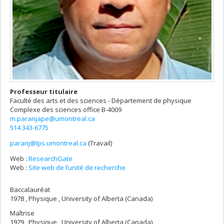
Professeur titulaire
Faculté des arts et des sciences - Département de physique
Complexe des sciences
office B-4009
m.paranjape@umontreal.ca
514 343-6775
paranj@lps.umontreal.ca
(Travail)
Courriels
Web :
ResearchGate
Web :
Site web de l’unité de recherche
Baccalauréat
1978 , Physique , University of Alberta (Canada)
Maîtrise
1979 , Physique , University of Alberta (Canada)