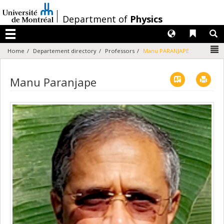
Passer
au
/
Department of
Physics
contenu
Langues
Liens 
R
Menu
N
Home
Departement directory
Professors
Manu PARANJAPE
Vcard
Imp
Manu Paranjape