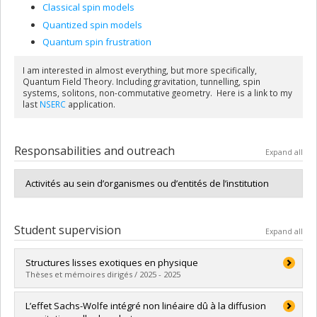
Classical spin models
Quantized spin models
Quantum spin frustration
I am interested in almost everything, but more specifically,
Quantum Field Theory. Including gravitation, tunnelling, spin
systems, solitons, non-commutative geometry. Here is a link to my
last
NSERC
application.
Responsabilities and outreach
Expand all
Activités au sein d’organismes ou d’entités de l’institution
Student supervision
Expand all
Structures lisses exotiques en physique
Thèses et mémoires dirigés / 2025 - 2025
Graduate :
Chiapi Ngamako, Ulrich
L’effet Sachs-Wolfe intégré non linéaire dû à la diffusion