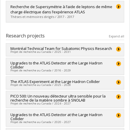
Graduate :
Gagnon, Louis-Guillaume
Recherche de Supersymétrie à l’aide de leptons de même
Cycle :
Doctoral
charge électrique dans l’expérience ATLAS
Grade :
Ph. D.
Thèses et mémoires dirigés / 2017 - 2017
Lien vers le document dans Papyrus
Graduate :
Trépanier, Hubert
Cycle :
Master's
Research projects
Expand all
Grade :
M. Sc.
Lien vers le document dans Papyrus
Montréal Technical Team for Subatomic Physics Research
Projet de recherche au Canada / 2025 - 2031
Lead researcher :
Upgrades to the ATLAS Detector at the Large Hadron
Jean-François Arguin
Collider
Funding sources:
CRSNG/Conseil de recherches en sciences
Projet de recherche au Canada / 2016 - 2029
naturelles et génie du Canada (CRSNG)
Grant programs:
PVXXXXXX-(PSA) Projet en physique
Lead researcher :
The ATLAS Experiment at the Large Hadron Collider
Peter Krieger
subatomique
Projet de recherche au Canada / 2025 - 2028
Co-researchers :
Jean-François Arguin
Funding sources:
FCI/Fondation canadienne pour l'innovation
Lead researcher :
PICO 500: Un nouveau détecteur ultra sensible pour la
Jean-François Arguin
Grant programs:
PVXXXXXX-Fonds d'innovation
recherche de la matière sombre à SNOLAB
Co-researchers :
Robert Mcpherson
Projet de recherche au Canada / 2024 - 2027
Funding sources:
CRSNG/Conseil de recherches en sciences
naturelles et génie du Canada (CRSNG)
Lead researcher :
Upgrades to the ATLAS Detector at the Large Hadron
Anthony Noble
Grant programs:
PVXXXXXX-(PSA) Projet en physique
Collider
Co-researchers :
Jean-François Arguin
subatomique
Projet de recherche au Canada / 2020 - 2027
Funding sources:
FCI/Fondation canadienne pour l'innovation