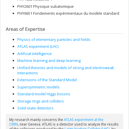
PHY2601 Physique subatomique
PHY6651 Fondements expérimentaux du modèle standard
Areas of Expertise
Physics of elementary particles and fields
ATLAS experiment (LHC)
Artificial intelligence
Machine learning and deep learning
Unified theories and models of strong and electroweak
interactions
Extensions of the Standard Model
Supersymmetric models
Standard-model Higgs bosons
Storage rings and colliders
Solid-state detectors
My research mainly concerns the
ATLAS experiment at the
CERN
,
near Geneva. ATLAS is a
detector
used to analyze the results
of the collisions produced by the
Large Hadron Collider (LHC)
, by