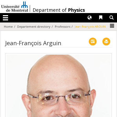
Passer
au
/
Department of
Physics
contenu
Langues
Liens 
R
Menu
N
Home
Departement directory
Professors
Jean-François ARGUIN
Vcard
Imp
Jean-François Arguin