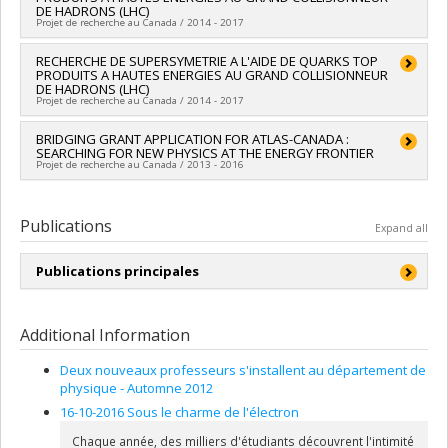
Co-researchers :
Jean-François Arguin
,
Robert Mcpherson
institutionnelle
DE HADRONS (LHC)
Funding sources:
CRSNG/Conseil de recherches en sciences
Projet de recherche au Canada / 2014 - 2017
naturelles et génie du Canada (CRSNG)
Grant programs:
PVXXXXXX-(PSA) Projet en physique
Lead researcher :
RECHERCHE DE SUPERSYMETRIE A L'AIDE DE QUARKS TOP
Jean-François Arguin
subatomique
PRODUITS A HAUTES ENERGIES AU GRAND COLLISIONNEUR
Funding sources:
FRQNT/Fonds de recherche du Québec -
DE HADRONS (LHC)
Nature et technologies (FQRNT)
Projet de recherche au Canada / 2014 - 2017
Grant programs:
PVXXXXXX-(NC) Établissement de la relève
professorale
Lead researcher :
BRIDGING GRANT APPLICATION FOR ATLAS-CANADA :
Jean-François Arguin
SEARCHING FOR NEW PHYSICS AT THE ENERGY FRONTIER
Funding sources:
FRQNT/Fonds de recherche du Québec -
Projet de recherche au Canada / 2013 - 2016
Nature et technologies (FQRNT)
Grant programs:
PVXXXXXX-(NC) Établissement de la relève
Lead researcher :
Alison Lister
professorale
Co-researchers :
Jean-François Arguin
Publications
Expand all
Funding sources:
CRSNG/Conseil de recherches en sciences
naturelles et génie du Canada (CRSNG)
Publications principales
Grant programs:
PVX20965-(RGP) Programme de subvention à
la découverte individuelle ou de groupe
ATLAS Collaboration, Search for supersymmetry in
final states with two same-sign or three leptons and
Additional Information
jets using 36 fb−1 of √s=13 TeV pp collision data with
the ATLAS detector, Submitted to JHEP (2017)
Deux nouveaux professeurs s'installent au département de
arXiv:1706.03731.
physique - Automne 2012
ATLAS Collaboration, Electron efficiency
16-10-2016 Sous le charme de l'électron
measurements with the ATLAS detector using 2012 LHC
Chaque année, des milliers d'étudiants découvrent l'intimité
proton-proton collision data, Eur. Phys. J. C 77 (2017) 195,