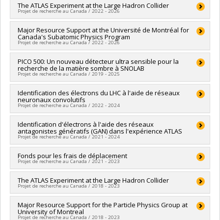
Grant programs:
PVXXXXXX-Fonds d'exploitation des
Funding sources:
The ATLAS Experiment at the Large Hadron Collider
FCI/Fondation canadienne pour l'innovation
infrastructures (FEI)
Projet de recherche au Canada / 2022 - 2026
Grant programs:
PVXXXXXX-Fonds d'exploitation des
infrastructures (FEI)
Funding sources:
Major Resource Support at the Université de Montréal for
CRSNG/Conseil de recherches en sciences
Canada's Subatomic Physics Program
naturelles et génie du Canada (CRSNG)
Projet de recherche au Canada / 2022 - 2026
Grant programs:
PVXXXXXX-(PSA) Projet en physique
subatomique
Lead researcher :
PICO 500: Un nouveau détecteur ultra sensible pour la
Jean-François Arguin
recherche de la matière sombre à SNOLAB
Co-researchers :
Claude Leroy (In memoriam)
,
Hugo Bouchard
Projet de recherche au Canada / 2019 - 2025
,
Ubi Wichoski
,
Razvan Gornea
,
Thomas Koffas
,
Thomas
Brunner
,
Richard Teuscher
,
Ziqing Hong
,
Nikolina Ilic
,
Lead researcher :
Identification des électrons du LHC à l'aide de réseaux
Anthony Noble
Kenneth Clark
neuronaux convolutifs
Co-researchers :
Viktor Zacek
,
Jean-François Arguin
Funding sources:
CRSNG/Conseil de recherches en sciences
Projet de recherche au Canada / 2022 - 2024
Funding sources:
FCI/Fondation canadienne pour l'innovation
naturelles et génie du Canada (CRSNG)
Grant programs:
PVXXXXXX-Fonds d'innovation
Grant programs:
PVXXXXXX-(PSA) Projet en physique
Lead researcher :
Identification d'électrons à l'aide des réseaux
Jean-François Arguin
antagonistes génératifs (GAN) dans l'expérience ATLAS
subatomique
Funding sources:
SPIIE/Secrétariat des programmes
Projet de recherche au Canada / 2021 - 2024
interorganismes à l’intention des établissements
Grant programs:
PVXXXXXX-Fonds d'excellence en recherche
Lead researcher :
Fonds pour les frais de déplacement
Jean-François Arguin
Apogée Canada/Bourse
Projet de recherche au Canada / 2021 - 2023
Funding sources:
SPIIE/Secrétariat des programmes
interorganismes à l’intention des établissements
Lead researcher :
The ATLAS Experiment at the Large Hadron Collider
Jean-François Arguin
Grant programs:
PVXXXXXX-Fonds d'excellence en recherche
Projet de recherche au Canada / 2018 - 2023
Funding sources:
SPIIE/Secrétariat des programmes
Apogée Canada/Bourse
interorganismes à l’intention des établissements
Lead researcher :
Major Resource Support for the Particle Physics Group at
Jean-François Arguin
Grant programs:
PVXXXXXX-Fonds d'excellence en recherche
University of Montreal
Co-researchers :
Peter Krieger
Apogée Canada
Projet de recherche au Canada / 2018 - 2023