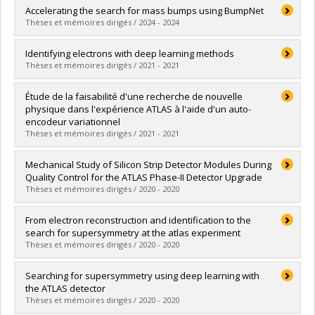
Graduate :
Pascual Dias, Bruna
Accelerating the search for mass bumps using BumpNet
Cycle :
Doctoral
Thèses et mémoires dirigés / 2024 - 2024
Grade :
Ph. D.
Lien vers le document dans Papyrus
Graduate :
Bilodeau, Fannie
Identifying electrons with deep learning methods
Cycle :
Master's
Thèses et mémoires dirigés / 2021 - 2021
Grade :
M. Sc.
Lien vers le document dans Papyrus
Graduate :
Kahya, Emre Onur
Étude de la faisabilité d'une recherche de nouvelle
Cycle :
Master's
physique dans l'expérience ATLAS à l'aide d'un auto-
Grade :
M. Sc.
encodeur variationnel
Lien vers le document dans Papyrus
Thèses et mémoires dirigés / 2021 - 2021
Graduate :
Pilette, Jacinthe
Mechanical Study of Silicon Strip Detector Modules During
Cycle :
Master's
Quality Control for the ATLAS Phase-II Detector Upgrade
Grade :
M. Sc.
Thèses et mémoires dirigés / 2020 - 2020
Lien vers le document dans Papyrus
Graduate :
Demontigny, Gabriel
From electron reconstruction and identification to the
Cycle :
Master's
search for supersymmetry at the atlas experiment
Grade :
M. Sc.
Thèses et mémoires dirigés / 2020 - 2020
Lien vers le document dans Papyrus
Graduate :
Nguyen, Tuan
Searching for supersymmetry using deep learning with
Cycle :
Doctoral
the ATLAS detector
Grade :
Ph. D.
Thèses et mémoires dirigés / 2020 - 2020
Lien vers le document dans Papyrus