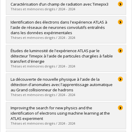
Graduate :
Baril, Émile
Caractérisation d’un champ de radiation avec Timepix3
Cycle :
Master's
Thèses et mémoires dirigés / 2024 - 2024
Grade :
M. Sc.
Lien vers le document dans Papyrus
Graduate :
Boussa, Miloud Mohamed Mahdi
Identification des électrons dans l'expérience ATLAS à
Cycle :
Master's
l'aide de réseaux de neurones convolutifs entraînés
Grade :
M. Sc.
dans les données expérimentales
Lien vers le document dans Papyrus
Thèses et mémoires dirigés / 2024 - 2024
Graduate :
Denis, Olivier
Études de luminosité de l'expérience ATLAS par le
Cycle :
Master's
détecteur Timepix à l'aide de particules chargées à faible
Grade :
M. Sc.
transfert d'énergie
Lien vers le document dans Papyrus
Thèses et mémoires dirigés / 2024 - 2024
Graduate :
Gagnon, Clara
La découverte de nouvelle physique à l'aide de la
Cycle :
Master's
détection d'anomalies avec l'apprentissage automatique
Grade :
M. Sc.
au Grand collisionneur de hadrons
Lien vers le document dans Papyrus
Thèses et mémoires dirigés / 2024 - 2024
Graduate :
Leissner-Martin, Julien
Improving the search for new physics and the
Cycle :
Master's
identification of electrons using machine learning at the
Grade :
M. Sc.
ATLAS experiment
Lien vers le document dans Papyrus
Thèses et mémoires dirigés / 2024 - 2024