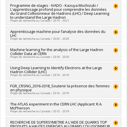
Grant programs:
PVXXXXXX-Fonds d'excellence en recherche
soutien à la recherche COVID-19
Lead researcher :
Programme de stages - IVADO - Kazuya Mochizuki /
Jean-François Arguin
Apogée Canada/Projet de recherche
L'apprentissage profond pour comprendre les données
Funding sources:
SPIIE/Secrétariat des programmes
du Grand Collisionneur de Hadrons (LHC) / Deep Learning
interorganismes à l’intention des établissements
to understand the Large Hadron
Grant programs:
PVXXXXXX-Fonds d'excellence en recherche
Projet de recherche au Canada / 2019 - 2021
Apogée Canada/Projet de recherche
Lead researcher :
Apprentissage machine pour l’analyse des données du
Jean-François Arguin
LHC
Funding sources:
SPIIE/Secrétariat des programmes
Projet de recherche au Canada / 2020 - 2020
interorganismes à l’intention des établissements
Grant programs:
PVXXXXXX-Fonds d'excellence en recherche
Lead researcher :
Machine learning for the analysis of the Large Hadron
Jean-François Arguin
Apogée Canada/Bourse
Collider Data at CERN
Funding sources:
SPIIE/Secrétariat des programmes
Projet de recherche au Canada / 2018 - 2020
interorganismes à l’intention des établissements
Grant programs:
PVXXXXXX-Fonds d'excellence en recherche
Lead researcher :
Using Deep Learning to Identify Electrons at the Large
Jean-François Arguin
Apogée Canada/Bourse
Hadron Collider (LHC)
Co-researchers :
Alain Tapp
,
Tobias Golling
Projet de recherche au Canada / 2019 - 2019
Funding sources:
SPIIE/Secrétariat des programmes
interorganismes à l’intention des établissements
Lead researcher :
FGR_CRSNG_2016-2018_Soutenir la présence des femmes
Jean-François Arguin
Grant programs:
PVXXXXXX-Fonds d'excellence en recherche
en physique
Funding sources:
SPIIE/Secrétariat des programmes
Apogée Canada/Projet de recherche
Projet de recherche au Canada / 2016 - 2019
interorganismes à l’intention des établissements
Grant programs:
PVXXXXXX-Fonds d'excellence en recherche
Lead researcher :
The ATLAS experiment in the CERN LHC (Applicant: R.A.
Julie Hlavacek-Larrondo
Apogée Canada/Bourse
McPherson
Co-researchers :
Jean-François Arguin
Projet de recherche au Canada / 2015 - 2019
Funding sources:
CRSNG/Conseil de recherches en sciences
naturelles et génie du Canada (CRSNG)
Lead researcher :
RECHERCHE DE SUPERSYMETRIE A L'AIDE DE QUARKS TOP
Claude Leroy (In memoriam)
Grant programs:
PVXXXXXX-FGR - Subvention de recherche
PRODUITS A HAUTES ENERGIES AU GRAND COLLISIONNEUR