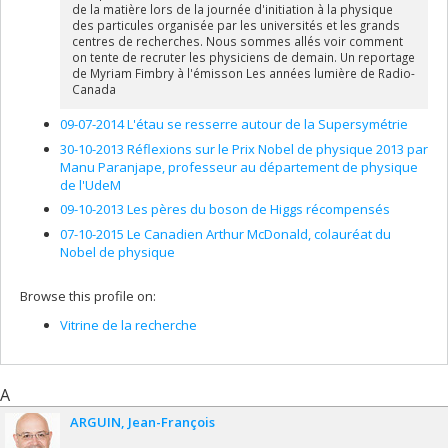
de la matière lors de la journée d'initiation à la physique
arXiv:1612.01456 (2016). (→cited 18 times)
des particules organisée par les universités et les grands
ATLAS Collaboration, Search for pair production of
centres de recherches. Nous sommes allés voir comment
gluinos decaying via stop and sbottom in events with b-
on tente de recruter les physiciens de demain. Un reportage
de Myriam Fimbry à l'émisson Les années lumière de Radio-
jets and large missing transverse momentum in pp
Canada
collisions at √s=13 TeV with the ATLAS detector, Phys.
Rev. D 94, 032003, arXiv:1605.09318 (2016). (→cited 37
09-07-2014 L'étau se resserre autour de la Supersymétrie
times)
30-10-2013 Réflexions sur le Prix Nobel de physique 2013 par
ATLAS Collaboration, Search for supersymmetry at
Manu Paranjape, professeur au département de physique
√s=13TeV in final states with jets and two same-sign
de l'UdeM
leptons or three leptons with the ATLAS detector, Eur.
Phys. J. C76, 1 (2016) arXiv:1602.09058. (→cited 54 times)
09-10-2013 Les pères du boson de Higgs récompensés
ATLAS Collaboration, Measurement of the differential
07-10-2015 Le Canadien Arthur McDonald, colauréat du
cross-section of highly boosted top quarks as a
Nobel de physique
function of their transverse momentum in √s= 8 TeV
proton-proton collisions using the ATLAS detector,
Browse this profile on:
Phys. Rev. D 93 032009 (2016) arXiv:1510.03818. (→cited
54 times)
Vitrine de la recherche
ATLAS Collaboration, Search for electroweak
production of supersymmetric particles in √s=8 TeV pp
collisions with the ATLAS detector, Phys. Rev. D 93,
A
052002 (2016) arXiv:1509.07152. (→cited 48 times)
ARGUIN
Jean-François
ATLAS Collaboration, Performance of b-Jet
Identification in the ATLAS Experiment, JINST 11 P04008.