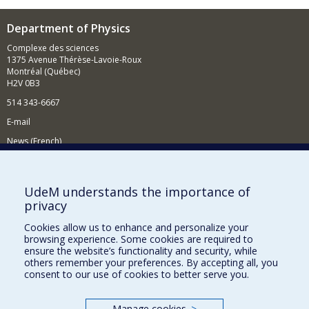
Department of Physics
Complexe des sciences
1375 Avenue Thérèse-Lavoie-Roux
Montréal (Québec)
H2V 0B3
514 343-6667
E-mail
News (French)
Activities (French)
Supporting the Department
UdeM understands the importance of
privacy
NEED HELP?
Cookies allow us to enhance and personalize your
Site map
browsing experience. Some cookies are required to
Report a problem
ensure the website’s functionality and security, while
others remember your preferences. By accepting all, you
Accessibility
consent to our use of cookies to better serve you.
FACULTY OF ARTS AND SCIENCE
Manage cookies
>