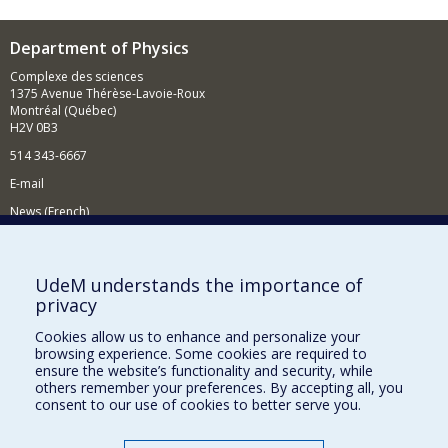
Department of Physics
Complexe des sciences
1375 Avenue Thérèse-Lavoie-Roux
Montréal (Québec)
H2V 0B3
514 343-6667
E-mail
News (French)
Activities (French)
Supporting the Department
UdeM understands the importance of
privacy
NEED HELP?
Cookies allow us to enhance and personalize your
Site map
browsing experience. Some cookies are required to
Report a problem
ensure the website’s functionality and security, while
others remember your preferences. By accepting all, you
Accessibility
consent to our use of cookies to better serve you.
FACULTY OF ARTS AND SCIENCE