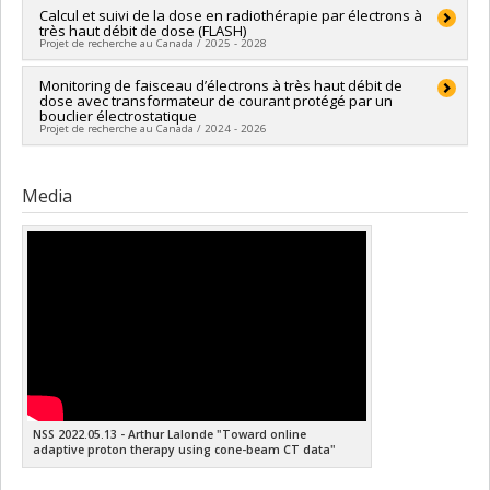
Grant programs:
PVXXXXXX-(DGECR) Tremplin vers la
Lead researcher :
Calcul et suivi de la dose en radiothérapie par électrons à
Arthur Lalonde
découverte
très haut débit de dose (FLASH)
Funding sources:
CRSNG/Conseil de recherches en sciences
Projet de recherche au Canada / 2025 - 2028
naturelles et génie du Canada (CRSNG)
Grant programs:
PVX20965-(RGP) Programme de subvention à
Lead researcher :
Monitoring de faisceau d’électrons à très haut débit de
Arthur Lalonde
la découverte individuelle ou de groupe
dose avec transformateur de courant protégé par un
Funding sources:
FRQNT/Fonds de recherche du Québec -
bouclier électrostatique
Nature et technologies (FQRNT)
Projet de recherche au Canada / 2024 - 2026
Grant programs:
PVXXXXXX-(NC) Établissement de la relève
professorale
Funding sources:
Valorisation-recherche s. e. c.
Grant programs:
Media
NSS 2022.05.13 - Arthur Lalonde "Toward online
adaptive proton therapy using cone-beam CT data"