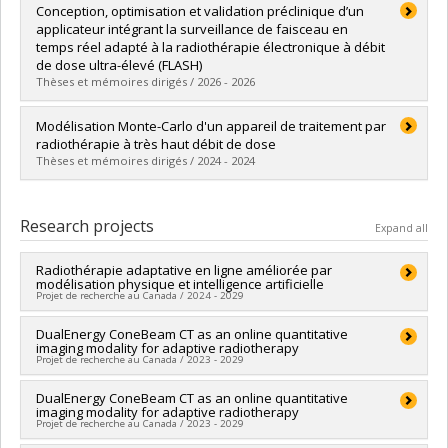
Graduate :
Danis, Laurence
Conception, optimisation et validation préclinique d’un
Cycle :
Master's
applicateur intégrant la surveillance de faisceau en
Grade :
M. Sc.
temps réel adapté à la radiothérapie électronique à débit
Lien vers le document dans Papyrus
de dose ultra-élevé (FLASH)
Thèses et mémoires dirigés / 2026 - 2026
Graduate :
Chiasson, Javier
Modélisation Monte-Carlo d'un appareil de traitement par
Cycle :
Master's
radiothérapie à très haut débit de dose
Grade :
M. Sc.
Thèses et mémoires dirigés / 2024 - 2024
Lien vers le document dans Papyrus
Graduate :
Audet, Samuel
Cycle :
Master's
Research projects
Expand all
Grade :
M. Sc.
Lien vers le document dans Papyrus
Radiothérapie adaptative en ligne améliorée par
modélisation physique et intelligence artificielle
Projet de recherche au Canada / 2024 - 2029
Lead researcher :
DualEnergy ConeBeam CT as an online quantitative
Arthur Lalonde
imaging modality for adaptive radiotherapy
Funding sources:
FRQNT/Fonds de recherche du Québec -
Projet de recherche au Canada / 2023 - 2029
Nature et technologies (FQRNT)
Grant programs:
PVXXXXXX-Chaires de recherche en
Lead researcher :
DualEnergy ConeBeam CT as an online quantitative
Arthur Lalonde
partenariat public-privé (financement partagé entre les fonds
imaging modality for adaptive radiotherapy
Funding sources:
CRSNG/Conseil de recherches en sciences
de recherche du Québec)
Projet de recherche au Canada / 2023 - 2029
naturelles et génie du Canada (CRSNG)