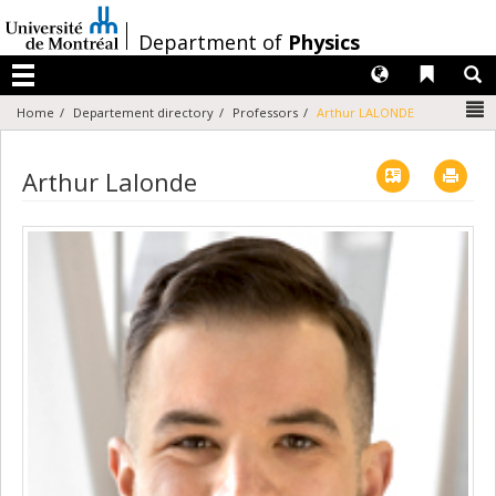
Passer
au
/
Department of
Physics
contenu
Langues
Liens 
R
Menu
N
Home
Departement directory
Professors
Arthur LALONDE
Vcard
Imp
Arthur Lalonde