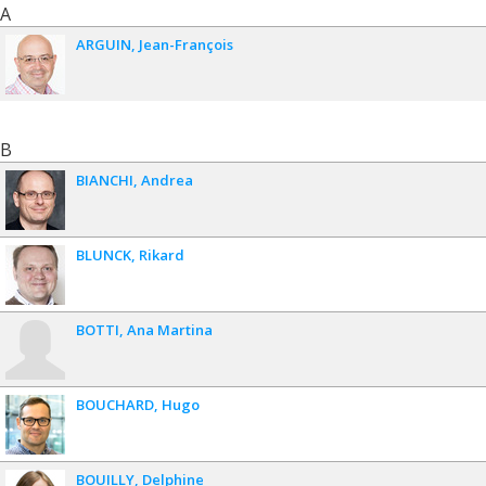
Funding sources:
FRQS/Fonds de recherche du Québec -
A
Santé (FRSQ)
Grant programs:
PVXXXXXX-Bourses - Science en exil - volet
ARGUIN
Jean-François
chercheurs et chercheuses
B
BIANCHI
Andrea
BLUNCK
Rikard
BOTTI
Ana Martina
BOUCHARD
Hugo
BOUILLY
Delphine