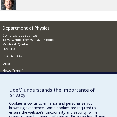
Department of Physics
Complexe des sciences
1375 Avenue Thérèse-Lavoie-Roux
Montréal (Québec)
H2V 0B3
514 343-6667
E-mail
News (French)
Activities (French)
Supporting the Department
UdeM understands the importance of
privacy
NEED HELP?
Cookies allow us to enhance and personalize your
Site map
browsing experience. Some cookies are required to
Report a problem
ensure the website’s functionality and security, while
others remember your preferences. By accepting all, you