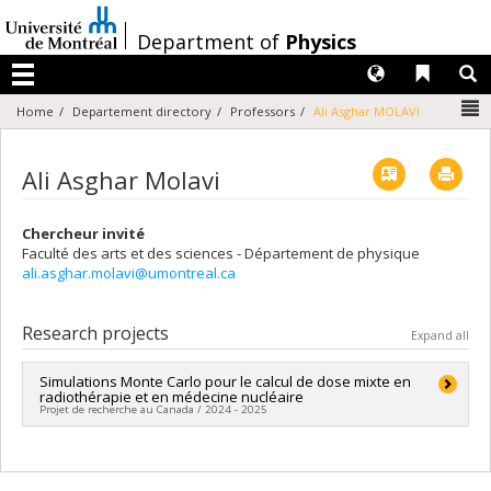
Passer
au
/
Department of
Physics
contenu
Langues
Liens 
R
Menu
N
Home
Departement directory
Professors
Ali Asghar MOLAVI
Vcard
Imp
Ali Asghar Molavi
Chercheur invité
Faculté des arts et des sciences - Département de physique
ali.asghar.molavi@umontreal.ca
Research projects
Expand all
Simulations Monte Carlo pour le calcul de dose mixte en
radiothérapie et en médecine nucléaire
Projet de recherche au Canada / 2024 - 2025
Lead researcher :
Jean-François Carrier
Co-researchers :
Ali Asghar Molavi