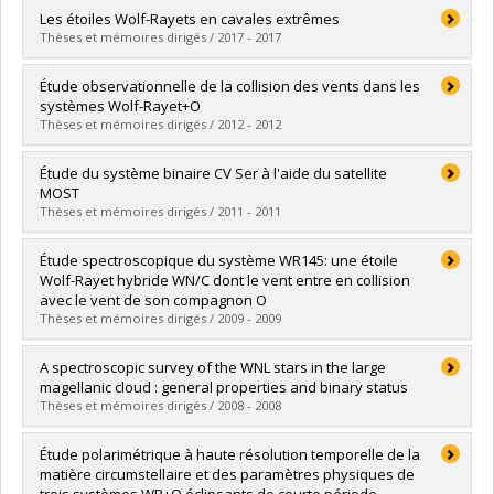
Graduate :
Ramiaramanantsoa, Tahina
Les étoiles Wolf-Rayets en cavales extrêmes
Cycle :
Doctoral
Thèses et mémoires dirigés / 2017 - 2017
Grade :
Ph. D.
Lien vers le document dans Papyrus
Graduate :
Muñoz, Melissa Sara
Étude observationnelle de la collision des vents dans les
Cycle :
Master's
systèmes Wolf-Rayet+O
Grade :
M. Sc.
Thèses et mémoires dirigés / 2012 - 2012
Lien vers le document dans Papyrus
Graduate :
Fahed, Rémi
Étude du système binaire CV Ser à l'aide du satellite
Cycle :
Doctoral
MOST
Grade :
Ph. D.
Thèses et mémoires dirigés / 2011 - 2011
Lien vers le document dans Papyrus
Graduate :
David-Uraz, Alexandre
Étude spectroscopique du système WR145: une étoile
Cycle :
Master's
Wolf-Rayet hybride WN/C dont le vent entre en collision
Grade :
M. Sc.
avec le vent de son compagnon O
Lien vers le document dans Papyrus
Thèses et mémoires dirigés / 2009 - 2009
Graduate :
Muntean, Virgil
A spectroscopic survey of the WNL stars in the large
Cycle :
Master's
magellanic cloud : general properties and binary status
Grade :
M. Sc.
Thèses et mémoires dirigés / 2008 - 2008
Lien vers le document dans Papyrus
Graduate :
Schnurr, Olivier
Étude polarimétrique à haute résolution temporelle de la
Cycle :
Doctoral
matière circumstellaire et des paramètres physiques de
Grade :
Ph. D.
trois systèmes WR+O éclipsants de courte période