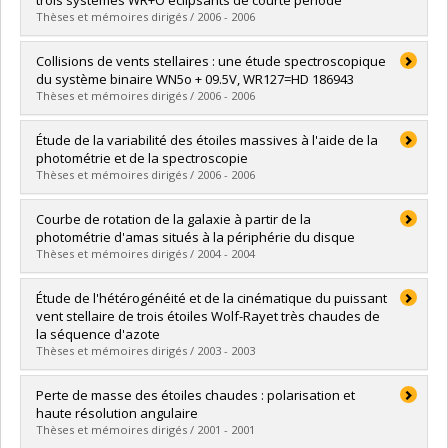
Lien vers le document dans Papyrus
Thèses et mémoires dirigés / 2006 - 2006
Graduate :
Villar-Sbaffi, Alfredo
Collisions de vents stellaires : une étude spectroscopique
Cycle :
Doctoral
du système binaire WN5o + 09.5V, WR127=HD 186943
Grade :
Ph. D.
Thèses et mémoires dirigés / 2006 - 2006
Lien vers le document dans Papyrus
Graduate :
La Chevrotière, Antoine de
Étude de la variabilité des étoiles massives à l'aide de la
Cycle :
Master's
photométrie et de la spectroscopie
Grade :
M. Sc.
Thèses et mémoires dirigés / 2006 - 2006
Lien vers le document dans Papyrus
Graduate :
Lefèvre, Laure
Courbe de rotation de la galaxie à partir de la
Cycle :
Doctoral
photométrie d'amas situés à la périphérie du disque
Grade :
Ph. D.
Thèses et mémoires dirigés / 2004 - 2004
Lien vers le document dans Papyrus
Graduate :
Cournoyer, Jean-Philippe
Étude de l'hétérogénéité et de la cinématique du puissant
Cycle :
Master's
vent stellaire de trois étoiles Wolf-Rayet très chaudes de
Grade :
M. Sc.
la séquence d'azote
Lien vers le document dans Papyrus
Thèses et mémoires dirigés / 2003 - 2003
Graduate :
Chené, André-Nicolas
Perte de masse des étoiles chaudes : polarisation et
Cycle :
Master's
haute résolution angulaire
Grade :
M. Sc.
Thèses et mémoires dirigés / 2001 - 2001
Lien vers le document dans Papyrus