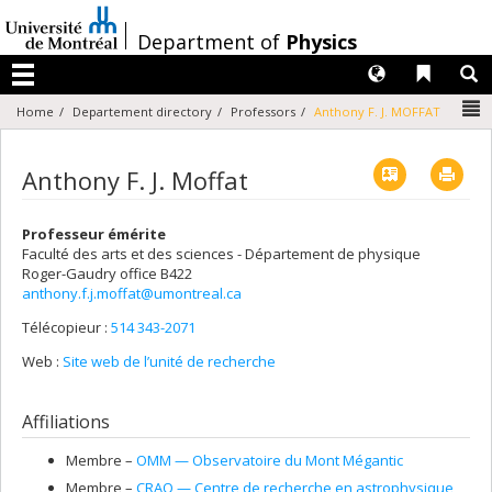
Passer
au
/
Department of
Physics
contenu
Langues
Liens 
R
Menu
N
Home
Departement directory
Professors
Anthony F. J. MOFFAT
Vcard
Imp
Anthony F. J. Moffat
Professeur émérite
Faculté des arts et des sciences - Département de physique
Roger-Gaudry
office B422
anthony.f.j.moffat@umontreal.ca
Télécopieur :
514 343-2071
Web :
Site web de l’unité de recherche
Affiliations
Membre –
OMM — Observatoire du Mont Mégantic
Membre –
CRAQ — Centre de recherche en astrophysique