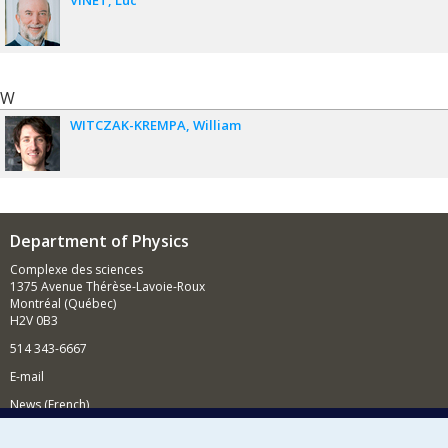
VINET
Luc
W
WITCZAK-KREMPA
William
Department of Physics
Complexe des sciences
1375 Avenue Thérèse-Lavoie-Roux
Montréal (Québec)
H2V 0B3
514 343-6667
E-mail
News (French)
Activities (French)