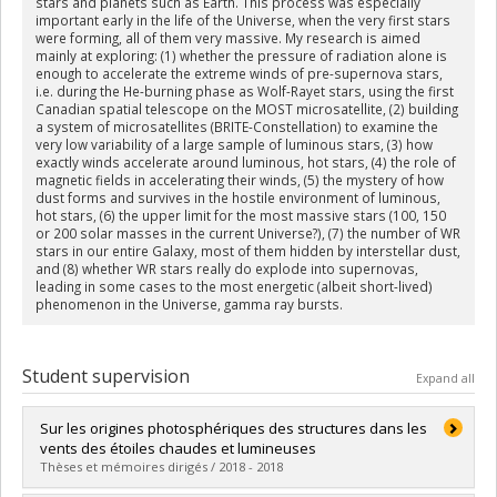
stars and planets such as Earth. This process was especially
important early in the life of the Universe, when the very first stars
were forming, all of them very massive. My research is aimed
mainly at exploring: (1) whether the pressure of radiation alone is
enough to accelerate the extreme winds of pre-supernova stars,
i.e. during the He-burning phase as Wolf-Rayet stars, using the first
Canadian spatial telescope on the MOST microsatellite, (2) building
a system of microsatellites (BRITE-Constellation) to examine the
very low variability of a large sample of luminous stars, (3) how
exactly winds accelerate around luminous, hot stars, (4) the role of
magnetic fields in accelerating their winds, (5) the mystery of how
dust forms and survives in the hostile environment of luminous,
hot stars, (6) the upper limit for the most massive stars (100, 150
or 200 solar masses in the current Universe?), (7) the number of WR
stars in our entire Galaxy, most of them hidden by interstellar dust,
and (8) whether WR stars really do explode into supernovas,
leading in some cases to the most energetic (albeit short-lived)
phenomenon in the Universe, gamma ray bursts.
Student supervision
Expand all
Sur les origines photosphériques des structures dans les
vents des étoiles chaudes et lumineuses
Thèses et mémoires dirigés / 2018 - 2018