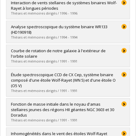
Graduate :
Lépine, Sébastien
Interaction de vents stellaires de systèmes binaires Wolf-
Cycle :
Doctoral
Rayet à longues périodes
Grade :
Ph. D.
Thèses et mémoires dirigés / 1996 - 1996
Lien vers le document dans Papyrus
Graduate :
Hervieux, Yannick
Analyse spectroscopique du système binaire WR133
Cycle :
Master's
(HD190918)
Grade :
M. Sc.
Thèses et mémoires dirigés / 1994 - 1994
Lien vers le document dans Papyrus
Graduate :
Bertrand, Jean-François
Courbe de rotation de notre galaxie à l'extérieur de
Cycle :
Master's
l'orbite solaire
Grade :
M. Sc.
Thèses et mémoires dirigés / 1991 - 1991
Lien vers le document dans Papyrus
Graduate :
Turbide, Luc
Étude spectroscopique CCD de CX Cep, système binaire
Cycle :
Master's
composé d'une étoile Wolf-Rayet (WN 5) et d'une étoile O
Grade :
M. Sc.
(O5 V)
Lien vers le document dans Papyrus
Thèses et mémoires dirigés / 1991 - 1991
Graduate :
Lewis, David
Fonction de masse initiale dans le noyau d'amas
Cycle :
Master's
stellaires jeunes des régions HII géantes NGC 3603 et 30
Grade :
M. Sc.
Doradus
Lien vers le document dans Papyrus
Thèses et mémoires dirigés / 1991 - 1991
Graduate :
Lapierre, Normand
Inhomogénéités dans le vent des étoiles Wolf-Rayet