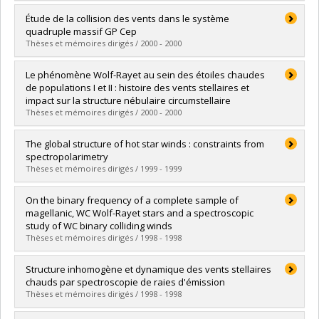
Graduate :
Chesneau, Olivier
Étude de la collision des vents dans le système
Cycle :
Doctoral
quadruple massif GP Cep
Grade :
Ph. D.
Thèses et mémoires dirigés / 2000 - 2000
Lien vers le document dans Papyrus
Graduate :
Demers, Hugues
Le phénomène Wolf-Rayet au sein des étoiles chaudes
Cycle :
Master's
de populations I et II : histoire des vents stellaires et
Grade :
M. Sc.
impact sur la structure nébulaire circumstellaire
Lien vers le document dans Papyrus
Thèses et mémoires dirigés / 2000 - 2000
Graduate :
Grosdidier, Yves
The global structure of hot star winds : constraints from
Cycle :
Doctoral
spectropolarimetry
Grade :
Ph. D.
Thèses et mémoires dirigés / 1999 - 1999
Lien vers le document dans Papyrus
Graduate :
Eversberg, Thomas
On the binary frequency of a complete sample of
Cycle :
Doctoral
magellanic, WC Wolf-Rayet stars and a spectroscopic
Grade :
Ph. D.
study of WC binary colliding winds
Lien vers le document dans Papyrus
Thèses et mémoires dirigés / 1998 - 1998
Graduate :
Bartzakos, Peter
Structure inhomogène et dynamique des vents stellaires
Cycle :
Doctoral
chauds par spectroscopie de raies d'émission
Grade :
Ph. D.
Thèses et mémoires dirigés / 1998 - 1998
Lien vers le document dans Papyrus