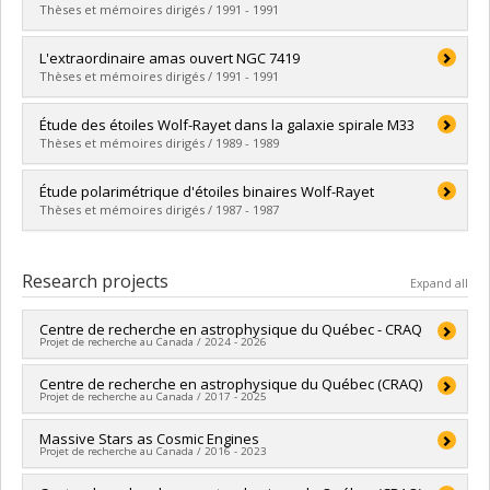
Cycle :
Master's
Thèses et mémoires dirigés / 1991 - 1991
Grade :
M. Sc.
Lien vers le document dans Papyrus
Graduate :
Robert, Carmelle
L'extraordinaire amas ouvert NGC 7419
Cycle :
Doctoral
Thèses et mémoires dirigés / 1991 - 1991
Grade :
Ph. D.
Lien vers le document dans Papyrus
Graduate :
Beauchamp, Alain
Étude des étoiles Wolf-Rayet dans la galaxie spirale M33
Cycle :
Master's
Thèses et mémoires dirigés / 1989 - 1989
Grade :
M. Sc.
Lien vers le document dans Papyrus
Graduate :
Drissen, Laurent
Étude polarimétrique d'étoiles binaires Wolf-Rayet
Cycle :
Doctoral
Thèses et mémoires dirigés / 1987 - 1987
Grade :
Ph. D.
Lien vers le document dans Papyrus
Graduate :
St-Louis, Nicole
Cycle :
Master's
Research projects
Expand all
Grade :
M. Sc.
Lien vers le document dans Papyrus
Centre de recherche en astrophysique du Québec - CRAQ
Projet de recherche au Canada / 2024 - 2026
Lead researcher :
Centre de recherche en astrophysique du Québec (CRAQ)
David Lafrenière
Projet de recherche au Canada / 2017 - 2025
Co-researchers :
Pierre Bastien
,
Anthony F. J. Moffat
,
Pierre
Bergeron
,
René Doyon
,
Nicole St-Louis
,
Paul Charbonneau
,
Lead researcher :
Massive Stars as Cosmic Engines
Pierre Bergeron
Julie Hlavacek-Larrondo
,
Patrick Dufour
,
Jonathan Gagné
,
Projet de recherche au Canada / 2016 - 2023
Co-researchers :
Gilles Fontaine
,
Pierre Bastien
,
Anthony F. J.
Björn Benneke
,
Yashar Hezaveh
,
Laurence Perreault-
Moffat
,
René Doyon
,
Nicole St-Louis
,
Paul Charbonneau
,
Levasseur
,
Kenneth J Ragan
,
Victoria Kaspi
,
Andrew