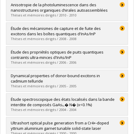
Graduate :
Brosseau, Colin N.
Anisotropie de la photoluminescence dans des
Cycle :
Doctoral
nanostructures organiques chirales autoassemblées
Grade :
Ph. D.
Thèses et mémoires dirigés / 2010 - 2010
Lien vers le document dans Papyrus
Graduate :
Gosselin, Benoit
Étude des mécanismes de capture et de fuite des
Cycle :
Master's
excitons dans les boîtes quantiques d'InAs/InP
Grade :
M. Sc.
Thèses et mémoires dirigés / 2008 - 2008
Lien vers le document dans Papyrus
Graduate :
Gélinas, Guillaume
Étude des propriétés optiques de puits quantiques
Cycle :
Master's
contraints ultra-minces d'InAs/InP
Grade :
M. Sc.
Thèses et mémoires dirigés / 2006 - 2006
Lien vers le document dans Papyrus
Graduate :
Lanacer, Ali
Dynamical properties of donor-bound excitons in
Cycle :
Doctoral
cadmium telluride
Grade :
Ph. D.
Thèses et mémoires dirigés / 2005 - 2005
Lien vers le document dans Papyrus
Graduate :
Li, Wei
Étude spectroscopique des états localisés dans la bande
Cycle :
Master's
interdite de composés GaAs₁₋� N� (x<0.1%)
Grade :
M. Sc.
Thèses et mémoires dirigés / 2004 - 2004
Lien vers le document dans Papyrus
Graduate :
Yaïche, Zakia
Ultrashort optical pulse generation from a Cr4+-doped
Cycle :
Master's
yttrium aluminium garnet tunable solid-state laser
Grade :
M. Sc.
Thèses et mémoires dirigés / 2000 - 2000