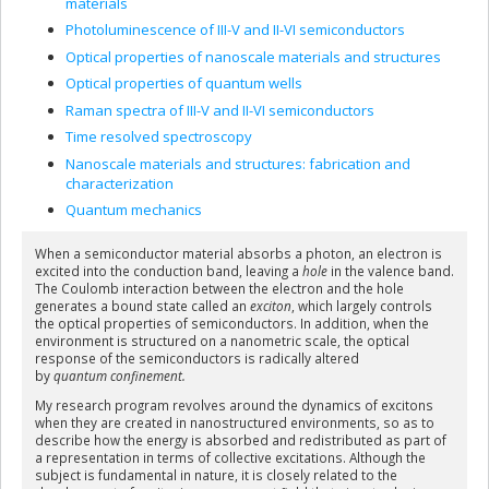
materials
Photoluminescence of III-V and II-VI semiconductors
Optical properties of nanoscale materials and structures
Optical properties of quantum wells
Raman spectra of III-V and II-VI semiconductors
Time resolved spectroscopy
Nanoscale materials and structures: fabrication and
characterization
Quantum mechanics
When a semiconductor material absorbs a photon, an electron is
excited into the conduction band, leaving a
hole
in the valence band.
The Coulomb interaction between the electron and the hole
generates a bound state called an
exciton
, which largely controls
the optical properties of semiconductors. In addition, when the
environment is structured on a nanometric scale, the optical
response of the semiconductors is radically altered
by
quantum
confinement.
My research program revolves around the dynamics of excitons
when they are created in nanostructured environments, so as to
describe how the energy is absorbed and redistributed as part of
a representation in terms of collective excitations. Although the
subject is fundamental in nature, it is closely related to the