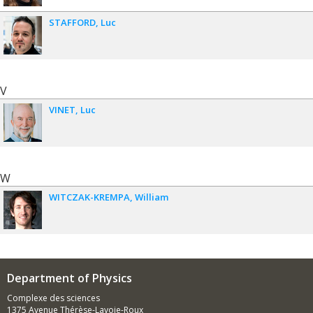
STAFFORD
Luc
V
VINET
Luc
W
WITCZAK-KREMPA
William
Department of Physics
Complexe des sciences
1375 Avenue Thérèse-Lavoie-Roux