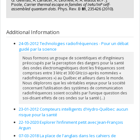
G. Gélinas, A. Lanacer, R. Leonelli, R. A. Masut et P. J.
Poole,
Carrier thermal
escape in families of InAs/InP self-
assembled quantum dots
. Phys. Rev. B
81
, 235426 (2010).
Additional Information
24-05-2012 Technologies radiofréquences - Pour un débat
guidé par la science
Nous formons un groupe de scientifiques et d’ingénieurs
préoccupés par la perception des dangers pour la santé
des ondes électromagnétiques dont les fréquences sont
comprises entre 3 kHz et 300 GHz (ci-après nommées «
radiofréquences ») au Québec et ailleurs dans le monde.
Nous déplorons que les véritables enjeux pour la société
concernant l’utilisation des systèmes de communication
radiofréquences soient occultés par l’unique question des
soi-disant effets de ces ondes sur la santé (...)
23-01-2012 Compteurs intelligents d'Hydro-Québec: aucun
risque pour la santé
22-10-2020 Explorer l’infiniment petit avec Jean-François
Arguin
07-03-2018 La place de l'anglais dans les cahiers de