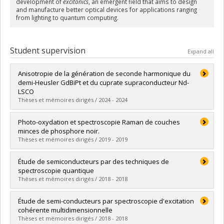
development of
excitonics
, an emergent field that aims to design
and manufacture better optical devices for applications ranging
from lighting to quantum computing.
Student supervision
Expand all
Anisotropie de la génération de seconde harmonique du
demi-Heusler GdBiPt et du cuprate supraconducteur Nd-
LSCO
Thèses et mémoires dirigés / 2024 - 2024
Graduate :
Daneau, Simon
Photo-oxydation et spectroscopie Raman de couches
Cycle :
Doctoral
minces de phosphore noir.
Grade :
Ph. D.
Thèses et mémoires dirigés / 2019 - 2019
Lien vers le document dans Papyrus
Graduate :
Favron, Alexandre
Étude de semiconducteurs par des techniques de
Cycle :
Doctoral
spectroscopie quantique
Grade :
Ph. D.
Thèses et mémoires dirigés / 2018 - 2018
Lien vers le document dans Papyrus
Graduate :
Leroux, Jimmy
Étude de semi-conducteurs par spectroscopie d'excitation
Cycle :
Master's
cohérente multidimensionnelle
Grade :
M. Sc.
Thèses et mémoires dirigés / 2018 - 2018