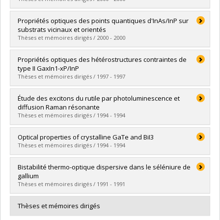
Lien vers le document dans Papyrus
Graduate :
Yongmao, Chang
Propriétés optiques des points quantiques d'InAs/InP sur
Cycle :
Doctoral
substrats vicinaux et orientés
Grade :
Ph. D.
Thèses et mémoires dirigés / 2000 - 2000
Lien vers le document dans Papyrus
Graduate :
Lapointe, Sophie
Propriétés optiques des hétérostructures contraintes de
Cycle :
Master's
type II GaxIn1-xP/InP
Grade :
M. Sc.
Thèses et mémoires dirigés / 1997 - 1997
Lien vers le document dans Papyrus
Graduate :
Chennouf, Abderrahim
Étude des excitons du rutile par photoluminescence et
Cycle :
Doctoral
diffusion Raman résonante
Grade :
Ph. D.
Thèses et mémoires dirigés / 1994 - 1994
Lien vers le document dans Papyrus
Graduate :
Amtout, Abdenour
Optical properties of crystalline GaTe and BiI3
Cycle :
Doctoral
Thèses et mémoires dirigés / 1994 - 1994
Grade :
Ph. D.
Lien vers le document dans Papyrus
Graduate :
Wan, Jun Zuo
Bistabilité thermo-optique dispersive dans le séléniure de
Cycle :
Doctoral
gallium
Grade :
Ph. D.
Thèses et mémoires dirigés / 1991 - 1991
Lien vers le document dans Papyrus
Graduate :
Martin, Jean
Thèses et mémoires dirigés
Cycle :
Master's