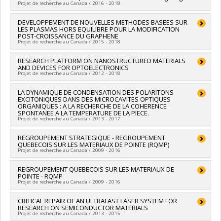
équipe (et possibilité d'équipement la première année)
Projet de recherche au Canada / 2016 - 2018
naturelles et génie du Canada (CRSNG)
Grant programs:
PVX20965-(RGP) Programme de subvention à
Lead researcher :
DEVELOPPEMENT DE NOUVELLES METHODES BASEES SUR
Zetian Mi
la découverte individuelle ou de groupe
LES PLASMAS HORS EQUILIBRE POUR LA MODIFICATION
Co-researchers :
Richard Leonelli
POST-CROISSANCE DU GRAPHENE
Funding sources:
CRSNG/Conseil de recherches en sciences
Projet de recherche au Canada / 2015 - 2018
naturelles et génie du Canada (CRSNG)
Grant programs:
Lead researcher :
RESEARCH PLATFORM ON NANOSTRUCTURED MATERIALS
Luc Stafford
AND DEVICES FOR OPTOELECTRONICS
Co-researchers :
Michel Côté
,
Richard Leonelli
,
Richard Martel
Projet de recherche au Canada / 2012 - 2018
Lead researcher :
LA DYNAMIQUE DE CONDENSATION DES POLARITONS
Richard Leonelli
EXCITONIQUES DANS DES MICROCAVITES OPTIQUES
Funding sources:
FCI/Fondation canadienne pour l'innovation
ORGANIQUES : A LA RECHERCHE DE LA COHERENCE
Grant programs:
SPONTANEE A LA TEMPERATURE DE LA PIECE.
Projet de recherche au Canada / 2013 - 2017
Lead researcher :
REGROUPEMENT STRATEGIQUE - REGROUPEMENT
Carlos Silva
QUEBECOIS SUR LES MATERIAUX DE POINTE (RQMP)
Co-researchers :
Richard Leonelli
Projet de recherche au Canada / 2009 - 2016
Funding sources:
FRQNT/Fonds de recherche du Québec -
Nature et technologies (FQRNT)
Lead researcher :
REGROUPEMENT QUEBECOIS SUR LES MATERIAUX DE
Sjoerd Roorda
Grant programs:
PV113724-(PR) Projets de recherche en
POINTE - RQMP
Co-researchers :
Robert William Cochrane
,
Laurent J. Lewis
,
équipe (et possibilité d'équipement la première année)
Projet de recherche au Canada / 2009 - 2016
Christian Reber
,
Michel Côté
,
Richard Leonelli
,
Normand
Mousseau
,
François Schiettekatte
,
Antonella Badia
,
Richard
Lead researcher :
CRITICAL REPAIR OF AN ULTRAFAST LASER SYSTEM FOR
Sjoerd Roorda
Martel
,
Carlos Silva
,
Andrea Bianchi
,
David Sénéchal
,
Paul
RESEARCH ON SEMICONDUCTOR MATERIALS
Co-researchers :
Robert William Cochrane
,
Laurent J. Lewis
,
François
,
Louis L. Taillefer
,
Clara Santato
,
Fabio Cicoira
,
Lilian
Projet de recherche au Canada / 2013 - 2015
Christian Reber
,
Michel Côté
,
Richard Leonelli
,
Normand