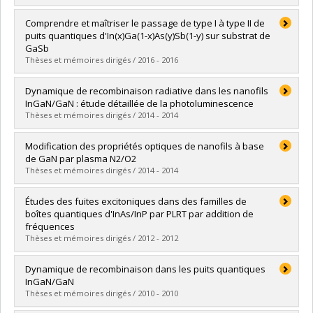
Lien vers le document dans Papyrus
Graduate :
Grégoire, Pascal
Comprendre et maîtriser le passage de type I à type II de
Cycle :
Doctoral
puits quantiques d'In(x)Ga(1-x)As(y)Sb(1-y) sur substrat de
Grade :
Ph. D.
GaSb
Lien vers le document dans Papyrus
Thèses et mémoires dirigés / 2016 - 2016
Graduate :
Gélinas, Guillaume
Dynamique de recombinaison radiative dans les nanofils
Cycle :
Doctoral
InGaN/GaN : étude détaillée de la photoluminescence
Grade :
Ph. D.
Thèses et mémoires dirigés / 2014 - 2014
Lien vers le document dans Papyrus
Graduate :
Cardin, Vincent
Modification des propriétés optiques de nanofils à base
Cycle :
Master's
de GaN par plasma N2/O2
Grade :
M. Sc.
Thèses et mémoires dirigés / 2014 - 2014
Lien vers le document dans Papyrus
Graduate :
Ferreira, Jason
Études des fuites excitoniques dans des familles de
Cycle :
Master's
boîtes quantiques d'InAs/InP par PLRT par addition de
Grade :
M. Sc.
fréquences
Lien vers le document dans Papyrus
Thèses et mémoires dirigés / 2012 - 2012
Graduate :
Favron, Alexandre
Dynamique de recombinaison dans les puits quantiques
Cycle :
Master's
InGaN/GaN
Grade :
M. Sc.
Thèses et mémoires dirigés / 2010 - 2010
Lien vers le document dans Papyrus