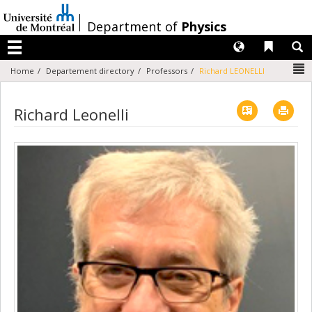
Passer
au
/
Department of
Physics
contenu
Langues
Liens 
R
Menu
N
Home
Departement directory
Professors
Richard LEONELLI
Vcard
Imp
Richard Leonelli