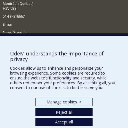
Montréal (Québec)
H2V 0B3
514 343-6667
E-mail
News (French)
Activities (French)
Supporting the Department
UdeM understands the importance of
privacy
NEED HELP?
Cookies allow us to enhance and personalize your
Site map
browsing experience. Some cookies are required to
Report a problem
ensure the website’s functionality and security, while
others remember your preferences. By accepting all, you
Accessibility
consent to our use of cookies to better serve you.
FACULTY OF ARTS AND SCIENCE
Manage cookies
>
Our Departments and Schools
Reject all
Our Centres
Programs and Courses in our Faculty
Accept all