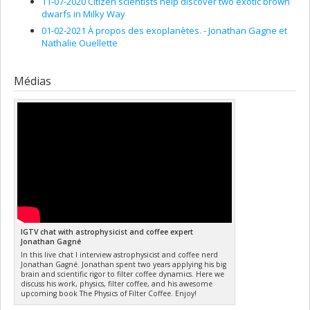
11-07-2020 Citizen scientists help discover two exotic brown
,
Jason Rowe
,
Alexandre St-Laurent Lemerle
,
Adrian C. Liu
,
dwarfs in Milky Way
Hsin Cynthia Chiang
,
John Ruan
,
Jonathan Le Roy Sievers
,
01-02-2021 À propos des exoplanètes. - Jonathan Gagne et
Eve J Lee
Nathalie Ouellette
Sources de financement :
FRQNT/Fonds de recherche du
Québec - Nature et technologies (FQRNT)
Programmes de subvention :
PVXXXXXX-(RS) Programme de
Médias
regroupements stratégiques
IGTV chat with astrophysicist and coffee expert
Jonathan Gagné
In this live chat I interview astrophysicist and coffee nerd
Jonathan Gagné. Jonathan spent two years applying his big
brain and scientific rigor to filter coffee dynamics. Here we
discuss his work, physics, filter coffee, and his awesome
upcoming book The Physics of Filter Coffee. Enjoy!