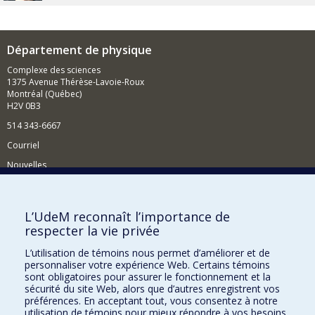
Département de physique
Complexe des sciences
1375 Avenue Thérèse-Lavoie-Roux
Montréal (Québec)
H2V 0B3
514 343-6667
Courriel
Nouvelles
Activités
Comment soutenir le Département?
L’UdeM reconnaît l’importance de
respecter la vie privée
BESOIN D'AIDE?
L’utilisation de témoins nous permet d’améliorer et de
Plan du site
personnaliser votre expérience Web. Certains témoins
Signaler une erreur
sont obligatoires pour assurer le fonctionnement et la
sécurité du site Web, alors que d’autres enregistrent vos
Accessibilité
préférences. En acceptant tout, vous consentez à notre
utilisation de témoins pour mieux répondre à vos besoins.