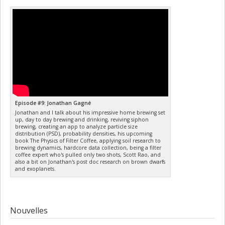
Episode #9: Jonathan Gagné
Jonathan and I talk about his impressive home brewing set
up, day to day brewing and drinking, reviving siphon
brewing, creating an app to analyze particle size
distribution (PSD), probability densities, his upcoming
book The Physics of Filter Coffee, applying soil research to
brewing dynamics, hardcore data collection, being a filter
coffee expert who's pulled only two shots, Scott Rao, and
also a bit on Jonathan's post doc research on brown dwarfs
and exoplanets.
Nouvelles