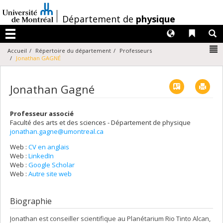
Passer
au
/
Département de
physique
contenu
Langues
Liens 
R
Menu
N
Accueil
Répertoire du département
Professeurs
Jonathan GAGNÉ
Vcard
Imp
Jonathan Gagné
Professeur associé
Faculté des arts et des sciences - Département de physique
jonathan.gagne@umontreal.ca
Web :
CV en anglais
Courriels
Web :
LinkedIn
Web :
Google Scholar
Web :
Autre site web
Biographie
Jonathan est conseiller scientifique au Planétarium Rio Tinto Alcan,