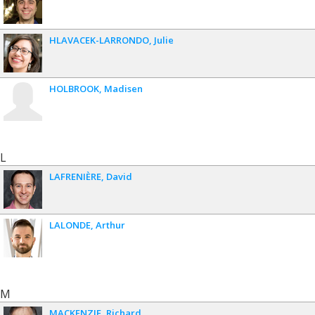
HLAVACEK-LARRONDO
Julie
HOLBROOK
Madisen
L
LAFRENIÈRE
David
LALONDE
Arthur
M
MACKENZIE
Richard