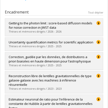
Encadrement
Tout déplier
Getting to the photon limit : score-based diffusion models
for noise correction in JWST data
Thèses et mémoires dirigés / 2026 - 2026
Diplômé(e) :
Salhi, Salma
Uncertainty quantification metrics for scientific application
Cycle :
Maîtrise
Thèses et mémoires dirigés / 2025 - 2025
Diplôme obtenu :
M. Sc.
Lien vers le document dans Papyrus
Diplômé(e) :
Sharief, Sammy
Correction, guidée par les données, de distributions a
Cycle :
Maîtrise
priori biaisées en haute dimension pour l’astrophysique
Diplôme obtenu :
M. Sc.
Thèses et mémoires dirigés / 2025 - 2025
Lien vers le document dans Papyrus
Diplômé(e) :
Barco, Gabriel Missael
Reconstruction libre de lentilles gravitationnelles de type
Cycle :
Maîtrise
galaxie-galaxie avec les machines à inférence
Diplôme obtenu :
M. Sc.
récurentielle
Lien vers le document dans Papyrus
Thèses et mémoires dirigés / 2023 - 2023
Diplômé(e) :
Adam, Alexandre
Estimateur neuronal de ratio pour l'inférence de la
Cycle :
Maîtrise
constante de Hubble à partir de lentilles gravitationnelles
Diplôme obtenu :
M. Sc.