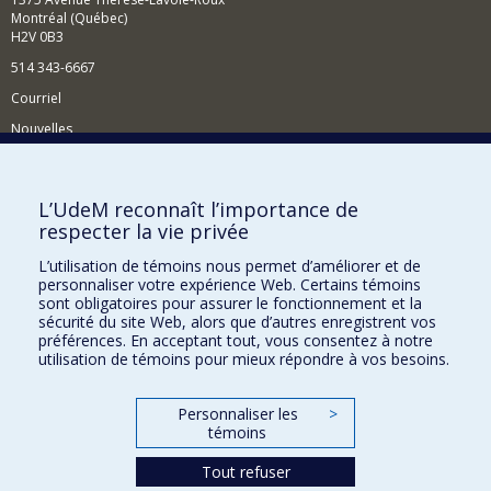
Montréal (Québec)
H2V 0B3
514 343-6667
Courriel
Nouvelles
Activités
Comment soutenir le Département?
L’UdeM reconnaît l’importance de
respecter la vie privée
BESOIN D'AIDE?
L’utilisation de témoins nous permet d’améliorer et de
Plan du site
personnaliser votre expérience Web. Certains témoins
Signaler une erreur
sont obligatoires pour assurer le fonctionnement et la
sécurité du site Web, alors que d’autres enregistrent vos
Accessibilité
préférences. En acceptant tout, vous consentez à notre
utilisation de témoins pour mieux répondre à vos besoins.
FACULTÉ DES ARTS ET DES SCIENCES
Nos départements et écoles
Personnaliser les
>
témoins
Nos centres d'études
Tout refuser
Nos programmes et cours