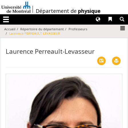
Passer
au
/
Département de
physique
contenu
Langues
Liens 
R
Menu
N
Accueil
Répertoire du département
Professeurs
Laurence PERREAULT-LEVASSEUR
Laurence Perreault-Levasseur
Vcard
Imp