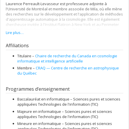
Laurence Perreault-Levasseur est professeure adjointe à
l'Université de Montréal et membre associée de Mila, où elle mène
des recherches sur le développement et l'application de méthodes
d'apprentissage automatique à la cosmologie. Elle est également
chercheuse invitée à l'Institut Flatiron à New York et au Perimeter
Institute à Waterloo. Avant cela, elle a été boursière Flatiron pour
Lire plus…
ses études postdoctorales au Center for Computational
Astrophysics de l'Institut Flatiron et boursière postdoctorale KIPAC
Affiliations
à l'Université Stanford. Laurence a obtenu son doctorat à
l'Université de Cambridge en 2015, où elle a mené des travaux
portant sur des applications de la théorie effective des champs
Titulaire –
Chaire de recherche du Canada en cosmologie
ouverte au formalisme de l'inflation. Elle a obtenu son
informatique et intelligence artificielle
baccalauréat et sa maîtrise à l'Université McGill.
Membre –
CRAQ — Centre de recherche en astrophysique
du Québec
Programmes d’enseignement
Baccalauréat en informatique – Sciences pures et sciences
appliquées Technologies de l'information (TIC)
Majeure en informatique – Sciences pures et sciences
appliquées Technologies de l'information (TIC)
Mineure en informatique – Sciences pures et sciences
appliquées Technologies de l'information (TIC)