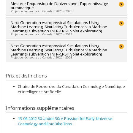
Programmes de subvention :
PVXXXXXX-(NC) Établissement
Chercheur principal :
Mesurer l’expansion de l’Univers avec l’apprentissage
Laurence Perreault-Levasseur
de la relève professorale
automatique
Sources de financement :
SPIIE/Secrétariat des programmes
Projet de recherche au Canada / 2020 - 2023
interorganismes à l’intention des établissements
Programmes de subvention :
PVXXXXXX-Fonds d'excellence
Chercheur principal :
Next-Generation Astrophysical Simulations Using
Laurence Perreault-Levasseur
en recherche Apogée Canada/Bourse
Machine Learning: Simulating Turbulence via Machine
Sources de financement :
SPIIE/Secrétariat des programmes
Learning (subvention FNFR-CRSH volet exploration)
interorganismes à l’intention des établissements
Projet de recherche au Canada / 2020 - 2023
Programmes de subvention :
PVXXXXXX-Fonds d'excellence
en recherche Apogée Canada/Bourse
Co-chercheurs :
Next-Generation Astrophysical Simulations Using
Marie-Josée Hébert
,
Laurence Perreault-
Machine Learning: Simulating Turbulence via Machine
Levasseur
Learning (subvention FNFR-CRSH volet exploration)
Sources de financement :
CRSH/Conseil de recherches en
Projet de recherche au Canada / 2020 - 2023
sciences humaines du Canada
Programmes de subvention :
PVXXXXXX-Fonds Nouvelles
Chercheur principal :
Adrian C. Liu
frontières en recherche - Exploration
Co-chercheurs :
Laurence Perreault-Levasseur
Prix et distinctions
Sources de financement :
CRSH/Conseil de recherches en
sciences humaines du Canada
Chaire de Recherche du Canada en Cosmologie Numérique
Programmes de subvention :
PVXXXXXX-Fonds Nouvelles
et Intelligence Artificielle
frontières en recherche - Exploration
Informations supplémentaires
13-06-2012 30 Under 30: A Passion for Early-Universe
Cosmology and Epic Bike Trips