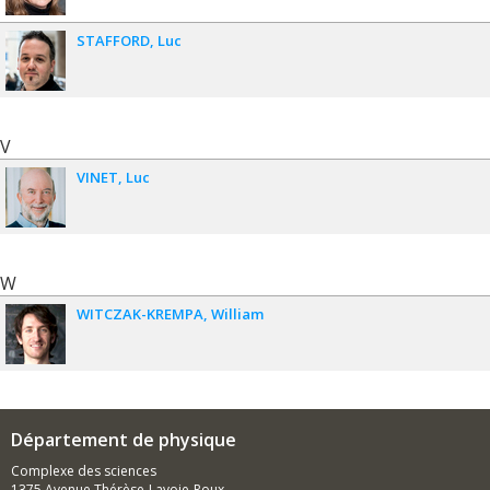
STAFFORD
Luc
V
VINET
Luc
W
WITCZAK-KREMPA
William
Département de physique
Complexe des sciences
1375 Avenue Thérèse-Lavoie-Roux