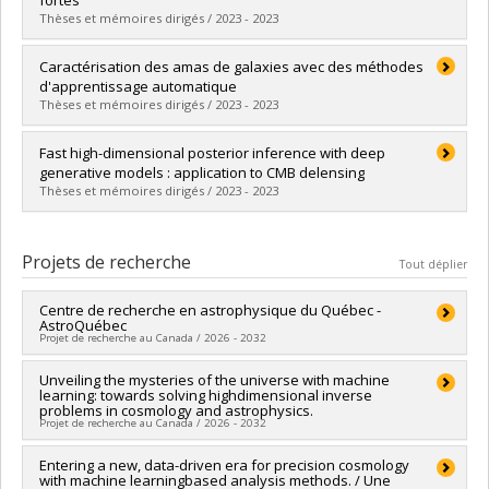
fortes
Lien vers le document dans Papyrus
Thèses et mémoires dirigés / 2023 - 2023
Diplômé(e) :
Campeau-Poirier, Ève
Caractérisation des amas de galaxies avec des méthodes
Cycle :
Maîtrise
d'apprentissage automatique
Diplôme obtenu :
M. Sc.
Thèses et mémoires dirigés / 2023 - 2023
Lien vers le document dans Papyrus
Diplômé(e) :
Sadikov, Maria
Fast high-dimensional posterior inference with deep
Cycle :
Maîtrise
generative models : application to CMB delensing
Diplôme obtenu :
M. Sc.
Thèses et mémoires dirigés / 2023 - 2023
Lien vers le document dans Papyrus
Diplômé(e) :
Sotoudeh, Mohammad-Hadi
Cycle :
Maîtrise
Projets de recherche
Tout déplier
Diplôme obtenu :
M. Sc.
Lien vers le document dans Papyrus
Centre de recherche en astrophysique du Québec -
AstroQuébec
Projet de recherche au Canada / 2026 - 2032
Chercheur principal :
Unveiling the mysteries of the universe with machine
David Lafrenière
learning: towards solving highdimensional inverse
Co-chercheurs :
René Doyon
,
Nicole St-Louis
,
Paul
problems in cosmology and astrophysics.
Charbonneau
,
Julie Hlavacek-Larrondo
,
Patrick Dufour
,
Projet de recherche au Canada / 2026 - 2032
Jonathan Gagné
,
Yashar Hezaveh
,
Laurence Perreault-
Levasseur
,
Pierre-Luc Bacon
,
Kenneth J Ragan
,
Victoria Kaspi
Chercheur principal :
Entering a new, data-driven era for precision cosmology
Laurence Perreault-Levasseur
,
Andrew Cumming
,
Matthew Dobbs
,
tracy Webb
,
Lorne
with machine learningbased analysis methods. / Une
Sources de financement :
CRSNG/Conseil de recherches en