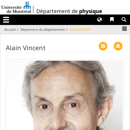
Passer
au
/
Département de
physique
contenu
Langues
Liens 
R
Menu
N
Accueil
Répertoire du département
Alain VINCENT
Vcard
Imp
Alain Vincent