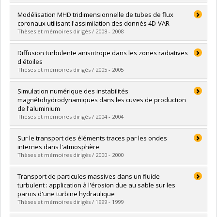
Lien vers le document dans Papyrus
Diplômé(e) :
Munger, David
Modélisation MHD tridimensionnelle de tubes de flux
Cycle :
Doctorat
coronaux utilisant l'assimilation des donnés 4D-VAR
Diplôme obtenu :
Ph. D.
Thèses et mémoires dirigés / 2008 - 2008
Lien vers le document dans Papyrus
Diplômé(e) :
Benslimane, Ali
Diffusion turbulente anisotrope dans les zones radiatives
Cycle :
Maîtrise
d'étoiles
Diplôme obtenu :
M. Sc.
Thèses et mémoires dirigés / 2005 - 2005
Lien vers le document dans Papyrus
Diplômé(e) :
Toqué, Nathalie
Simulation numérique des instabilités
Cycle :
Doctorat
magnétohydrodynamiques dans les cuves de production
Diplôme obtenu :
Ph. D.
de l'aluminium
Lien vers le document dans Papyrus
Thèses et mémoires dirigés / 2004 - 2004
Diplômé(e) :
Munger, David
Sur le transport des éléments traces par les ondes
Cycle :
Maîtrise
internes dans l'atmosphère
Diplôme obtenu :
M. Sc.
Thèses et mémoires dirigés / 2000 - 2000
Lien vers le document dans Papyrus
Diplômé(e) :
Durocher, Sylviane
Transport de particules massives dans un fluide
Cycle :
Maîtrise
turbulent : application à l'érosion due au sable sur les
Diplôme obtenu :
M. Sc.
parois d'une turbine hydraulique
Lien vers le document dans Papyrus
Thèses et mémoires dirigés / 1999 - 1999