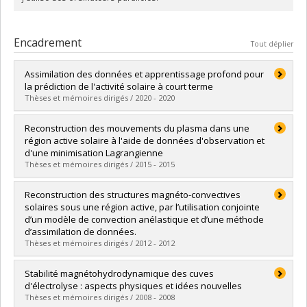
Encadrement
Tout déplier
Assimilation des données et apprentissage profond pour
la prédiction de l'activité solaire à court terme
Thèses et mémoires dirigés / 2020 - 2020
Diplômé(e) :
Tremblay, Benoit
Reconstruction des mouvements du plasma dans une
Cycle :
Doctorat
région active solaire à l'aide de données d'observation et
Diplôme obtenu :
Ph. D.
d'une minimisation Lagrangienne
Lien vers le document dans Papyrus
Thèses et mémoires dirigés / 2015 - 2015
Diplômé(e) :
Tremblay, Benoit
Reconstruction des structures magnéto-convectives
Cycle :
Maîtrise
solaires sous une région active, par l’utilisation conjointe
Diplôme obtenu :
M. Sc.
d’un modèle de convection anélastique et d’une méthode
Lien vers le document dans Papyrus
d’assimilation de données.
Thèses et mémoires dirigés / 2012 - 2012
Diplômé(e) :
Pirot, Dorian
Stabilité magnétohydrodynamique des cuves
Cycle :
Maîtrise
d'électrolyse : aspects physiques et idées nouvelles
Diplôme obtenu :
M. Sc.
Thèses et mémoires dirigés / 2008 - 2008