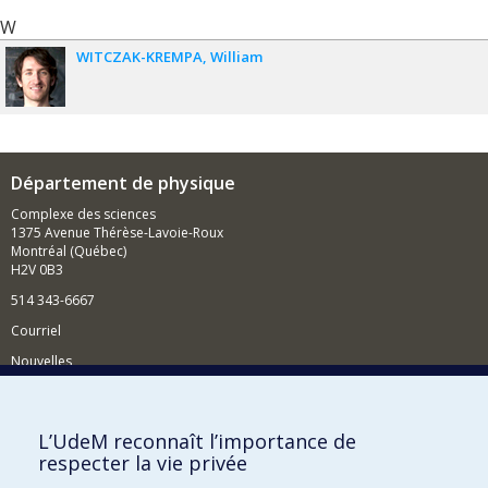
W
WITCZAK-KREMPA
William
Département de physique
Complexe des sciences
1375 Avenue Thérèse-Lavoie-Roux
Montréal (Québec)
H2V 0B3
514 343-6667
Courriel
Nouvelles
Activités
Comment soutenir le Département?
L’UdeM reconnaît l’importance de
respecter la vie privée
BESOIN D'AIDE?