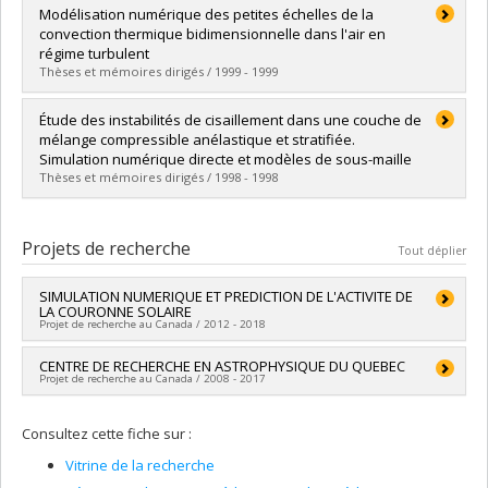
Diplômé(e) :
Bergeron, Stephen
Modélisation numérique des petites échelles de la
Cycle :
Doctorat
convection thermique bidimensionnelle dans l'air en
Diplôme obtenu :
Ph. D.
régime turbulent
Lien vers le document dans Papyrus
Thèses et mémoires dirigés / 1999 - 1999
Diplômé(e) :
Cantin, Noä Mathieu
Étude des instabilités de cisaillement dans une couche de
Cycle :
Maîtrise
mélange compressible anélastique et stratifiée.
Diplôme obtenu :
M. Sc.
Simulation numérique directe et modèles de sous-maille
Lien vers le document dans Papyrus
Thèses et mémoires dirigés / 1998 - 1998
Diplômé(e) :
Weill, Daniel
Cycle :
Maîtrise
Projets de recherche
Tout déplier
Diplôme obtenu :
M. Sc.
Lien vers le document dans Papyrus
SIMULATION NUMERIQUE ET PREDICTION DE L'ACTIVITE DE
LA COURONNE SOLAIRE
Projet de recherche au Canada / 2012 - 2018
Chercheur principal :
CENTRE DE RECHERCHE EN ASTROPHYSIQUE DU QUEBEC
Alain Vincent
Projet de recherche au Canada / 2008 - 2017
Sources de financement :
CRSNG/Conseil de recherches en
sciences naturelles et génie du Canada (CRSNG)
Chercheur principal :
Pierre Bergeron
Programmes de subvention :
PVX20965-(RGP) Programme de
Consultez cette fiche sur :
Co-chercheurs :
Gilles Fontaine
,
Claude Carignan
,
Pierre
subvention à la découverte individuelle ou de groupe
Bastien
,
Anthony F. J. Moffat
,
Alain Vincent
,
Georges Michaud
Vitrine de la recherche
,
René Racine (In memoriam)
,
Serge Demers
,
René Doyon
,