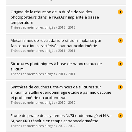
Lien vers le document dans Papyrus
Diplômé(e) :
Guihard, Matthieu
Origine de la réduction de la durée de vie des
Cycle :
Doctorat
photoporteurs dans le InGaAsP implanté à basse
Diplôme obtenu :
Ph. D.
température
Lien vers le document dans Papyrus
Thèses et mémoires dirigés / 2016 - 2016
Diplômé(e) :
Vincent, Louis
Mécanismes de recuit dans le silicium implanté par
Cycle :
Maîtrise
faisceau d’ion caractérisés par nanocalorimétrie
Diplôme obtenu :
M. Sc.
Thèses et mémoires dirigés / 2011 - 2011
Lien vers le document dans Papyrus
Diplômé(e) :
Anahory, Yonathan
Structures photoniques à base de nanocristaux de
Cycle :
Doctorat
silicium
Diplôme obtenu :
Ph. D.
Thèses et mémoires dirigés / 2011 - 2011
Lien vers le document dans Papyrus
Diplômé(e) :
Bibeau-Delisle, Alexandre
Synthèse de couches ultra-minces de siliciures sur
Cycle :
Maîtrise
silicium cristallin et endommagé étudiée par microscopie
Diplôme obtenu :
M. Sc.
et profilométrie en profondeur
Lien vers le document dans Papyrus
Thèses et mémoires dirigés / 2010 - 2010
Diplômé(e) :
Turcotte-Tremblay, Pierre
Étude de phase des systèmes Ni/Si-endommagé et Ni/a-
Cycle :
Maîtrise
Si, par XRD résolue en temps et nanocalorimétrie
Diplôme obtenu :
M. Sc.
Thèses et mémoires dirigés / 2009 - 2009
Lien vers le document dans Papyrus