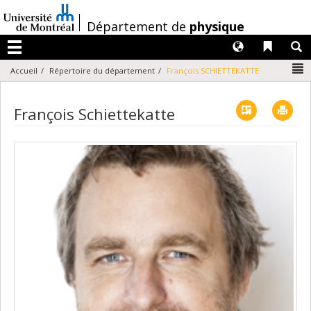
Passer
au
/
Département de
physique
contenu
Langues
Liens 
R
Menu
N
Accueil
Répertoire du département
François SCHIETTEKATTE
Vcard
Imp
François Schiettekatte