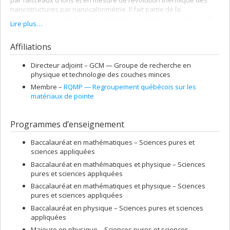
par faisceaux d'ions et en mesure de l’évolution thermique des
nanostructures par nanocalorimétrie. Il fait partie de la
Collaboration scientifique des détecteurs d'ondes graviationnelles
Lire plus…
LIGO dont son groupe travaille à rendre les miroirs plus silencieux
(ou moins bruillants).
Affiliations
Directeur adjoint –
GCM — Groupe de recherche en
physique et technologie des couches minces
Membre –
RQMP — Regroupement québécois sur les
matériaux de pointe
Programmes d’enseignement
Baccalauréat en mathématiques – Sciences pures et
sciences appliquées
Baccalauréat en mathématiques et physique – Sciences
pures et sciences appliquées
Baccalauréat en mathématiques et physique – Sciences
pures et sciences appliquées
Baccalauréat en physique – Sciences pures et sciences
appliquées
Majeure en physique – Sciences pures et sciences