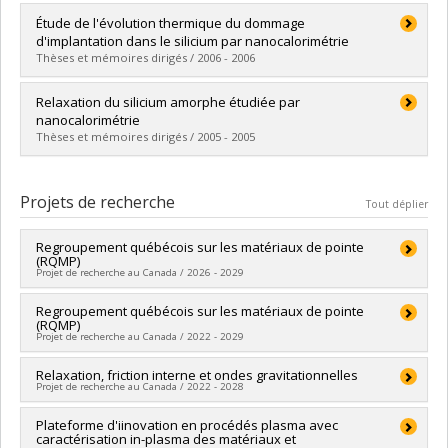
Diplômé(e) :
Guihard, Matthieu
Étude de l'évolution thermique du dommage
Cycle :
Maîtrise
d'implantation dans le silicium par nanocalorimétrie
Diplôme obtenu :
M. Sc.
Thèses et mémoires dirigés / 2006 - 2006
Lien vers le document dans Papyrus
Diplômé(e) :
Karmouch, Rachid
Relaxation du silicium amorphe étudiée par
Cycle :
Doctorat
nanocalorimétrie
Diplôme obtenu :
Ph. D.
Thèses et mémoires dirigés / 2005 - 2005
Lien vers le document dans Papyrus
Diplômé(e) :
Mercure, Jean-François
Cycle :
Maîtrise
Projets de recherche
Tout déplier
Diplôme obtenu :
M. Sc.
Lien vers le document dans Papyrus
Regroupement québécois sur les matériaux de pointe
(RQMP)
Projet de recherche au Canada / 2026 - 2029
Chercheur principal :
Regroupement québécois sur les matériaux de pointe
Delphine Bouilly
(RQMP)
Co-chercheurs :
Christian Reber
,
Sjoerd Roorda
,
Michel Côté
,
Projet de recherche au Canada / 2022 - 2029
Richard Leonelli
,
Normand Mousseau
,
François Schiettekatte
,
Antonella Badia
,
Richard Martel
,
Andrea Bianchi
,
Patrick
Chercheur principal :
Relaxation, friction interne et ondes gravitationnelles
François Schiettekatte
Fournier
,
Jean-François Masson
,
Luc Stafford
,
William
Projet de recherche au Canada / 2022 - 2028
Co-chercheurs :
Christian Reber
,
Sjoerd Roorda
,
Michel Côté
,
Witczak-Krempa
,
Ahmad Hamdan
,
Nikolay Kornienko
,
Richard Leonelli
,
Normand Mousseau
,
Antonella Badia
,
Audrey Laventure
,
Philippe St-Jean
,
David Sénéchal
,
Nikolas
Chercheur principal :
Plateforme d'iinovation en procédés plasma avec
François Schiettekatte
Richard Martel
,
Andrea Bianchi
,
Jean-François Masson
,
Luc
Provatas
,
Louis L. Taillefer
,
Clara Santato
,
Fabio Cicoira
,
caractérisation in-plasma des matériaux et
Sources de financement :
CRSNG/Conseil de recherches en
Stafford
,
William Witczak-Krempa
,
Delphine Bouilly
,
Ahmad