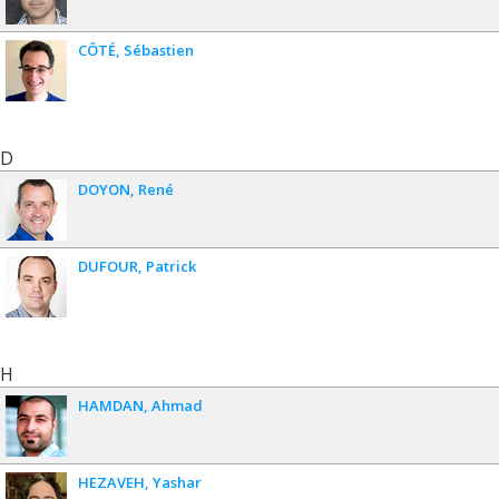
CÔTÉ
Sébastien
D
DOYON
René
DUFOUR
Patrick
H
HAMDAN
Ahmad
HEZAVEH
Yashar