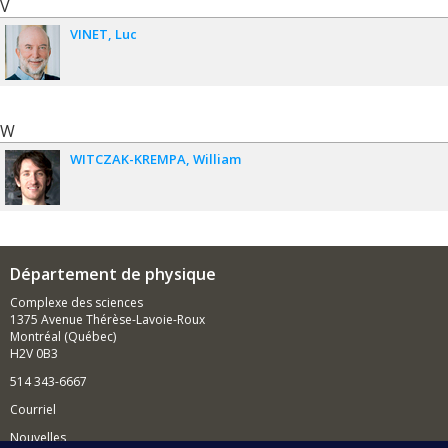
V
VINET
Luc
W
WITCZAK-KREMPA
William
Département de physique
Complexe des sciences
1375 Avenue Thérèse-Lavoie-Roux
Montréal (Québec)
H2V 0B3
514 343-6667
Courriel
Nouvelles