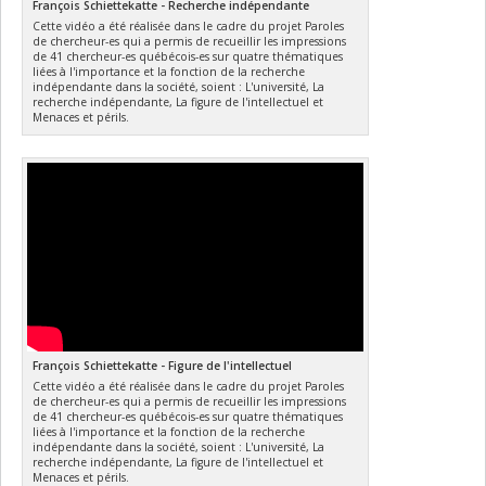
series
, Vol. 2326 (IOP Publishing, 2022), 012020.
François Schiettekatte - Recherche indépendante
Cette vidéo a été réalisée dans le cadre du projet Paroles
116. M. Abernathy, A. Amato, A. Ananyeva, S. Angelova, B.
de chercheur-es qui a permis de recueillir les impressions
Baloukas, R. Bassiri, G. Billingsley, R. Birney, G. Cagnoli, M.
de 41 chercheur-es québécois-es sur quatre thématiques
Canepa, M. Coulon, J. Degallaix, A. Di Michele, M. A. Fazio, M. M.
liées à l'importance et la fonction de la recherche
indépendante dans la société, soient : L'université, La
Fejer, D. Forest, C. Gier, M. Granata, A. M. Gretarsson, E. M.
recherche indépendante, La figure de l'intellectuel et
Gretarsson, E. Gustafson, E. J. Hough, M. Irving,
É. Lalande
,
C.
Menaces et périls.
Lévesque
,
A. W. Lussier
, A. Markosyan, I. W. Martin, L.
Martinu, B. Maynard, C. S. Menoni, C. Michel, P. G. Murray, C.
Osthelder, S. Penn, L. Pinard, K. Prasai, S. Reid, R. Robie, S.
Rowan, B. Sassolas, F. Schiettekatte,
R. Shink
, S. Tait, J. Teillon,
G. Vajente,
M. Ward
, L. Yang,
Exploration of co-sputtered Ta
O
–
2
5
ZrO
thin films for gravitational-wave detectors
,
Class. Quant.
2
Grav.
38
, 195021 (2021)
.
115.
É. Lalande
,
A. W. Lussier
,
C. Lévesque
,
M. Ward
, B.
Baloukas, L. Martinu, G. Vajente, G. Billingsley, A. Ananyeva, R.
Bassiri, M. M. Fejer, F. Schiettekatte,
Zirconia-titania-doped
tantala optical
coatings for low mechanical loss Bragg mirrors
,
J.
Vac. Sci. Technol. A
39
, 043416 (2021)
.
François Schiettekatte - Figure de l'intellectuel
113.
H. Nozard
, F. Schiettekatte,
Arrhenius behavior of
Cette vidéo a été réalisée dans le cadre du projet Paroles
de chercheur-es qui a permis de recueillir les impressions
crystallization at up to 184 000 K/s in Ge
Sb
Te
thin films
,
AIP Adv.
2
2
5
de 41 chercheur-es québécois-es sur quatre thématiques
11
, 085226 (2021)
.
liées à l'importance et la fonction de la recherche
indépendante dans la société, soient : L'université, La
112. F. Schiettekatte,
Energy conservation strategies for electric
recherche indépendante, La figure de l'intellectuel et
vehicles on hills
,
Am. J. Phys
89
, 1018–1025
(2021)
.
Menaces et périls.