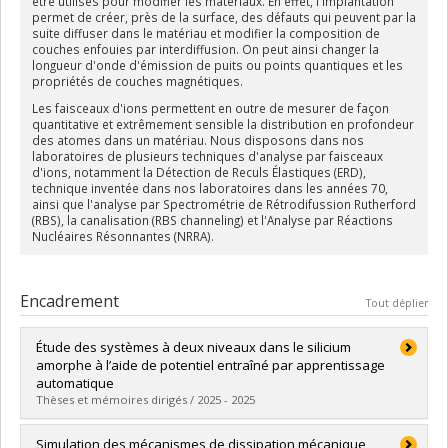
être utilisés pour modifier les matériaux. En effet, l'implantation
permet de créer, près de la surface, des défauts qui peuvent par la
suite diffuser dans le matériau et modifier la composition de
couches enfouies par interdiffusion. On peut ainsi changer la
longueur d'onde d'émission de puits ou points quantiques et les
propriétés de couches magnétiques.
Les faisceaux d'ions permettent en outre de mesurer de façon
quantitative et extrêmement sensible la distribution en profondeur
des atomes dans un matériau. Nous disposons dans nos
laboratoires de plusieurs techniques d'analyse par faisceaux
d'ions, notamment la Détection de Reculs Élastiques (ERD),
technique inventée dans nos laboratoires dans les années 70,
ainsi que l'analyse par Spectrométrie de Rétrodifussion Rutherford
(RBS), la canalisation (RBS channeling) et l'Analyse par Réactions
Nucléaires Résonnantes (NRRA).
Encadrement
Tout déplier
Étude des systèmes à deux niveaux dans le silicium
amorphe à l’aide de potentiel entraîné par apprentissage
automatique
Thèses et mémoires dirigés / 2025 - 2025
Diplômé(e) :
Girard, Renaude
Simulation des mécanismes de dissipation mécanique