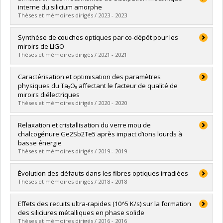
Cycle :
Maîtrise
interne du silicium amorphe
Diplôme obtenu :
M. Sc.
Thèses et mémoires dirigés / 2023 - 2023
Lien vers le document dans Papyrus
Diplômé(e) :
Lévesque, Carl
Synthèse de couches optiques par co-dépôt pour les
Cycle :
Maîtrise
miroirs de LIGO
Diplôme obtenu :
M. Sc.
Thèses et mémoires dirigés / 2021 - 2021
Lien vers le document dans Papyrus
Diplômé(e) :
Lalande, Émile
Caractérisation et optimisation des paramètres
Cycle :
Maîtrise
physiques du Ta₂O₅ affectant le facteur de qualité de
Diplôme obtenu :
M. Sc.
miroirs diélectriques
Lien vers le document dans Papyrus
Thèses et mémoires dirigés / 2020 - 2020
Diplômé(e) :
Shink, Rosalie
Relaxation et cristallisation du verre mou de
Cycle :
Maîtrise
chalcogénure Ge2Sb2Te5 après impact d’ions lourds à
Diplôme obtenu :
M. Sc.
basse énergie
Lien vers le document dans Papyrus
Thèses et mémoires dirigés / 2019 - 2019
Diplômé(e) :
Nozard, Hantz
Évolution des défauts dans les fibres optiques irradiées
Cycle :
Maîtrise
Thèses et mémoires dirigés / 2018 - 2018
Diplôme obtenu :
M. Sc.
Lien vers le document dans Papyrus
Diplômé(e) :
Laplante, Caroline
Effets des recuits ultra-rapides (10^5 K/s) sur la formation
Cycle :
Maîtrise
des siliciures métalliques en phase solide
Diplôme obtenu :
M. Sc.
Thèses et mémoires dirigés / 2016 - 2016