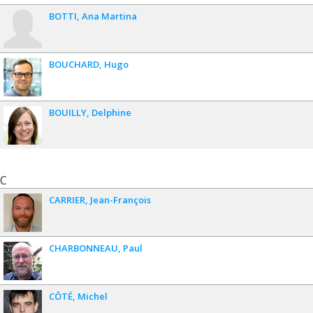
Asselin
, B. Baloukas, R. Bassiri, G. Billings- ley, M. M. Fejer, D.
BOTTI
Ana Martina
Gibson,
L. J. Godbout
, E. Gustafson, A. Heptonstall, J. Hough,
S. MacFoy, A. Markosyan, I. W. Martin, L. Martinu, P. G. Murray,
S. Penn, S. Roorda, S. Rowan, F. Schiettekatte,
R. Shink
, C.
Torrie, D. Vine, S. Reid, R. X. Adhikari,
Effect of elevated substrate
BOUCHARD
Hugo
temperature deposition on the mechanical losses in tantala thin film
coatings
,
Class. Quant. Grav.
35
, 075001 (2018)
.
101. J. Wang, S. H. Y. Huang, C. Herrmann, S. A. Scott, F.
BOUILLY
Delphine
Schiettekatte, K. L. Kavanagh,
Focussed
helium
ion channeling
through Si nanomembranes
,
J. Vac. Sci. Technol. B
36
, 021203
(2018)
.
C
CARRIER
Jean-François
CHARBONNEAU
Paul
CÔTÉ
Michel