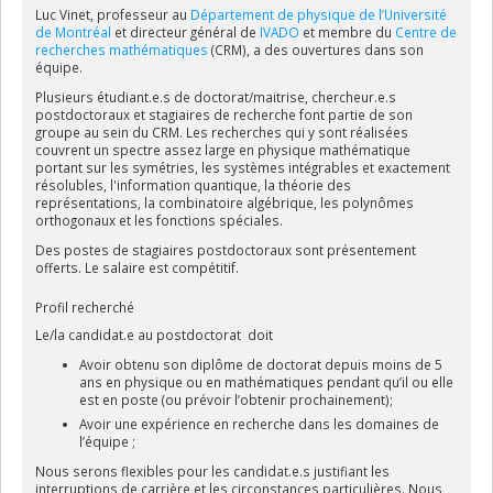
MIT, il a décroché un poste de professeur adjoint au Département
Luc Vinet, professeur au
Département de physique de l’Université
de physique de l’Université de Montréal au début des années
de Montréal
et directeur général de
IVADO
et membre du
Centre de
1980, obtenant sa titularisation en 1992. Sa recherche porte
recherches mathématiques
(CRM), a des ouvertures dans son
principalement sur la solution exacte à des modèles physiques par
équipe.
l’étude des symétries et de leurs descriptions en termes de
Plusieurs étudiant.e.s de doctorat/maitrise, chercheur.e.s
structures algébriques. Le prof. Vinet a apporté de nombreuses
postdoctoraux et stagiaires de recherche font partie de son
contributions majeures à différentes sphères de la physique
groupe au sein du CRM. Les recherches qui y sont réalisées
théorique et des mathématiques. L’excellence de celles-ci a été
couvrent un spectre assez large en physique mathématique
soulignée, entre autres, par l’Association canadienne des
portant sur les symétries, les systèmes intégrables et exactement
physiciens et physiciennes (ACP), qui lui a décerné le Prix ACP-CRM
résolubles, l'information quantique, la théorie des
de physique théorique et mathématique en 2012.
représentations, la combinatoire algébrique, les polynômes
orthogonaux et les fonctions spéciales.
En raison de son parcours exceptionnel, le prof. Vinet compte à
son actif un large éventail de distinctions, tant nationales
Des postes de stagiaires postdoctoraux sont présentement
offerts
. Le salaire est compétitif.
qu’internationales. Il est notamment titulaire d’un doctorat
honorifique (2006) de l’Université Claude-Bernard (Lyon, France). En
Profil recherché
2009, le Gouvernement du Québec lui a remis le prestigieux Prix
Armand-Frappier. Il a ensuite été reçu officier de l’Ordre du Québec
Le/la candidat.e au postdoctorat doit
(2017), membre de la Société royale du Canada (2018) et nommé
Avoir obtenu son diplôme de doctorat depuis moins de 5
membre de l’Ordre du Canada (2021) . Enfin, en 2022, il a reçu le Prix
ans en physique ou en mathématiques pendant qu’il ou elle
ACFAS Urgel Archambault, la plus récente mais certainement pas la
est en poste (ou prévoir l’obtenir prochainement);
dernière au sein d’une longue liste de reconnaissances.
Avoir une expérience en recherche dans les domaines de
l’équipe ;
Nous serons flexibles pour les candidat.e.s justifiant les
interruptions de carrière et les circonstances particulières. Nous