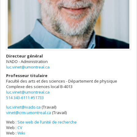
Directeur général
IVADO - Administration
luc.vinet@umontreal.ca
Professeur titulaire
Faculté des arts et des sciences - Département de physique
Complexe des sciences
local B-4013
luc.vinet@umontreal.ca
514 343-6111 #51733
luc.vinet@ivado.ca
(Travail)
Courriels
vinet@crm.umontreal.ca
(Travail)
Web :
Site web de l’unité de recherche
Web :
CV
Web :
Wiki