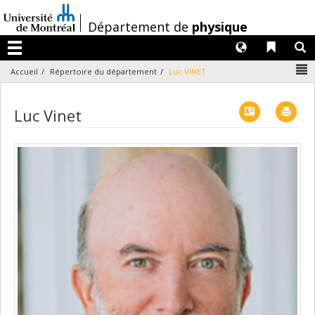
Passer
au
/
Département de
physique
contenu
Langues
Liens 
R
Menu
N
Accueil
Répertoire du département
Luc VINET
Vcard
Imp
Luc Vinet