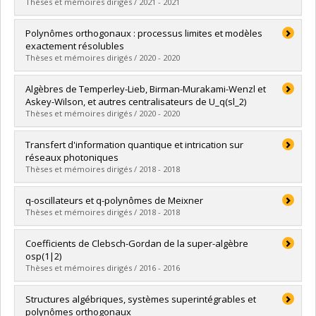
Diplôme obtenu :
M. Sc.
Thèses et mémoires dirigés / 2021 - 2021
A. Harrow, M.Christandl, G. Chiribella, L. Vinet, Quantum
Lien vers le document dans Papyrus
Information and Representation Theory, Session du
Diplômé(e) :
Bergeron, Geoffroy
Polynômes orthogonaux : processus limites et modèles
29th International Colloquium on Group Theoretical
Cycle :
Doctorat
exactement résolubles
Methods In Physics, Tianjin, Août 2012;
Diplôme obtenu :
Ph. D.
Thèses et mémoires dirigés / 2020 - 2020
E. Farhi, L. Vinet, School on Quantum Information,
Lien vers le document dans Papyrus
African Institute for Mathematical Sciences (AIMS), Cape
Diplômé(e) :
Lemay, Jean-Michel
Algèbres de Temperley-Lieb, Birman-Murakami-Wenzl et
Town, Juin 2012;
Cycle :
Doctorat
Askey-Wilson, et autres centralisateurs de U_q(sl_2)
Y. Saint-Aubin, L. Vinet, Session spéciale en physique
Diplôme obtenu :
Ph. D.
Thèses et mémoires dirigés / 2020 - 2020
mathématique, Réunion annuelle d’été de la Société
Lien vers le document dans Papyrus
Mathématiquedu Canada, Régina, Juin 2012.
Diplômé(e) :
Zaimi, Meri
Transfert d'information quantique et intrication sur
Cycle :
Maîtrise
réseaux photoniques
Diplôme obtenu :
M. Sc.
Thèses et mémoires dirigés / 2018 - 2018
Lien vers le document dans Papyrus
Diplômé(e) :
Bossé, Éric-Olivier
q-oscillateurs et q-polynômes de Meixner
Cycle :
Maîtrise
Thèses et mémoires dirigés / 2018 - 2018
Diplôme obtenu :
M. Sc.
Lien vers le document dans Papyrus
Diplômé(e) :
Gaboriaud, Julien
Coefficients de Clebsch-Gordan de la super-algèbre
Cycle :
Maîtrise
osp(1|2)
Diplôme obtenu :
M. Sc.
Thèses et mémoires dirigés / 2016 - 2016
Lien vers le document dans Papyrus
Diplômé(e) :
Bergeron, Geoffroy
Structures algébriques, systèmes superintégrables et
Cycle :
Maîtrise
polynômes orthogonaux