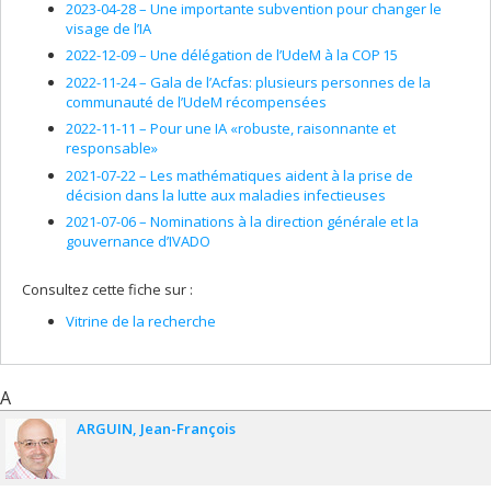
Groups in q-Special Function Theory in "
Quantum Groups,
2023-04-28 –
Une importante subvention pour changer le
Integrable Models and Statistical Systems
", J. Letourneux, L.
visage de l’IA
Vinet Eds., World Scientific, Singapore, pp. 83-93, (1993).
2022-12-09 –
Une délégation de l’UdeM à la COP 15
R. Floreanini, J. LeTourneux, L. Vinet, Polynomials of a Discrete
2022-11-24 –
Gala de l’Acfas: plusieurs personnes de la
Variable and Quantum Mechanics in "Quantum Groups,
communauté de l’UdeM récompensées
Integrable Models and Statistical Systems", J. LeTourneux, L.
2022-11-11 –
Pour une IA «robuste, raisonnante et
Vinet Eds., World Scientific, Singapore, pp. 94-104, (1993).
responsable»
D. Levi, L. Vinet, P.Winternitz, Symmetries of a Classical Chern-
2021-07-22 –
Les mathématiques aident à la prise de
Simmons Theory, in "
Quantum Groups, Integrable Models
décision dans la lutte aux maladies infectieuses
and Statistical Systems
", J. LeTourneux, L. Vinet Eds., World
2021-07-06 –
Nominations à la direction générale et la
Scientific, Singapore, pp. 148-158, (1993).
gouvernance d’IVADO
R. Floreanini, L. Vinet,
Quantum Algebras and Quantum
Groups in q-Special Function Theory
in "Integrable Systems,
Consultez cette fiche sur :
Quantum Groups, and Quantum Field Theories", L.A. Ibort and
M.-A. Rodriguez Eds., NATO ASI series, Kluwer Academic
Vitrine de la recherche
Publishers, pp. 83-94, (1993).
R. Floreanini, L. Vinet, Quantum Algebras, Quantum Groups
and q-Special Functions in the Proceedings of the "XIX
A
International Colloquium on Group Theoretical Methods in
Physics", J. Mateos-Guilante, M.A. del Olmo and M. Santander
ARGUIN
Jean-François
Eds., Anales de Fisica, Monografias, CIEMAT, vol. I, pp. 210-214,
(1993).