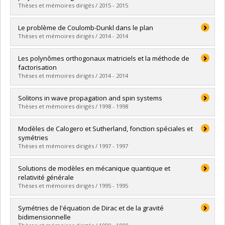
Diplôme obtenu :
M. Sc.
Thèses et mémoires dirigés / 2015 - 2015
Lien vers le document dans Papyrus
Diplômé(e) :
Genest, Vincent
Le problème de Coulomb-Dunkl dans le plan
Cycle :
Doctorat
Thèses et mémoires dirigés / 2014 - 2014
Diplôme obtenu :
Ph. D.
Lien vers le document dans Papyrus
Diplômé(e) :
Lapointe, Andréanne
Les polynômes orthogonaux matriciels et la méthode de
Cycle :
Maîtrise
factorisation
Diplôme obtenu :
M. Sc.
Thèses et mémoires dirigés / 2014 - 2014
Lien vers le document dans Papyrus
Diplômé(e) :
Greavu, Cristina
Solitons in wave propagation and spin systems
Cycle :
Maîtrise
Thèses et mémoires dirigés / 1998 - 1998
Diplôme obtenu :
M. Sc.
Lien vers le document dans Papyrus
Diplômé(e) :
Loutsenko, Igor
Modèles de Calogero et Sutherland, fonction spéciales et
Cycle :
Doctorat
symétries
Diplôme obtenu :
Ph. D.
Thèses et mémoires dirigés / 1997 - 1997
Lien vers le document dans Papyrus
Diplômé(e) :
Lapointe, Luc
Solutions de modèles en mécanique quantique et
Cycle :
Doctorat
relativité générale
Diplôme obtenu :
Ph. D.
Thèses et mémoires dirigés / 1995 - 1995
Lien vers le document dans Papyrus
Diplômé(e) :
Létourneau, Pascal
Symétries de l'équation de Dirac et de la gravité
Cycle :
Maîtrise
bidimensionnelle