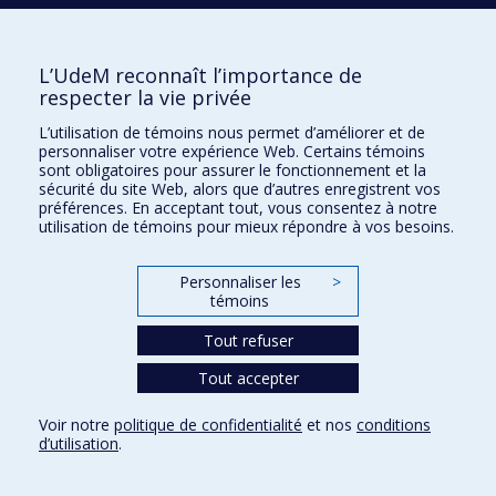
MOUSSEAU
Normand
L’UdeM reconnaît l’importance de
respecter la vie privée
N
L’utilisation de témoins nous permet d’améliorer et de
NADEAU
Daniel
personnaliser votre expérience Web. Certains témoins
sont obligatoires pour assurer le fonctionnement et la
sécurité du site Web, alors que d’autres enregistrent vos
préférences. En acceptant tout, vous consentez à notre
utilisation de témoins pour mieux répondre à vos besoins.
P
Personnaliser les
>
PARANJAPE
Manu
témoins
Tout refuser
PERREAULT-LEVASSEUR
Laurence
Tout accepter
Voir notre
politique de confidentialité
et nos
conditions
d’utilisation
.
R