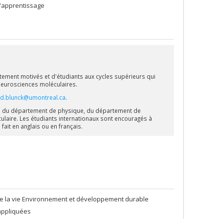
l'apprentissage
ement motivés et d'étudiants aux cycles supérieurs qui
 neurosciences moléculaires.
rd.blunck@umontreal.ca
.
s
du département de physique, du département de
laire. Les étudiants internationaux sont encouragés à
ait en anglais ou en français.
de la vie Environnement et développement durable
appliquées