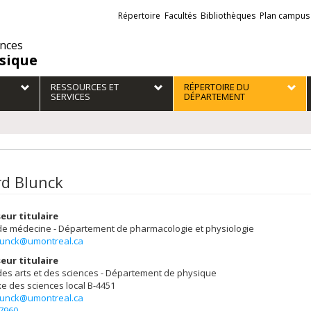
Liens
Répertoire
Facultés
Bibliothèques
Plan campus
externes
ences
sique
RESSOURCES ET
RÉPERTOIRE DU
SERVICES
DÉPARTEMENT
rd Blunck
eur titulaire
 de médecine - Département de pharmacologie et physiologie
blunck@umontreal.ca
eur titulaire
des arts et des sciences - Département de physique
e des sciences
local B-4451
blunck@umontreal.ca
-7960