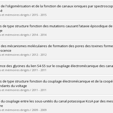
vers le document dans Papyrus
mé(e) :
Faure, Elise
 de l'oligomérisation et de la fonction de canaux ioniques par spectroscop
 :
Doctorat
sé
ôme obtenu :
Ph. D.
 et mémoires dirigés / 2015 - 2015
vers le document dans Papyrus
mé(e) :
McGuire, Hugo
s de type structure fonction des mutations causant l’ataxie épisodique d
 :
Doctorat
ge
ôme obtenu :
Ph. D.
 et mémoires dirigés / 2014 - 2014
vers le document dans Papyrus
mé(e) :
Petitjean, Dimitri
 des mécanismes moléculaires de formation des pores des toxines forme
 :
Maîtrise
escence
ôme obtenu :
M. Sc.
 et mémoires dirigés / 2012 - 2012
vers le document dans Papyrus
mé(e) :
Groulx, Nicolas
ence des glycines du lien S4-S5 sur le couplage électromécanique des ca
 :
Doctorat
 et mémoires dirigés / 2011 - 2011
ôme obtenu :
Ph. D.
vers le document dans Papyrus
mé(e) :
Barreto, Sandra
s de type structure fonction du couplage électromécanique et de la coopé
 :
Maîtrise
dants du voltage
ôme obtenu :
M. Sc.
 et mémoires dirigés / 2011 - 2011
vers le document dans Papyrus
mé(e) :
Haddad, Georges A.
 du couplage entre les sous-unités du canal potassique KcsA par des me
 :
Maîtrise
ire
ôme obtenu :
M. Sc.
 et mémoires dirigés / 2009 - 2009