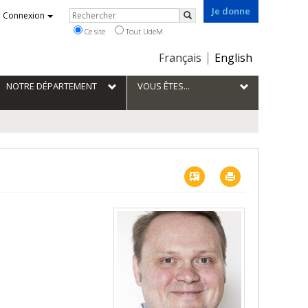
Je donne
Rechercher
Connexion
Rechercher
Ce site
Tout UdeM
Choix
Français
English
de
la
NOTRE DÉPARTEMENT
VOUS ÊTES...
langue
Vcard
Imprimer