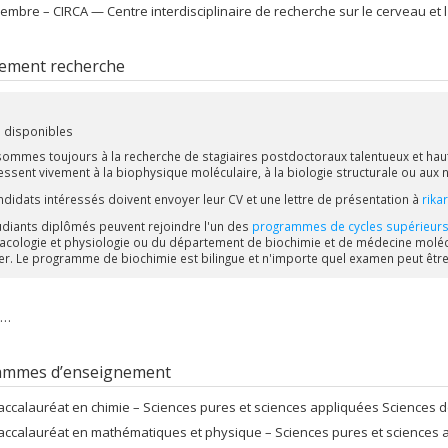
embre –
CIRCA — Centre interdisciplinaire de recherche sur le cerveau et 
ement recherche
 disponibles
ommes toujours à la recherche de stagiaires postdoctoraux talentueux et haut
ressent vivement à la biophysique moléculaire, à la biologie structurale ou aux
ndidats intéressés doivent envoyer leur CV et une lettre de présentation à
rika
udiants diplômés peuvent rejoindre l'un des
programmes de cycles supérieur
cologie et physiologie ou du département de biochimie et de médecine molécu
er. Le programme de biochimie est bilingue et n'importe quel examen peut être f
s…
ammes d’enseignement
accalauréat en chimie – Sciences pures et sciences appliquées Sciences 
accalauréat en mathématiques et physique – Sciences pures et sciences 