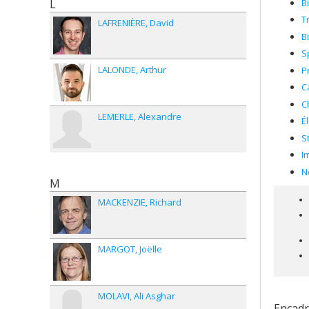
B
L
T
LAFRENIÈRE
David
B
S
LALONDE
Arthur
P
C
C
LEMERLE
Alexandre
É
S
I
N
M
MACKENZIE
Richard
MARGOT
Joëlle
MOLAVI
Ali Asghar
Encad