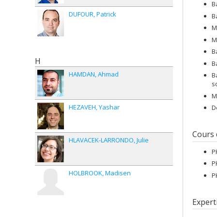
B
DUFOUR
Patrick
B
M
M
B
H
B
HAMDAN
Ahmad
B
s
M
HEZAVEH
Yashar
D
Cours
HLAVACEK-LARRONDO
Julie
P
P
HOLBROOK
Madisen
P
Expert