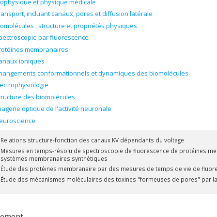
iophysique et physique médicale
ransport, incluant canaux, pores et diffusion latérale
iomolécules : structure et propriétés physiques
pectroscopie par fluorescence
rotéines membranaires
anaux ioniques
hangements conformationnels et dynamiques des biomolécules
lectrophysiologie
tructure des biomolécules
magerie optique de l'activité neuronale
euroscience
Relations structure-fonction des canaux KV dépendants du voltage
Mesures en temps-résolu de spectroscopie de fluorescence de protéines memb
systèmes membranaires synthétiques
Étude des protéines membranaire par des mesures de temps de vie de fluor
Étude des mécanismes moléculaires des toxines "formeuses de pores" par la
rement