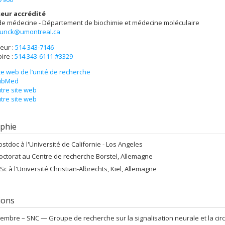
eur accrédité
 de médecine - Département de biochimie et médecine moléculaire
blunck@umontreal.ca
eur :
514 343-7146
ire :
514 343-6111 #3329
te web de l’unité de recherche
ubMed
tre site web
tre site web
phie
ostdoc à l'Université de Californie - Los Angeles
octorat au Centre de recherche Borstel, Allemagne
Sc à l'Université Christian-Albrechts, Kiel, Allemagne
tions
embre –
SNC — Groupe de recherche sur la signalisation neurale et la circ