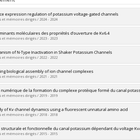
ce expression regulation of potassium voltage-gated channels
 et mémoires dirigés / 2024 - 2024
mé(e) :
Shafia, Zerghona
minants moléculaires des propriétés d’ouverture de Kv6.4
 :
Maîtrise
 et mémoires dirigés / 2023 - 2023
ôme obtenu :
M. Sc.
vers le document dans Papyrus
mé(e) :
Lacroix, Gabriel
nism of N-Type Inactivation in Shaker Potassium Channels
 :
Maîtrise
 et mémoires dirigés / 2022 - 2022
ôme obtenu :
M. Sc.
vers le document dans Papyrus
mé(e) :
Pandey, Roshan
ing biological assembly of ion channel complexes
 :
Doctorat
 et mémoires dirigés / 2021 - 2021
ôme obtenu :
Ph. D.
vers le document dans Papyrus
mé(e) :
Moeller, Lena
 numérique de la formation du complexe protéique formé du canal potass
 :
Doctorat
 et mémoires dirigés / 2019 - 2019
ôme obtenu :
Ph. D.
vers le document dans Papyrus
mé(e) :
Morin, Michaël
dy of Kv channel dynamics using a fluorescent unnatural amino acid
 :
Maîtrise
 et mémoires dirigés / 2018 - 2018
ôme obtenu :
M. Sc.
vers le document dans Papyrus
mé(e) :
Kalstrup, Tanja
 structurale et fonctionnelle du canal potassium dépendant du voltage K
 :
Doctorat
 et mémoires dirigés / 2015 - 2015
ôme obtenu :
Ph. D.