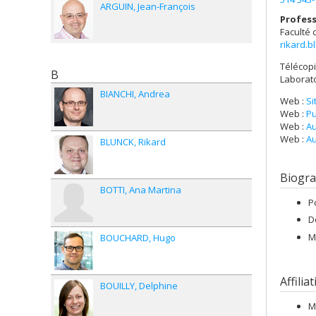
ARGUIN
Jean-François
Profess
Faculté
rikard.
Télécopi
B
Laborato
BIANCHI
Andrea
Web :
Si
Web :
P
Web :
Au
Web :
Au
BLUNCK
Rikard
Biogra
BOTTI
Ana Martina
P
D
M
BOUCHARD
Hugo
Affilia
BOUILLY
Delphine
M