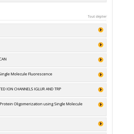
Tout déplier
 et génie du Canada (CRSNG)
ouverte individuelle ou de groupe
ACAN
Single Molecule Fluorescence
alian Government)
ED ION CHANNELS IGLUR AND TRP
 et génie du Canada (CRSNG)
ouverte individuelle ou de groupe
otein Oligomerization using Single Molecule
cluant les subventions de fonctionnement
 et génie du Canada (CRSNG)
 stagiaires postdoctoraux et du personnel de soutien