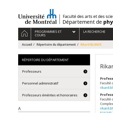
Passer
au
contenu
/
Faculté des arts et des sci
Département de
phy
Navigation
ACCUEIL
PROGRAMMES ET
LA RECHERCHE
principale
COURS
Accueil
Répertoire du département
Rikard BLUNCK
RÉPERTOIRE DU DÉPARTEMENT
Rika
Professeurs
Profess
Faculté
Personnel administratif
rikard.
Profess
Professeurs émérites et honoraires
Faculté 
Complex
A
rikard.
514 343