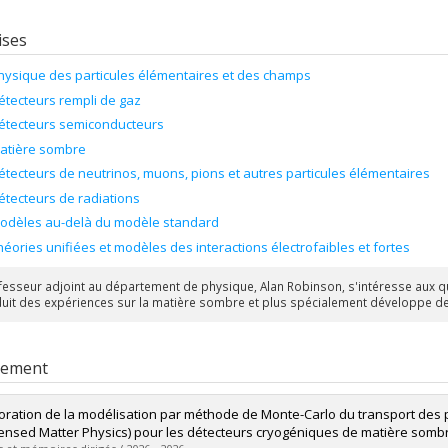
ises
hysique des particules élémentaires et des champs
étecteurs rempli de gaz
étecteurs semiconducteurs
atière sombre
étecteurs de neutrinos, muons, pions et autres particules élémentaires
étecteurs de radiations
odèles au-delà du modèle standard
héories unifiées et modèles des interactions électrofaibles et fortes
fesseur adjoint au département de physique, Alan Robinson, s'intéresse aux que
duit des expériences sur la matière sombre et plus spécialement développe des 
rement
oration de la modélisation par méthode de Monte-Carlo du transport de
nsed Matter Physics) pour les détecteurs cryogéniques de matière somb