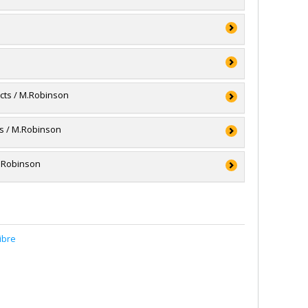
 et génie du Canada (CRSNG)
 et génie du Canada (CRSNG)
 et génie du Canada (CRSNG)
ects / M.Robinson
ts / M.Robinson
’intention des établissements
M.Robinson
gée Canada
’intention des établissements
gée Canada
’intention des établissements
gée Canada
ibre