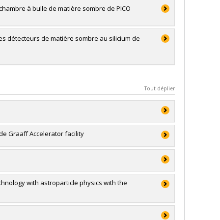
e chambre à bulle de matière sombre de PICO
les détecteurs de matière sombre au silicium de
Tout déplier
e Graaff Accelerator facility
 et génie du Canada (CRSNG)
 et génie du Canada (CRSNG)
nology with astroparticle physics with the
 et génie du Canada (CRSNG)