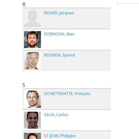
R
RICHER
Jacques
ROBINSON
Alan
ROORDA
Sjoerd
S
SCHIETTEKATTE
François
SILVA
Carlos
ST-JEAN
Philippe