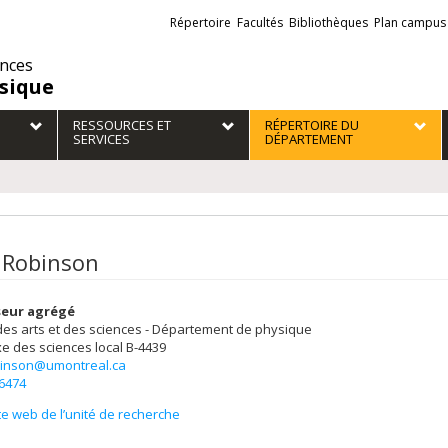
Liens
Répertoire
Facultés
Bibliothèques
Plan campus
externes
ences
sique
RESSOURCES ET
RÉPERTOIRE DU
SERVICES
DÉPARTEMENT
 Robinson
seur agrégé
des arts et des sciences - Département de physique
e des sciences
local B-4439
binson@umontreal.ca
-6474
te web de l’unité de recherche