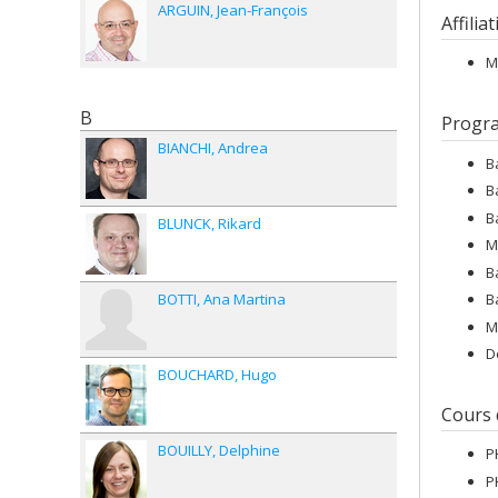
ARGUIN
Jean-François
Affilia
M
B
Progr
BIANCHI
Andrea
B
B
B
BLUNCK
Rikard
M
B
BOTTI
Ana Martina
B
M
D
BOUCHARD
Hugo
Cours
BOUILLY
Delphine
P
P