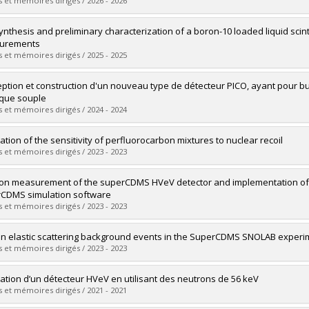
 et mémoires dirigés / 2026 - 2026
mé(e) :
Michaud, Émile
ynthesis and preliminary characterization of a boron-10 loaded liquid scint
 :
Doctorat
urements
ôme obtenu :
Ph. D.
 et mémoires dirigés / 2025 - 2025
vers le document dans Papyrus
mé(e) :
Taylor, Peter
ption et construction d'un nouveau type de détecteur PICO, ayant pour but
 :
Maîtrise
ique souple
ôme obtenu :
M. Sc.
 et mémoires dirigés / 2024 - 2024
vers le document dans Papyrus
mé(e) :
Monette, Valérie
ration of the sensitivity of perfluorocarbon mixtures to nuclear recoil
 :
Maîtrise
 et mémoires dirigés / 2023 - 2023
ôme obtenu :
M. Sc.
vers le document dans Papyrus
mé(e) :
Savoie, Jeremy
ion measurement of the superCDMS HVeV detector and implementation of 
 :
Maîtrise
CDMS simulation software
ôme obtenu :
M. Sc.
 et mémoires dirigés / 2023 - 2023
vers le document dans Papyrus
mé(e) :
Pedreros, David S.
n elastic scattering background events in the SuperCDMS SNOLAB experi
 :
Maîtrise
 et mémoires dirigés / 2023 - 2023
ôme obtenu :
M. Sc.
vers le document dans Papyrus
mé(e) :
Hassan, Noah
ration d’un détecteur HVeV en utilisant des neutrons de 56 keV
 :
Maîtrise
 et mémoires dirigés / 2021 - 2021
ôme obtenu :
M. Sc.