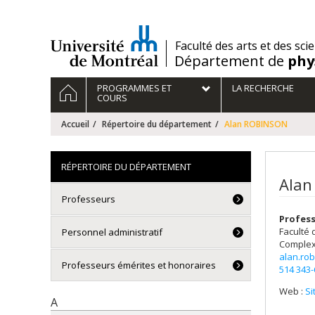
Passer
au
contenu
/
Faculté des arts et des sci
Département de
phy
Navigation
ACCUEIL
PROGRAMMES ET
LA RECHERCHE
principale
COURS
Accueil
Répertoire du département
Alan ROBINSON
RÉPERTOIRE DU DÉPARTEMENT
Alan
Professeurs
Profes
Faculté 
Personnel administratif
Complex
alan.ro
Professeurs émérites et honoraires
514 343
Web :
Si
A