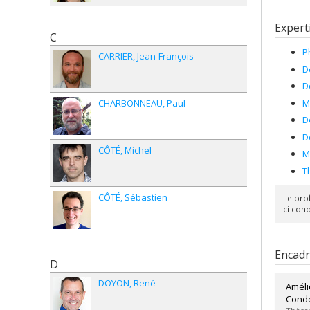
Expert
C
P
CARRIER
Jean-François
D
D
M
CHARBONNEAU
Paul
D
D
CÔTÉ
Michel
M
T
CÔTÉ
Sébastien
Le pro
ci con
Encad
D
DOYON
René
Améli
Conde