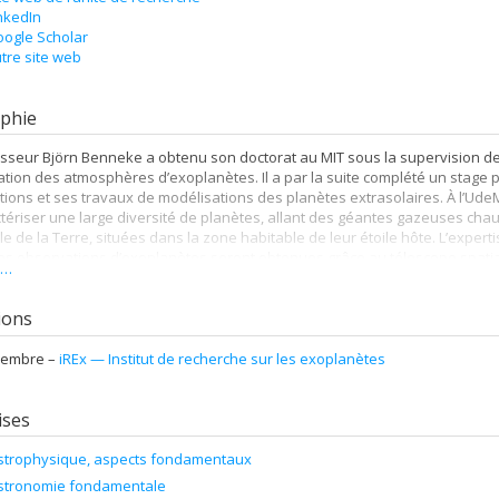
nkedIn
ogle Scholar
tre site web
phie
sseur Björn Benneke a obtenu son doctorat au MIT sous la supervision d
tion des atmosphères d’exoplanètes. Il a par la suite complété un stage p
ions et ses travaux de modélisations des planètes extrasolaires. À l’Ud
tériser une large diversité de planètes, allant des géantes gazeuses cha
ille de la Terre, situées dans la zone habitable de leur étoile hôte. L’exper
s observations d’exoplanètes seront obtenues grâce au télescope spatia
s…
2018.
tions
embre –
iREx — Institut de recherche sur les exoplanètes
ises
strophysique, aspects fondamentaux
stronomie fondamentale