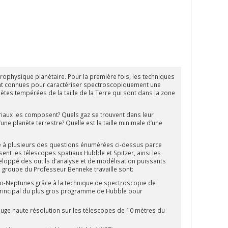
rophysique planétaire. Pour la première fois, les techniques
ont connues pour caractériser spectroscopiquement une
tes tempérées de la taille de la Terre qui sont dans la zone
iaux les composent? Quels gaz se trouvent dans leur
ne planète terrestre? Quelle est la taille minimale d’une
e à plusieurs des questions énumérées ci-dessus parce
ent les télescopes spatiaux Hubble et Spitzer, ainsi les
loppé des outils d’analyse et de modélisation puissants
 groupe du Professeur Benneke travaille sont:
xo-Neptunes grâce à la technique de spectroscopie de
 principal du plus gros programme de Hubble pour
ouge haute résolution sur les télescopes de 10 mètres du