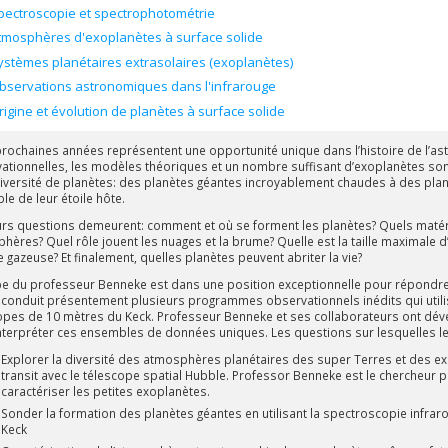
pectroscopie et spectrophotométrie
tmosphères d'exoplanètes à surface solide
ystèmes planétaires extrasolaires (exoplanètes)
bservations astronomiques dans l'infrarouge
rigine et évolution de planètes à surface solide
prochaines années représentent une opportunité unique dans l’histoire de l’ast
ationnelles, les modèles théoriques et un nombre suffisant d’exoplanètes s
diversité de planètes: des planètes géantes incroyablement chaudes à des planè
le de leur étoile hôte.
urs questions demeurent: comment et où se forment les planètes? Quels matér
ères? Quel rôle jouent les nuages et la brume? Quelle est la taille maximale d’u
 gazeuse? Et finalement, quelles planètes peuvent abriter la vie?
pe du professeur Benneke est dans une position exceptionnelle pour répondr
e conduit présentement plusieurs programmes observationnels inédits qui utilis
opes de 10 mètres du Keck. Professeur Benneke et ses collaborateurs ont déve
nterpréter ces ensembles de données uniques. Les questions sur lesquelles le
Explorer la diversité des atmosphères planétaires des super Terres et des e
transit avec le télescope spatial Hubble. Professor Benneke est le chercheur
caractériser les petites exoplanètes.
Sonder la formation des planètes géantes en utilisant la spectroscopie infrar
Keck