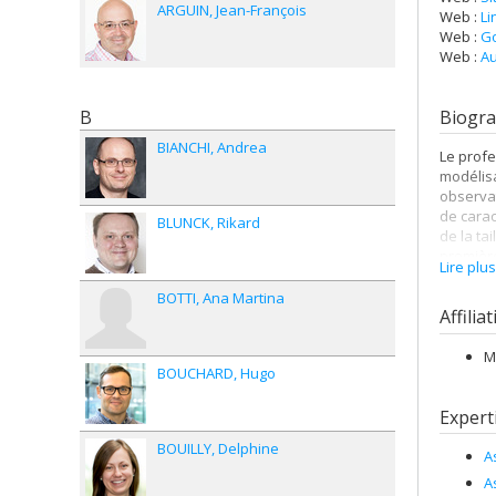
ARGUIN
Jean-François
Web :
Li
Web :
Go
Web :
Au
B
Biogra
BIANCHI
Andrea
Le profe
modélisa
observat
de carac
BLUNCK
Rikard
de la ta
première
Lire plu
octobre 
BOTTI
Ana Martina
Affilia
M
BOUCHARD
Hugo
Expert
BOUILLY
Delphine
A
A