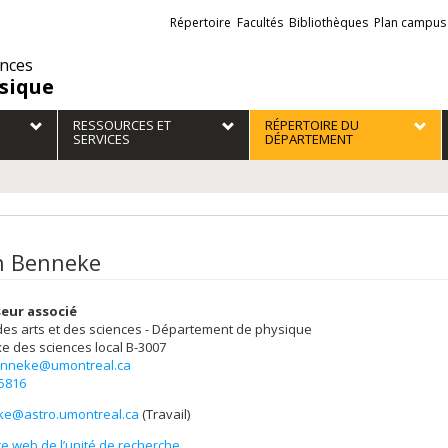
Liens
Répertoire
Facultés
Bibliothèques
Plan campus
externes
ences
sique
RESSOURCES ET
RÉPERTOIRE DU
SERVICES
DÉPARTEMENT
n Benneke
eur associé
des arts et des sciences - Département de physique
e des sciences
local B-3007
enneke@umontreal.ca
-5816
e@astro.umontreal.ca
(Travail)
els
te web de l’unité de recherche