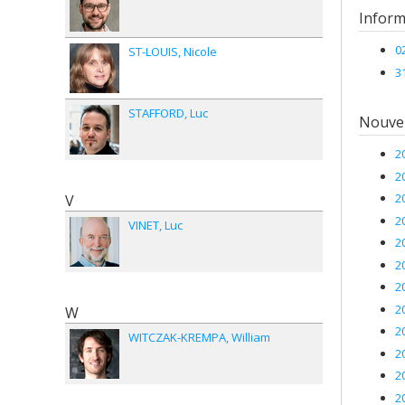
à la 
Sourc
Inform
Progr
0
ST-LOUIS
Nicole
3
STAFFORD
Luc
Nouvel
2
2
2
V
2
VINET
Luc
2
2
2
2
W
2
WITCZAK-KREMPA
William
2
2
2