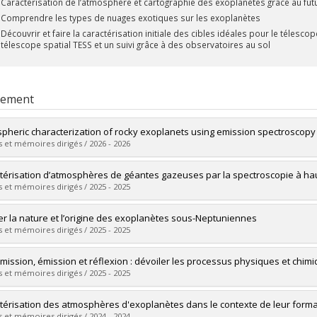
Caractérisation de l’atmosphère et cartographie des exoplanètes grâce au fut
Comprendre les types de nuages exotiques sur les exoplanètes
Découvrir et faire la caractérisation initiale des cibles idéales pour le télesco
télescope spatial TESS et un suivi grâce à des observatoires au sol
rement
pheric characterization of rocky exoplanets using emission spectroscopy
 et mémoires dirigés / 2026 - 2026
mé(e) :
Monaghan, Christopher
térisation d’atmosphères de géantes gazeuses par la spectroscopie à hau
 :
Maîtrise
 et mémoires dirigés / 2025 - 2025
ôme obtenu :
M. Sc.
vers le document dans Papyrus
mé(e) :
Bazinet, Luc
r la nature et l’origine des exoplanètes sous-Neptuniennes
 :
Maîtrise
 et mémoires dirigés / 2025 - 2025
ôme obtenu :
M. Sc.
vers le document dans Papyrus
mé(e) :
Roy, Pierre-Alexis
mission, émission et réflexion : dévoiler les processus physiques et chi
 :
Doctorat
 et mémoires dirigés / 2025 - 2025
ôme obtenu :
Ph. D.
vers le document dans Papyrus
mé(e) :
Coulombe, Louis-Philippe
térisation des atmosphères d'exoplanètes dans le contexte de leur format
 :
Doctorat
 et mémoires dirigés / 2024 - 2024