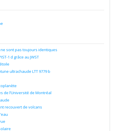
hnologies (FQRNT)
sorale
me
ne sont pas toujours identiques
IST-1 d grâce au JWST
étoile
ptune ultrachaude LTT 9779 b
xoplanète
 de l’Université de Montréal
chaude
nt recouvert de volcans
d’eau
vue
olaire