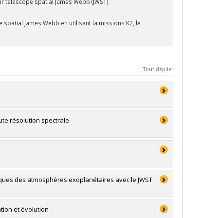
ur télescope spatial James Webb (JWST)
pe spatial James Webb en utilisant la missions K2, le
Tout déplier
te résolution spectrale
miques des atmosphères exoplanétaires avec le JWST
ion et évolution