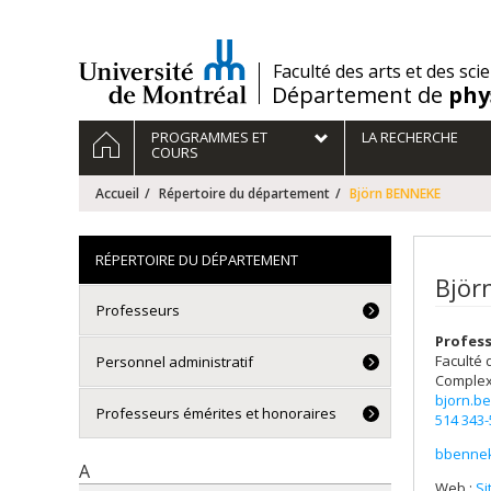
Passer
au
contenu
/
Faculté des arts et des sci
Département de
phy
Navigation
ACCUEIL
PROGRAMMES ET
LA RECHERCHE
principale
COURS
Accueil
Répertoire du département
Björn BENNEKE
RÉPERTOIRE DU DÉPARTEMENT
Björ
Professeurs
Profess
Faculté 
Personnel administratif
Complex
bjorn.b
Professeurs émérites et honoraires
514 343
bbennek
Courri
A
Web :
Si