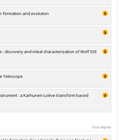
ir formation and evolution
: discovery and initial characterization of Wolf 503
ce Telescope
nstrument : a Karhunen-Loève transform based
Tout déplier