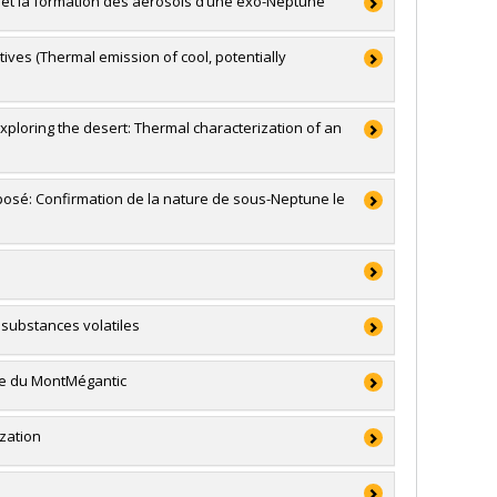
e et la formation des aérosols d’une exo-Neptune
ves (Thermal emission of cool, potentially
Exploring the desert: Thermal characterization of an
sé: Confirmation de la nature de sous-Neptune le
 substances volatiles
on
,
Nicole St-Louis
,
Paul Charbonneau
,
Julie Hlavacek-
Laurence Perreault-Levasseur
,
Kenneth J Ragan
,
re du MontMégantic
elson
,
Martin Aube
,
Laurent Drissen
,
Gilles Joncas
,
Jason Rowe
,
Alexandre St-Laurent Lemerle
,
Adrian C.
zation
hnologies (FQRNT)
atégiques
 et génie du Canada (CRSNG)
e (de 7 001 $ à 150 000 $)