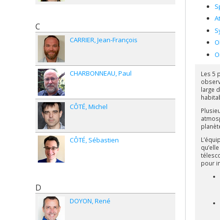
S
A
C
S
CARRIER
Jean-François
O
O
CHARBONNEAU
Paul
Les 5 
observ
large 
habitab
CÔTÉ
Michel
Plusie
atmosph
planète
CÔTÉ
Sébastien
L’équi
qu’ell
télesc
pour i
D
DOYON
René