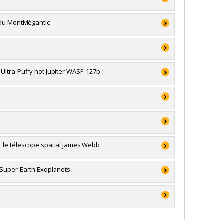
 du MontMégantic
ault
,
Nicolas Cowan
,
Jason Rowe
 et génie du Canada (CRSNG)
Ultra-Puffy hot Jupiter WASP-127b
e (de 7 001 $ à 150 000 $)
 et génie du Canada (CRSNG)
ouverte individuelle ou de groupe
c le télescope spatial James Webb
 et génie du Canada (CRSNG)
 Super-Earth Exoplanets
uté, la collaboration et l'expérience en recherche
hnologies (FQRNT)
possibilité d'équipement la première année)
 et génie du Canada (CRSNG)
 stagiaires postdoctoraux et du personnel de soutien