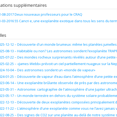
recherche COVID-19
es de financement :
FRQNT/Fonds de recherche du Québec - Nature et tec
ations supplémentaires
ammes de subvention :
PVXXXXXX-(NC) Établissement de la relève profes
2-08-2017 Deux nouveaux professeurs pour le CRAQ
1-03-2016 55 Cancri e, une exoplanète exotique dans tous les sens du ter
les
025-12-12 –
Découverte d'un monde brumeux: même les planètes jumelles 
025-08-13 –
Habitable ou non? Les astronomes sondent l’exoplanète TRAPP
025-07-22 –
Des mondes rocheux surprenants révélés autour d’une petite 
025-02-25 –
«James-Webb» prévoit un ciel partiellement nuageux sur la Ne
024-10-04 –
Des astronomes sondent un «monde de vapeur»
024-01-25 –
Découverte de vapeur d’eau dans l’atmosphère d’une petite e
023-06-14 –
Une exoplanète brûlante observée de près par des astronomes
023-05-31 –
Astronomie: cartographie de l'atmosphère d'une Jupiter ultra
023-05-17 –
Un monde terrestre en dehors du système solaire probableme
022-12-13 –
Découverte de deux exoplanètes composées principalement 
022-11-22 –
L’atmosphère d'une exoplanète comme vous ne l’avez jamais 
022-08-25 –
Des signes de CO2 sur une planète au-delà de notre système s