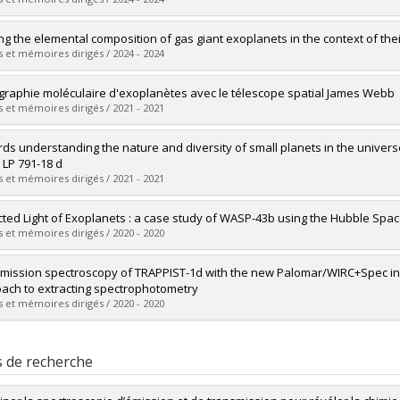
ôme obtenu :
Ph. D.
vers le document dans Papyrus
mé(e) :
Piaulet, Caroline
ng the elemental composition of gas giant exoplanets in the context of the
 :
Doctorat
 et mémoires dirigés / 2024 - 2024
ôme obtenu :
Ph. D.
vers le document dans Papyrus
mé(e) :
Pelletier, Stefan
graphie moléculaire d'exoplanètes avec le télescope spatial James Webb
 :
Doctorat
 et mémoires dirigés / 2021 - 2021
ôme obtenu :
Ph. D.
vers le document dans Papyrus
mé(e) :
Coulombe, Louis-Philippe
ds understanding the nature and diversity of small planets in the universe 
 :
Maîtrise
 LP 791-18 d
ôme obtenu :
M. Sc.
 et mémoires dirigés / 2021 - 2021
vers le document dans Papyrus
mé(e) :
Peterson, Merrin
cted Light of Exoplanets : a case study of WASP-43b using the Hubble Spa
 :
Maîtrise
 et mémoires dirigés / 2020 - 2020
ôme obtenu :
M. Sc.
vers le document dans Papyrus
mé(e) :
Gupta, Prashansa
mission spectroscopy of TRAPPIST-1d with the new Palomar/WIRC+Spec i
 :
Maîtrise
ach to extracting spectrophotometry
ôme obtenu :
M. Sc.
 et mémoires dirigés / 2020 - 2020
vers le document dans Papyrus
mé(e) :
Chan, Jonathan
 :
Maîtrise
s de recherche
ôme obtenu :
M. Sc.
vers le document dans Papyrus