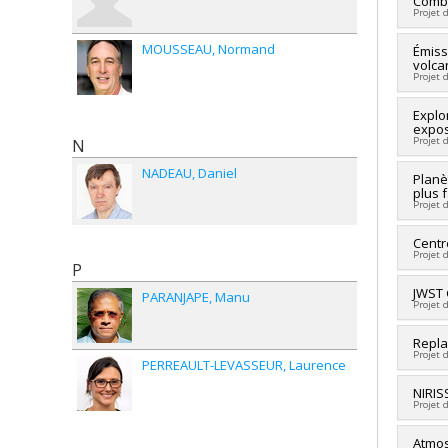
Combi
Projet 
MOUSSEAU
Normand
Cherc
Émiss
volca
Sourc
Projet 
Progr
Cherc
Explo
expos
Sourc
Projet 
N
Progr
NADEAU
Daniel
Cherc
Planè
plus 
Sourc
Projet 
Progr
Cherc
Centr
Projet 
Sourc
P
Progr
Cherc
JWST 
PARANJAPE
Manu
Projet 
Co-ch
Larro
Sourc
Repla
Victo
Projet 
Progr
PERREAULT-LEVASSEUR
Laurence
Carme
Liu
,
H
Cherc
NIRIS
Sourc
Projet 
Co-ch
Progr
Sourc
Cherc
Atmos
Progr