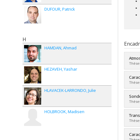
DUFOUR
Patrick
H
Encad
HAMDAN
Ahmad
Atmos
Thèses
HEZAVEH
Yashar
Diplô
Carac
Cycle
Thèses
Dipl
HLAVACEK-LARRONDO
Julie
Lien 
Diplô
Sonde
Cycle
Thèses
Dipl
HOLBROOK
Madisen
Lien 
Diplô
Trans
Cycle
Thèses
Dipl
Lien 
Diplô
Carac
Cycle
Thèses